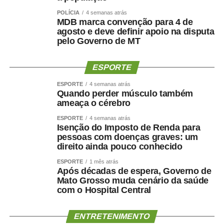
marcada para terça-feira (11), às 10h. Na pauta de dez
POLÍCIA
4 semanas atrás
itens, estão acordos, convenções e protocolos firmados
MDB marca convenção para 4 de
pelo Brasil com outros países, entre eles o
PDL
agosto e deve definir apoio na disputa
618/2026
, que ratifica o Protocolo de Montevidéu sobre
pelo Governo de MT
Compromisso com a Democracia no Mercosul (Ushuaia
II), assinado em 2011.
ESPORTE
Na quarta-feira (12), a partir das 10h, a Comissão de
ESPORTE
4 semanas atrás
Quando perder músculo também
Esporte (CEsp) se reúne para votar dois projetos. Um
ameaça o cérebro
deles é o
PL 3.905/2025
, que institui Política Nacional de
ESPORTE
4 semanas atrás
Acesso à Atividade Física pelo SUS para prevenir e
Isenção do Imposto de Renda para
controlar o câncer.
pessoas com doenças graves: um
direito ainda pouco conhecido
Ainda na quarta, às 10h, a Comissão de Ciência e
ESPORTE
1 mês atrás
Tecnologia (CCT) analisa pauta com 56 itens. Entre eles,
Após décadas de espera, Governo de
estão projetos de decreto legislativo que tratam de
Mato Grosso muda cenário da saúde
com o Hospital Central
concessão e renovação de outorga para emissoras de
rádio. Também pode ser votado o
PL 3.844/2025
, que
inclui a cidadania digital entre os eixos da Política
ENTRETENIMENTO