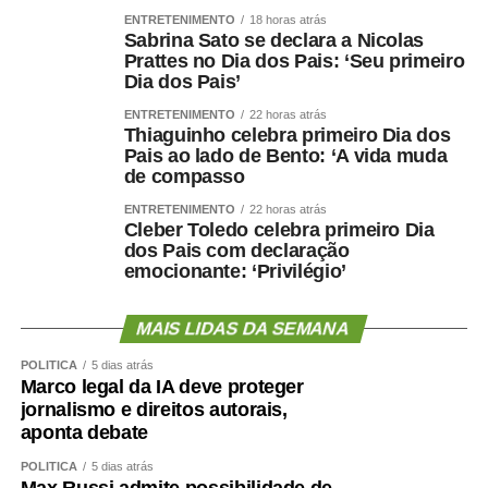
Nacional de Educação Digital (Pned). O texto traz, entre
ENTRETENIMENTO
18 horas atrás
as ações previstas, o estímulo à educação midiática no
Sabrina Sato se declara a Nicolas
ambiente de ensino, a orientação das famílias sobre
Prattes no Dia dos Pais: ‘Seu primeiro
Dia dos Pais’
consumo tecnológico e a ampliação de parcerias entre o
governo e empresas privadas na área digital.
ENTRETENIMENTO
22 horas atrás
Thiaguinho celebra primeiro Dia dos
Pais ao lado de Bento: ‘A vida muda
Audiências públicas
de compasso
Nas comissões, além das reuniões deliberativas, estão
ENTRETENIMENTO
22 horas atrás
Cleber Toledo celebra primeiro Dia
marcadas as seguintes audiências públicas para a
dos Pais com declaração
semana se esforço concentrado:
emocionante: ‘Privilégio’
Segunda-feira (10), às 10h: a Subcomissão
MAIS LIDAS DA SEMANA
Permanente dos Povos Indígenas Yanomami
debaterá a prestação de contas dos recursos
POLÍTICA
5 dias atrás
Marco legal da IA deve proteger
orçamentários discricionários e dos créditos
jornalismo e direitos autorais,
extraordinários destinados a ações no território
aponta debate
Ianomâmi e dos recursos do Fundo Amazônia para
projetos de proteção de comunidades indígenas.
POLÍTICA
5 dias atrás
Max Russi admite possibilidade de