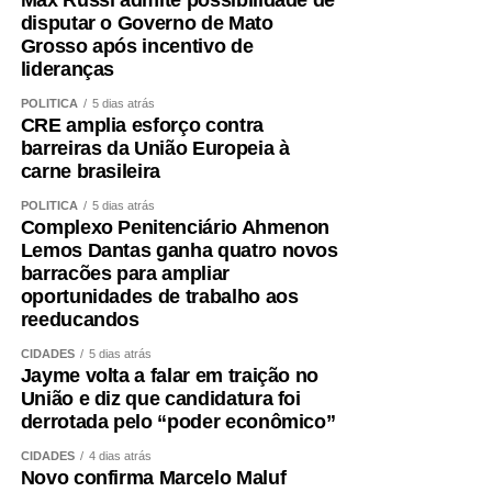
Terça-feira (11), às 14h: a Comissão de Segurança
disputar o Governo de Mato
Pública (CSP) avalia a implementação do Programa
Grosso após incentivo de
lideranças
de Proteção a Vítimas e Testemunhas Ameaçadas
(Provita), examinando os protocolos de inclusão,
POLÍTICA
5 dias atrás
acompanhamento, desligamento e reinserção
CRE amplia esforço contra
barreiras da União Europeia à
social das pessoas protegidas.
carne brasileira
Terça-feira (11), às 14h: a Comissão de Direitos
POLÍTICA
5 dias atrás
Humanos (CDH) faz audiência pública para instruir
Complexo Penitenciário Ahmenon
o instruir o Projeto de Lei (PL)
5.115/2025
, que
Lemos Dantas ganha quatro novos
trata da instalação de centros-dia para pessoas
barracões para ampliar
idosas atendidas pelo Sistema Único de
oportunidades de trabalho aos
reeducandos
Assistência Social (Suas).
Quarta-feira (12), às 14h30: a Comissão de
CIDADES
5 dias atrás
Jayme volta a falar em traição no
Assuntos Sociais (CAS) faz audiência pública para
União e diz que candidatura foi
lançar pesquisa sobre a relevância e as
derrotada pelo “poder econômico”
contrapartidas do setor filantrópico brasileiro, feita
CIDADES
4 dias atrás
pela Fundação Instituto de Pesquisas Econômicas
Novo confirma Marcelo Maluf
(Fipe), encomendada pelo Fórum Nacional das