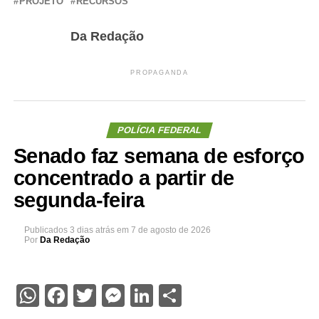
PROJETO
RECURSOS
Da Redação
PROPAGANDA
POLÍCIA FEDERAL
Senado faz semana de esforço
concentrado a partir de
segunda-feira
Publicados
3 dias atrás
em
7 de agosto de 2026
Por
Da Redação
WhatsApp
Facebook
Twitter
Messenger
LinkedIn
Share