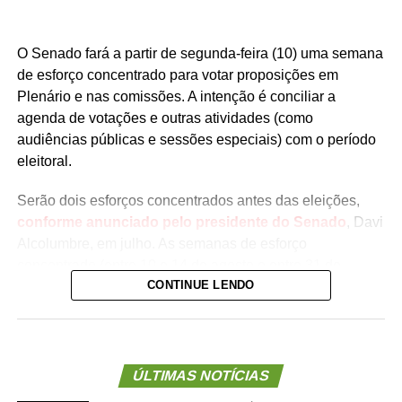
O Senado fará a partir de segunda-feira (10) uma semana
de esforço concentrado para votar proposições em
Plenário e nas comissões. A intenção é conciliar a
agenda de votações e outras atividades (como
audiências públicas e sessões especiais) com o período
eleitoral.
Serão dois esforços concentrados antes das eleições,
conforme anunciado pelo presidente do Senado
, Davi
Alcolumbre, em julho. As semanas de esforço
concentrado (entre 10 e 14 de agosto e entre 31 de
CONTINUE LENDO
agosto e 3 de setembro) devem coincidir com os esforços
concentrados na Câmara
.
A pauta do Plenário ainda não foi divulgada pela
Presidência do Senado, mas quatro medidas provisórias
ÚLTIMAS NOTÍCIAS
(MPs) aguardam votação dos senadores e podem entrar