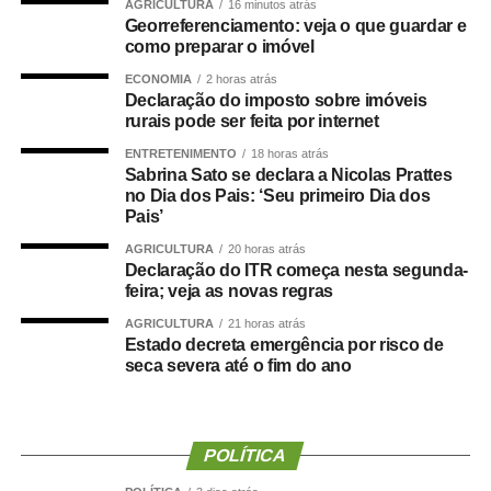
AGRICULTURA
16 minutos atrás
na ordem do dia. Todas as medidas tratam de crédito
Georreferenciamento: veja o que guardar e
extraordinário. Uma delas vence antes do segundo
como preparar o imóvel
esforço concentrado, marcado para 31 de agosto; por
ECONOMIA
2 horas atrás
isso, precisa ser votada em breve para não perder a
Declaração do imposto sobre imóveis
validade.
rurais pode ser feita por internet
ENTRETENIMENTO
18 horas atrás
A medida com vencimento próximo é a
MP 1.351/2026
,
Sabrina Sato se declara a Nicolas Prattes
que prevê subvenção econômica de R$ 330 milhões para
no Dia dos Pais: ‘Seu primeiro Dia dos
Pais’
empresas importadoras de gás liquefeito de petróleo, o
gás de cozinha. A medida integra o pacote do governo
AGRICULTURA
20 horas atrás
Declaração do ITR começa nesta segunda-
para a contenção dos impactos nos preços do petróleo e
feira; veja as novas regras
de seus derivados causados pela guerra dos Estados
Unidos e Israel contra o Irã. O prazo para votação termina
AGRICULTURA
21 horas atrás
Estado decreta emergência por risco de
no dia 25 de agosto.
seca severa até o fim do ano
A outras medidas que ainda estão pendentes de análise
no Senado vencem em setembro e outubro e destinam
créditos extraordinários para apoiar famílias atingidas por
POLÍTICA
eventos climáticos extremos em Minas Gerais (
MP