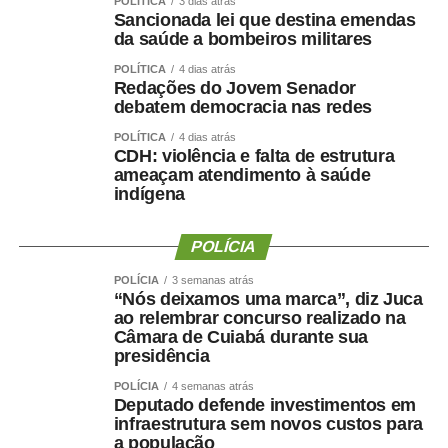
POLÍTICA
3 dias atrás
1.361/2026
) e em Pernambuco e na Paraíba (
MP
Sancionada lei que destina emendas
1.364/2026
), além de ações de combate a incêndios
da saúde a bombeiros militares
florestais (
MP 1.367/2026
).
POLÍTICA
4 dias atrás
Redações do Jovem Senador
As MPs que liberam créditos extraordinários em
debatem democracia nas redes
situações de urgência permitem o uso dos recursos de
POLÍTICA
4 dias atrás
imediato. Ainda assim, o Congresso Nacional deve
CDH: violência e falta de estrutura
ameaçam atendimento à saúde
analisar cada medida provisória no máximo em 120 dias.
indígena
Se aprovada, ela se converte em lei, o que mantém o
valor disponível ao Poder Executivo durante o ano. Caso
POLÍCIA
contrário, o governo federal dispõe dos valores apenas
durante o tempo de vigência da medida provisória.
POLÍCIA
3 semanas atrás
“Nós deixamos uma marca”, diz Juca
Comissões
ao relembrar concurso realizado na
Câmara de Cuiabá durante sua
presidência
Três comissões já divulgaram as pautas das reuniões
deliberativas.
POLÍCIA
4 semanas atrás
Deputado defende investimentos em
infraestrutura sem novos custos para
A Comissão de Relações Exteriores (CRE) tem reunião
a população