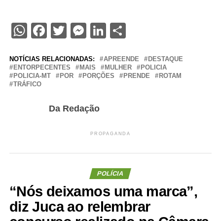
WhatsApp
Facebook
Twitter
Messenger
LinkedIn
Share
NOTÍCIAS RELACIONADAS:
APREENDE
DESTAQUE
ENTORPECENTES
MAIS
MULHER
POLICIA
POLICIA-MT
POR
PORÇÕES
PRENDE
ROTAM
TRÁFICO
Da Redação
PROPAGANDA
POLÍCIA
“Nós deixamos uma marca”,
diz Juca ao relembrar