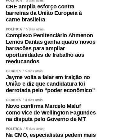
POLÍTICA
5 dias atrás
CRE amplia esforço contra
barreiras da União Europeia à
carne brasileira
POLÍTICA
5 dias atrás
Complexo Penitenciário Ahmenon
Lemos Dantas ganha quatro novos
barracões para ampliar
oportunidades de trabalho aos
reeducandos
CIDADES
5 dias atrás
Jayme volta a falar em traição no
União e diz que candidatura foi
derrotada pelo “poder econômico”
CIDADES
4 dias atrás
Novo confirma Marcelo Maluf
como vice de Wellington Fagundes
na disputa pelo Governo de MT
POLÍTICA
5 dias atrás
Na CMO, especialistas pedem mais