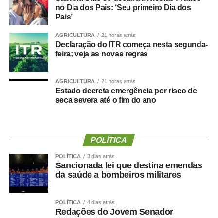
confiança depositada no Instituto Selecon e destacou a
no Dia dos Pais: ‘Seu primeiro Dia dos
forma como o processo foi conduzido.
Pais’
“Eu, em nome do Selecon, também agradeço ao
AGRICULTURA
21 horas atrás
Declaração do ITR começa nesta segunda-
deputado porque, de fato, fizemos um concurso histórico,
feira; veja as novas regras
graças à oportunidade que o Juca nos deu para
realizarmos esse concurso com qualidade e segurança,
mas, acima de tudo, com muita transparência”, declarou o
AGRICULTURA
21 horas atrás
Estado decreta emergência por risco de
presidente da instituição.
seca severa até o fim do ano
Ao final do encontro, Juca reforçou a importância da
valorização do serviço público por meio de concursos
realizados com responsabilidade, transparência e
POLÍTICA
igualdade de oportunidades para todos os candidatos.
POLÍTICA
3 dias atrás
Sancionada lei que destina emendas
da saúde a bombeiros militares
POLÍTICA
4 dias atrás
COMENTE ABAIXO:
Redações do Jovem Senador