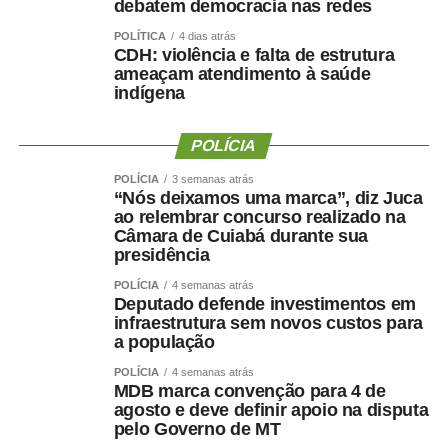
debatem democracia nas redes
WhatsApp
Facebook
Twitter
Messenger
LinkedIn
Share
POLÍTICA
4 dias atrás
CDH: violência e falta de estrutura
ameaçam atendimento à saúde
indígena
POLÍCIA
POLÍCIA
3 semanas atrás
“Nós deixamos uma marca”, diz Juca
ao relembrar concurso realizado na
Câmara de Cuiabá durante sua
presidência
POLÍCIA
4 semanas atrás
Deputado defende investimentos em
infraestrutura sem novos custos para
a população
POLÍCIA
4 semanas atrás
MDB marca convenção para 4 de
agosto e deve definir apoio na disputa
pelo Governo de MT