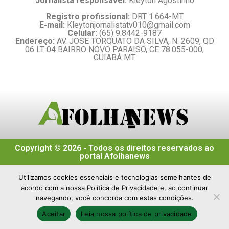
Jornalista responsável:
Kleyton Agostinho
Registro profissional:
DRT 1.664-MT
E-mail:
Kleytonjornalistatv010@gmail.com
Celular:
(65) 9.8442-9187
Endereço:
AV. JOSE TORQUATO DA SILVA, N. 2609, QD
06 LT 04 BAIRRO NOVO PARAISO, CE 78.055-000,
CUIABÁ MT
Copyright © 2026 - Todos os direitos reservados ao
portal Afolhanews
Utilizamos cookies essenciais e tecnologias semelhantes de
acordo com a nossa Política de Privacidade e, ao continuar
navegando, você concorda com estas condições.
Aceitar
Leia nossa política de privacidade