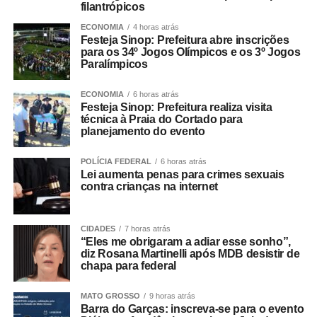
filantrópicos
ECONOMIA
4 horas atrás
Festeja Sinop: Prefeitura abre inscrições
para os 34º Jogos Olímpicos e os 3º Jogos
Paralímpicos
ECONOMIA
6 horas atrás
Festeja Sinop: Prefeitura realiza visita
técnica à Praia do Cortado para
planejamento do evento
POLÍCIA FEDERAL
6 horas atrás
Lei aumenta penas para crimes sexuais
contra crianças na internet
CIDADES
7 horas atrás
“Eles me obrigaram a adiar esse sonho”,
diz Rosana Martinelli após MDB desistir de
chapa para federal
MATO GROSSO
9 horas atrás
Barra do Garças: inscreva-se para o evento