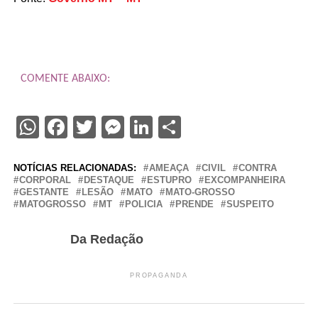
COMENTE ABAIXO:
WhatsApp
Facebook
Twitter
Messenger
LinkedIn
Share
NOTÍCIAS RELACIONADAS:
AMEAÇA
CIVIL
CONTRA
CORPORAL
DESTAQUE
ESTUPRO
EXCOMPANHEIRA
GESTANTE
LESÃO
MATO
MATO-GROSSO
MATOGROSSO
MT
POLICIA
PRENDE
SUSPEITO
Da Redação
PROPAGANDA