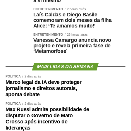
a si mesmo’
ou e-mail institucional para o seu devido cumprimento. A
medida se refere ao Provimento n. 48/2019-CGJ para o
ENTRETENIMENTO
2 horas atrás
segundo grau de jurisdição do Tribunal de Justiça
Laís Caldas e Diego Basile
comemoram dois meses da filha
estadual.
Alice: ‘Te amamos muito!’
Fonte:
Tribunal de Justiça de MT – MT
ENTRETENIMENTO
23 horas atrás
Vanessa Camargo anuncia novo
projeto e revela primeira fase de
‘Metamorfose’
MAIS LIDAS DA SEMANA
COMENTE ABAIXO:
POLÍTICA
2 dias atrás
Marco legal da IA deve proteger
WhatsApp
Facebook
Twitter
Messenger
LinkedIn
Share
jornalismo e direitos autorais,
aponta debate
POLÍTICA
2 dias atrás
Max Russi admite possibilidade de
disputar o Governo de Mato
Grosso após incentivo de
lideranças