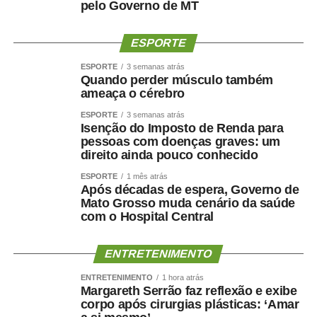
urgentes, cíveis ou criminais, da competência dos
pelo Governo de MT
Juizados Especiais a que se referem as Leis nº 9.099, de
26 de setembro de 1995, e 10.259, de 12 de julho de
ESPORTE
2001, limitadas as hipóteses acima.
ESPORTE
3 semanas atrás
Quando perder músculo também
Durante o plantão não serão apreciados pedidos de
ameaça o cérebro
levantamento de importância em dinheiro ou valores nem
ESPORTE
3 semanas atrás
liberação de bens apreendidos.
Isenção do Imposto de Renda para
pessoas com doenças graves: um
As demais ações, distribuídas durante o horário de
direito ainda pouco conhecido
expediente no PJe, devem seguir o fluxo normal, com a
ESPORTE
1 mês atrás
regular distribuição, e as eventuais ações físicas deverão
Após décadas de espera, Governo de
obedecer às orientações dos Diretores de Foro de cada
Mato Grosso muda cenário da saúde
com o Hospital Central
comarca.
Conforme estabelece a Portaria Conjunta 271-Pres/CGJ,
ENTRETENIMENTO
fica regulamentado o encaminhamento dos alvarás de
ENTRETENIMENTO
1 hora atrás
soltura e mandados de prisão aos estabelecimentos
Margareth Serrão faz reflexão e exibe
prisionais de Cuiabá e Várzea Grande por malote digital
corpo após cirurgias plásticas: ‘Amar