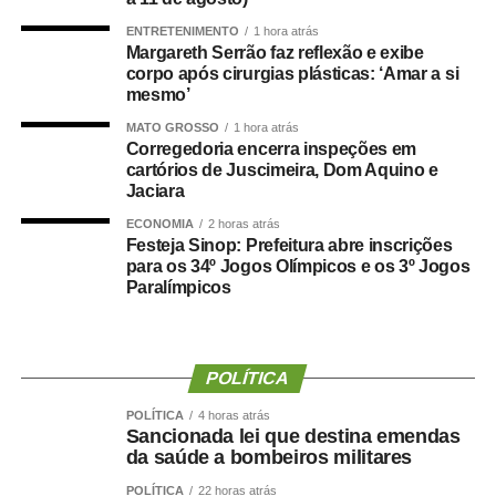
ENTRETENIMENTO
1 hora atrás
Confira quem serão os plantonistas na comarca de
Margareth Serrão faz reflexão e exibe
Cuiabá:
corpo após cirurgias plásticas: ‘Amar a si
mesmo’
MATO GROSSO
1 hora atrás
Corregedoria encerra inspeções em
Confira quem serão os plantonistas na comarca de
cartórios de Juscimeira, Dom Aquino e
Várzea Grande:
Jaciara
ECONOMIA
2 horas atrás
Festeja Sinop: Prefeitura abre inscrições
para os 34º Jogos Olímpicos e os 3º Jogos
Paralímpicos
Para atendimento das medidas urgentes de Saúde
Pública, de competência da 1ª Vara Especializada da
Fazenda Pública de Várzea Grande, fica disponível o
telefone (65) 99202-6105. O plantão se inicia a partir das
POLÍTICA
19h desta sexta-feira até o início do expediente seguinte,
POLÍTICA
4 horas atrás
na segunda-feira (12h).
Sancionada lei que destina emendas
da saúde a bombeiros militares
Para facilitar o acesso, o plantão pode ser conferido
POLÍTICA
22 horas atrás