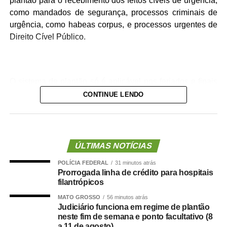
plantão para o recebimento dos feitos cíveis de urgência,
como mandados de segurança, processos criminais de
urgência, como habeas corpus, e processos urgentes de
Direito Cível Público.
O sistema de plantão só é aplicável nos feriados e finais
de semana para apreciação de medidas judiciais que
CONTINUE LENDO
reclamem soluções urgentes, e após o expediente
forense (19h) durante os dias de semana (até às 11h59).
Sendo assim, durante o plantão devem ser seguidas as
regras da Consolidação das Normas Gerais da
ÚLTIMAS NOTÍCIAS
Corregedoria-Geral da Justiça do Estado de Mato Grosso
POLÍCIA FEDERAL
31 minutos atrás
(CNGC), aplicáveis à situação em questão.
Prorrogada linha de crédito para hospitais
filantrópicos
Durante o plantão judiciário, as medidas urgentes devem
MATO GROSSO
56 minutos atrás
ser protocolizadas via Processo Judicial Eletrônico (PJe).
Judiciário funciona em regime de plantão
neste fim de semana e ponto facultativo (8
Comarcas
a 11 de agosto)