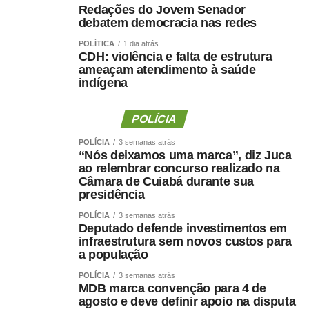
diretamente da página principal do Tribunal de
Redações do Jovem Senador
Justiça.
debatem democracia nas redes
POLÍTICA
1 dia atrás
A Resolução n. 10/2013/TP regulamenta as matérias
CDH: violência e falta de estrutura
cabíveis de interposição durante o plantão judiciário. São
ameaçam atendimento à saúde
elas: habeas corpus e mandados de segurança em que
indígena
figurar como coator autoridade submetida à competência
jurisdicional do magistrado plantonista; medida liminar
POLÍCIA
em dissídio coletivo de greve; comunicações de prisão
POLÍCIA
3 semanas atrás
em flagrante e a apreciação dos pedidos de concessão
“Nós deixamos uma marca”, diz Juca
de liberdade provisória; em caso de justificada urgência,
ao relembrar concurso realizado na
de representação da autoridade policial ou do Ministério
Câmara de Cuiabá durante sua
presidência
Público visando à decretação de prisão preventiva ou
temporária; pedidos de busca e apreensão de pessoas,
POLÍCIA
3 semanas atrás
Deputado defende investimentos em
bens ou valores, desde que objetivamente comprovada a
infraestrutura sem novos custos para
urgência; medida cautelar, de natureza cível ou criminal,
a população
que não possa ser realizada no horário normal de
POLÍCIA
3 semanas atrás
expediente ou de caso em que da demora possa resultar
MDB marca convenção para 4 de
risco de grave prejuízo ou de difícil reparação; medidas
agosto e deve definir apoio na disputa