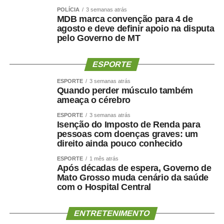
POLÍCIA
3 semanas atrás
receber informações claras, corretas e precisas sobre
MDB marca convenção para 4 de
todas as características, os preços, as formas de
agosto e deve definir apoio na disputa
pagamento e os riscos dos produtos e serviços ofertados.
pelo Governo de MT
Em caso de problemas nas compras, procure
ESPORTE
imediatamente o fornecedor do produto para a resolução
da situação. Em caso de negativa da loja, procure o
ESPORTE
3 semanas atrás
Quando perder músculo também
Procon mais próximo e registre sua reclamação. O
ameaça o cérebro
Procon Sinop reafirma seu compromisso como parceiro
ESPORTE
3 semanas atrás
de todos os pais nessa nobre missão de orientar, alertar e
Isenção do Imposto de Renda para
educar as novas gerações para este tempo de consumo
pessoas com doenças graves: um
consciente e convivência social responsável.
direito ainda pouco conhecido
ESPORTE
1 mês atrás
O Procon Sinop atende de segunda a sexta-feira, das 7h
Após décadas de espera, Governo de
às 13h, e está situado na Rua das Aroeiras, nº 1.116.
Mato Grosso muda cenário da saúde
com o Hospital Central
Contatos: 151; (66) 3520-7355 e WhatsApp: (66) 9 9998-
3708.
ENTRETENIMENTO