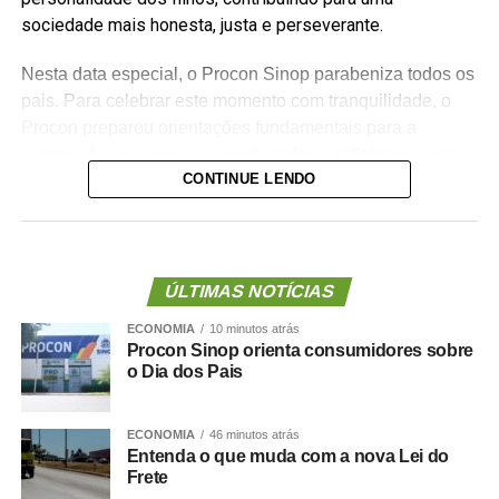
sociedade mais honesta, justa e perseverante.
Nesta data especial, o Procon Sinop parabeniza todos os
pais. Para celebrar este momento com tranquilidade, o
Procon preparou orientações fundamentais para a
compra de presentes e convida todos a refletirem sobre a
CONTINUE LENDO
importância do combate à inadimplência, promovendo o
equilíbrio no lar:
Antes de realizar uma compra, reflita bem. Avalie o
ÚLTIMAS NOTÍCIAS
orçamento familiar antes de escolher o presente,
ECONOMIA
10 minutos atrás
evitando comprometer as finanças a longo prazo.
Procon Sinop orienta consumidores sobre
Dê prioridade às compras à vista.Compare valores
o Dia dos Pais
em diferentes estabelecimentos físicos e virtuais
para garantir melhor custo-benefício.
ECONOMIA
46 minutos atrás
Entenda o que muda com a nova Lei do
Avalie bem o produto antes de efetivar a compra.
Frete
Dê preferência ao comércio local e regional.