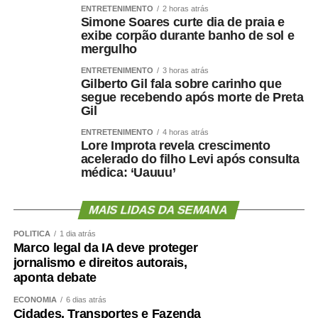
ENTRETENIMENTO
2 horas atrás
Simone Soares curte dia de praia e
exibe corpão durante banho de sol e
COMENTE ABAIXO:
mergulho
ENTRETENIMENTO
3 horas atrás
Gilberto Gil fala sobre carinho que
WhatsApp
Facebook
Twitter
Messenger
LinkedIn
Share
segue recebendo após morte de Preta
Gil
ENTRETENIMENTO
4 horas atrás
Lore Improta revela crescimento
acelerado do filho Levi após consulta
médica: ‘Uauuu’
MAIS LIDAS DA SEMANA
POLÍTICA
1 dia atrás
Marco legal da IA deve proteger
jornalismo e direitos autorais,
aponta debate
ECONOMIA
6 dias atrás
Cidades, Transportes e Fazenda