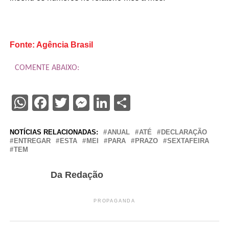
Fonte: Agência Brasil
COMENTE ABAIXO:
WhatsApp
Facebook
Twitter
Messenger
LinkedIn
Share
NOTÍCIAS RELACIONADAS:
ANUAL
ATÉ
DECLARAÇÃO
ENTREGAR
ESTA
MEI
PARA
PRAZO
SEXTAFEIRA
TEM
Da Redação
PROPAGANDA