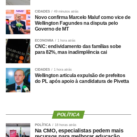
Lembre-se: a troca de produtos adquiridos em
CIDADES
49 minutos atrás
estabelecimentos presenciais (quando não há
Novo confirma Marcelo Maluf como vice de
defeito ou vício) não é obrigatória por lei e fica
Wellington Fagundes na disputa pelo
condicionada à política de troca de cada loja.
Governo de MT
Em caso de compras remotas, virtuais ou
ECONOMIA
1 hora atrás
CNC: endividamento das famílias sobe
telefônicas, o consumidor tem o prazo de sete
para 82%, mas inadimplência cai
dias para desistir da compra, contados a partir da
data de recebimento do produto. O cancelamento
não exige justificativa, bastando a simples vontade
CIDADES
1 hora atrás
Wellington articula expulsão de prefeitos
do adquirente.
do PL após apoio à candidatura de Pivetta
É necessário redobrar os cuidados nas compras
virtuais. Não clique em links sem realizar uma
pesquisa prévia. Pesquise o CNPJ do fornecedor
antes de finalizar a compra. Verifique se o site da
POLÍTICA
loja é oficial e se possui o “cadeado” de segurança.
Acesse os comentários e as avaliações de
POLÍTICA
18 horas atrás
Na CMO, especialistas pedem mais
compradores anteriores.
recursos para melhorar educação