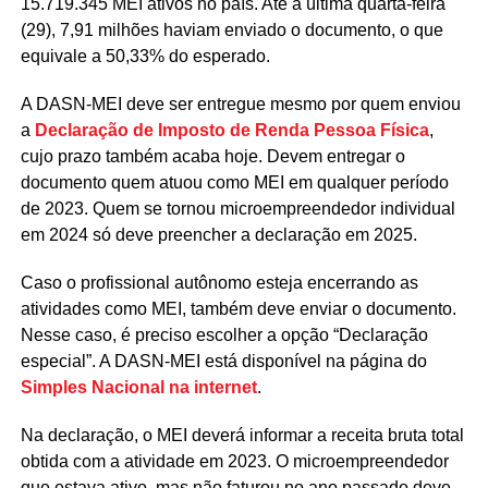
15.719.345 MEI ativos no país. Até a última quarta-feira
(29), 7,91 milhões haviam enviado o documento, o que
equivale a 50,33% do esperado.
A DASN-MEI deve ser entregue mesmo por quem enviou
a
Declaração de Imposto de Renda Pessoa Física
,
cujo prazo também acaba hoje. Devem entregar o
documento quem atuou como MEI em qualquer período
de 2023. Quem se tornou microempreendedor individual
em 2024 só deve preencher a declaração em 2025.
Caso o profissional autônomo esteja encerrando as
atividades como MEI, também deve enviar o documento.
Nesse caso, é preciso escolher a opção “Declaração
especial”. A DASN-MEI está disponível na página do
Simples Nacional na internet
.
Na declaração, o MEI deverá informar a receita bruta total
obtida com a atividade em 2023. O microempreendedor
que estava ativo, mas não faturou no ano passado deve