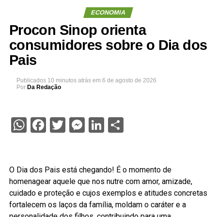
ECONOMIA
Procon Sinop orienta
consumidores sobre o Dia dos
Pais
Publicados
10 minutos atrás
em
6 de agosto de 2026
Por
Da Redação
WhatsApp
Facebook
Twitter
Messenger
LinkedIn
Share
O Dia dos Pais está chegando! É o momento de
homenagear aquele que nos nutre com amor, amizade,
cuidado e proteção e cujos exemplos e atitudes concretas
fortalecem os laços da família, moldam o caráter e a
personalidade dos filhos, contribuindo para uma