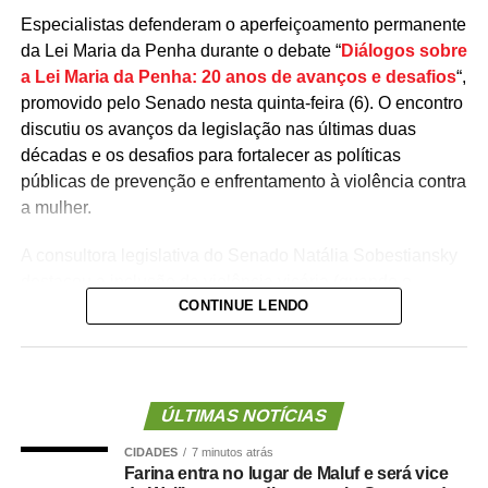
Especialistas defenderam o aperfeiçoamento permanente
da Lei Maria da Penha durante o debate “
Diálogos sobre
a Lei Maria da Penha: 20 anos de avanços e desafios
“,
promovido pelo Senado nesta quinta-feira (6). O encontro
discutiu os avanços da legislação nas últimas duas
décadas e os desafios para fortalecer as políticas
públicas de prevenção e enfrentamento à violência contra
a mulher.
A consultora legislativa do Senado Natália Sobestiansky
destacou a inclusão da violência vicária (quando o
CONTINUE LENDO
agressor utiliza uma terceira pessoa, como um filho ou
familiar, para atingir a mulher
)
entre as formas de
violência previstas na
Lei Maria da Penha
como um
avanço recente da legislação. A
tipificação do
vicaricídio
foi aprovada pelo Senado em março e
se
ÚLTIMAS NOTÍCIAS
tornou lei em abril
.
CIDADES
7 minutos atrás
Farina entra no lugar de Maluf e será vice
— Uma das grandes modificações de 2026 foi trazer a