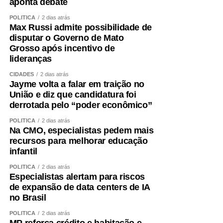
aponta debate
muito necessário, mas que terá caído em desuso. Que
seja esse o nosso desejo para o futuro — disse Ilana.
POLÍTICA
2 dias atrás
Max Russi admite possibilidade de
disputar o Governo de Mato
As consultoras legislativas Luísa Sabioni, Aiana Dias dos
Grosso após incentivo de
Santos e Fernanda Rocha de Moraes também abordaram
lideranças
temas como direitos trabalhistas, violência doméstica na
CIDADES
2 dias atrás
era digital e medidas protetivas de urgência.
Jayme volta a falar em traição no
União e diz que candidatura foi
Durante o encontro, também foram debatidos temas como
derrotada pelo “poder econômico”
proteção legal, promoção da autonomia, perspectiva
interseccional de gênero e raça, novas formas de
POLÍTICA
2 dias atrás
Na CMO, especialistas pedem mais
violência contra a mulher, orçamento da proteção e
recursos para melhorar educação
acesso à Justiça.
Veja aqui a íntegra do evento
.
infantil
Agosto Lilás
POLÍTICA
2 dias atrás
Especialistas alertam para riscos
de expansão de data centers de IA
A iniciativa integra as ações programadas para o
Agosto
no Brasil
Lilás,
campanha de âmbito nacional que tem o objetivo
de alertar a população sobre a importância da prevenção
POLÍTICA
2 dias atrás
MP reforça crédito e habitação e