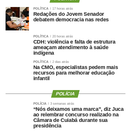
perspectivas masculinas como padrão.
POLÍTICA
17 horas atrás
— Se foram os homens que estabeleceram os
Redações do Jovem Senador
debatem democracia nas redes
pressupostos do que hoje nós entendemos como a base
do direito, será que não foram as experiências
masculinas aquelas alçadas à categoria de regra geral e
POLÍTICA
20 horas atrás
CDH: violência e falta de estrutura
aplicada a todas as demais experiências?
ameaçam atendimento à saúde
indígena
Interesse público
POLÍTICA
2 dias atrás
Na CMO, especialistas pedem mais
Segundo a advogada-geral do Senado, Gabrielle Tatih
recursos para melhorar educação
Pereira, dados do Anuário Brasileiro de Segurança
infantil
Pública mostram queda nas mortes intencionais no
Brasil, mas também indicam que a violência de gênero
POLÍCIA
continua crescendo “em patamares assustadores”.
POLÍCIA
3 semanas atrás
Para ela, a Lei Maria da Penha ajudou na compreensão
“Nós deixamos uma marca”, diz Juca
ao relembrar concurso realizado na
de que a violência doméstica e familiar não é uma
Câmara de Cuiabá durante sua
questão privada, mas sim de interesse público e de
presidência
direitos humanos, o que a torna uma questão