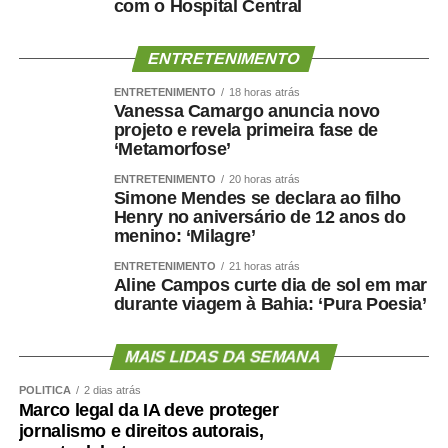
com o Hospital Central
Infelizmente, ele não termina com a Lei Maria da Penha,
porque as violências se modificam, se modernizam. E por
ENTRETENIMENTO
isso essa lei é o pontapé inicial de um sistema que segue
se robustecendo. É um sistema que nós podemos nos
ENTRETENIMENTO
18 horas atrás
orgulhar. Não de precisar dele, mas de ter um Estado que
Vanessa Camargo anuncia novo
projeto e revela primeira fase de
tem o melhor sistema de proteção à mulher do mundo —
‘Metamorfose’
afirmou.
ENTRETENIMENTO
20 horas atrás
Simone Mendes se declara ao filho
Ilana acrescentou que a lei ainda não é o suficiente para
Henry no aniversário de 12 anos do
proteger todas as mulheres, porque a sociedade não
menino: ‘Milagre’
amadureceu em 20 anos para entender que “o machismo,
ENTRETENIMENTO
21 horas atrás
o patriarcado e a misoginia são reflexos de uma
Aline Campos curte dia de sol em mar
sociedade que não trata a mulher como um igual”.
durante viagem à Bahia: ‘Pura Poesia’
— No momento em que todos e todas se enxergarem
MAIS LIDAS DA SEMANA
como iguais, se enxergarem como pessoas que têm o
mesmo direito ao respeito e à integridade, aí, quem sabe,
POLÍTICA
2 dias atrás
Marco legal da IA deve proteger
quando a gente for comemorar os 40 anos da Lei Maria
jornalismo e direitos autorais,
da Penha, a gente possa falar de um texto legal que foi