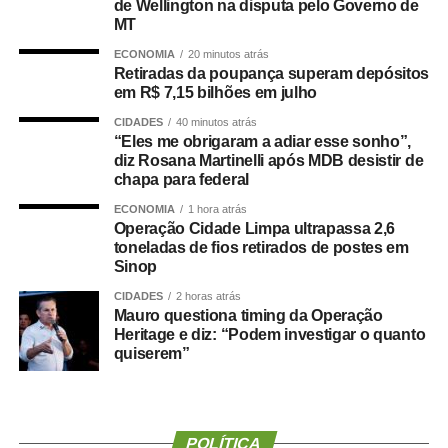
de Wellington na disputa pelo Governo de
violência vicária entre os tipos de violência contra a
MT
mulher no âmbito doméstico e familiar. O que é a
ECONOMIA
20 minutos atrás
violência vicária? É quando o agressor se vale de uma
Retiradas da poupança superam depósitos
em R$ 7,15 bilhões em julho
terceira pessoa para atingir a mulher. Muitas vezes o
agressor não alcança aquela mulher que já está
CIDADES
40 minutos atrás
“Eles me obrigaram a adiar esse sonho”,
protegida com medidas protetivas, mas continua
diz Rosana Martinelli após MDB desistir de
acessando os filhos em comum, a sogra. O direito
chapa para federal
tradicional olhava para isso — quando um pai matava o
ECONOMIA
1 hora atrás
filho para atingir a mulher — como uma violência que se
Operação Cidade Limpa ultrapassa 2,6
esgotava no filho. Mas foi preciso perguntar para a mulher
toneladas de fios retirados de postes em
para nós vermos uma vítima que estava sendo
Sinop
negligenciada e não estava sendo vista — afirmou.
CIDADES
2 horas atrás
Mauro questiona timing da Operação
A consultora também alertou para os índices de violência
Heritage e diz: “Podem investigar o quanto
quiserem”
contra a mulher que ainda são alarmantes no Brasil,
mesmo passados 20 anos da sanção da Lei Maria da
Penha. Ao comentar a construção histórica do direito,
Natália afirmou que parte das leis brasileiras incorporou
POLÍTICA