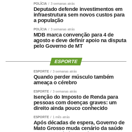
POLÍCIA
3 semanas atrás
fundamental para a democracia no país.
Deputado defende investimentos em
infraestrutura sem novos custos para
— A Lei Maria da Penha institucionaliza um sistema
a população
integrado de proteção, que envolve não só um arcabouço
POLÍCIA
3 semanas atrás
jurídico e normativo, mas também instrumentos
MDB marca convenção para 4 de
institucionais de ação, que envolve também a assistência
agosto e deve definir apoio na disputa
pelo Governo de MT
social e a saúde. É preciso reconhecer que nós tivemos
grandes avanços nesses 20 anos de institucionalização,
de implementação de políticas públicas, mas temos
ESPORTE
também que compreender que são necessários muitos
ESPORTE
3 semanas atrás
avanços, ainda — disse.
Quando perder músculo também
ameaça o cérebro
Desafios
ESPORTE
3 semanas atrás
Isenção do Imposto de Renda para
A diretora-geral do Senado, Ilana Trombka, afirmou que o
pessoas com doenças graves: um
direito ainda pouco conhecido
sistema de proteção à mulher no país é fruto da Lei Maria
da Penha.
ESPORTE
1 mês atrás
Após décadas de espera, Governo de
Mato Grosso muda cenário da saúde
— Esse sistema começa com a Lei Maria da Penha.