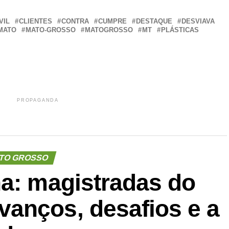
VIL
CLIENTES
CONTRA
CUMPRE
DESTAQUE
DESVIAVA
MATO
MATO-GROSSO
MATOGROSSO
MT
PLÁSTICAS
PROPAGANDA
TO GROSSO
ha: magistradas do
anços, desafios e a