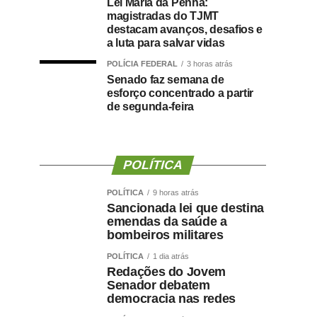
Lei Maria da Penha:
magistradas do TJMT
destacam avanços, desafios e
a luta para salvar vidas
POLÍCIA FEDERAL
3 horas atrás
Senado faz semana de
esforço concentrado a partir
de segunda-feira
POLÍTICA
POLÍTICA
9 horas atrás
Sancionada lei que destina
emendas da saúde a
bombeiros militares
POLÍTICA
1 dia atrás
Redações do Jovem
Senador debatem
democracia nas redes