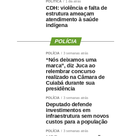
POLÍTICA
1 dia atrás
CDH: violência e falta de
estrutura ameaçam
atendimento à saúde
indígena
POLÍCIA
POLÍCIA
3 semanas atrás
“Nós deixamos uma
marca”, diz Juca ao
relembrar concurso
realizado na Câmara de
Cuiabá durante sua
presidência
POLÍCIA
3 semanas atrás
Deputado defende
investimentos em
infraestrutura sem novos
custos para a população
POLÍCIA
3 semanas atrás