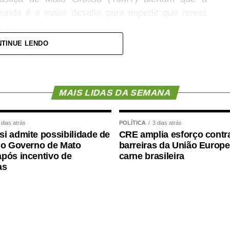
ainda é o maior desafio para impedir que novas
 pela violência.
TINUE LENDO
es Corrêa, que atuou por muitos anos na 1ª Vara
 Familiar contra a Mulher e atualmente responde
 Sucessões, destaca que a legislação representou
rentes formas de violência contra a mulher e criar
MAIS LIDAS DA SEMANA
 dias atrás
POLÍTICA
3 dias atrás
 de violência doméstica para incluir as agressões
i admite possibilidade de
CRE amplia esforço contr
 a Lei Maria da Penha instituiu medidas protetivas
 o Governo de Mato
barreiras da União Europe
pós incentivo de
carne brasileira
nição aos agressores e criou varas especializadas
as
 integrada com a rede de proteção.
, titular da 2ª Vara Especializada de Violência
 Cuiabá, também aponta a
m dos maiores legados da