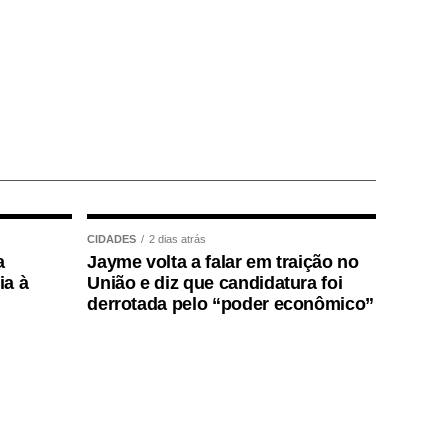
CIDADES
2 dias atrás
a
Jayme volta a falar em traição no
ia à
União e diz que candidatura foi
derrotada pelo “poder econômico”