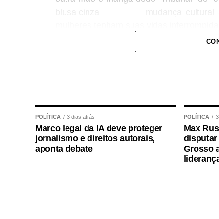
mudança cultural 
mulheres tenham suas vidas interrompidas
CON
A juíza Ana Graziela Vaz de Campos Alv
Especializada de Violência Doméstica e
pela 2ª Vara Especializada de Família e
uma mudança histórica ao reconhecer dife
mecanismos de proteção mais efetivos.
POLÍTICA
3 dias atrás
POLÍTICA
3
Segundo ela, além de ampliar o conceito
Marco legal da IA deve proteger
Max Russ
psicológica, sexual, patrimonial e moral,
jornalismo e direitos autorais,
disputar
aponta debate
Grosso a
com análise prioritária, fortaleceu a pu
lideranç
com equipes multidisciplinares e atuação
A juíza Tatyana Lopes de Araújo Borges
Doméstica e Familiar contra a
Mulher de
visibilidade dada ao problema como u