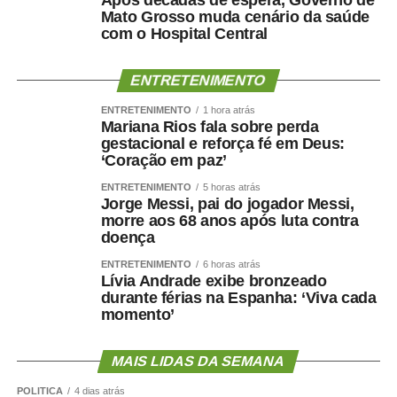
Após décadas de espera, Governo de
COMENTE ABAIXO:
Mato Grosso muda cenário da saúde
com o Hospital Central
WhatsApp
Facebook
Twitter
Messenger
LinkedIn
Share
ENTRETENIMENTO
ENTRETENIMENTO
1 hora atrás
Mariana Rios fala sobre perda
gestacional e reforça fé em Deus:
‘Coração em paz’
ENTRETENIMENTO
5 horas atrás
Jorge Messi, pai do jogador Messi,
morre aos 68 anos após luta contra
doença
ENTRETENIMENTO
6 horas atrás
Lívia Andrade exibe bronzeado
durante férias na Espanha: ‘Viva cada
momento’
MAIS LIDAS DA SEMANA
POLÍTICA
4 dias atrás