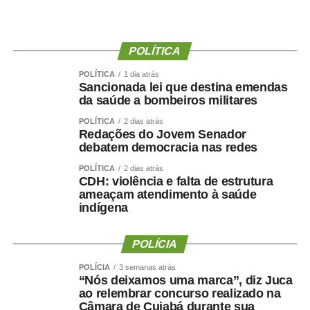
climáticas registradas antes da floração e durante a
formação dos grãos.
POLÍTICA
As chuvas fora de época, porém, prejudicaram a retirada
do café das lavouras e a secagem nos terreiros. O
POLÍTICA
1 dia atrás
Sancionada lei que destina emendas
excesso de umidade também aumentou a queda de frutos
da saúde a bombeiros militares
no solo, o que pode comprometer a qualidade de parte
POLÍTICA
2 dias atrás
dos lotes e reduzir a disponibilidade de cafés de melhor
Redações do Jovem Senador
bebida.
debatem democracia nas redes
POLÍTICA
2 dias atrás
O problema atingiu principalmente áreas do Sul de
CDH: violência e falta de estrutura
Minas, maior região produtora de arábica do País. O
ameaçam atendimento à saúde
tempo seco dos últimos dias permitiu a retomada dos
indígena
trabalhos, mas não eliminou o atraso acumulado.
POLÍCIA
A entrada mais lenta do café novo mantém o mercado
atento à oferta brasileira. Os estoques certificados na
POLÍCIA
3 semanas atrás
“Nós deixamos uma marca”, diz Juca
Bolsa de Nova York permanecem baixos, o que aumenta
ao relembrar concurso realizado na
a reação das cotações a qualquer problema climático ou
Câmara de Cuiabá durante sua