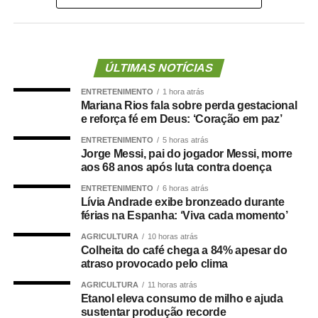
mesmo período do ano passado e média histórica de
85%.
No caso do canéfora, grupo que reúne conilon e robusta,
ÚLTIMAS NOTÍCIAS
os trabalhos estão praticamente concluídos. A colheita
ENTRETENIMENTO
1 hora atrás
atingiu 99%, resultado semelhante ao de 2025 e
Mariana Rios fala sobre perda gestacional
ligeiramente superior à média de 98% dos últimos cinco
e reforça fé em Deus: ‘Coração em paz’
anos.
ENTRETENIMENTO
5 horas atrás
Jorge Messi, pai do jogador Messi, morre
Minas Gerais concentra a maior parte da produção
aos 68 anos após luta contra doença
brasileira de arábica e deverá colher 33,4 milhões de
ENTRETENIMENTO
6 horas atrás
sacas de 60 quilos em 2026, segundo a Companhia
Lívia Andrade exibe bronzeado durante
Nacional de Abastecimento (Conab). O volume
férias na Espanha: ‘Viva cada momento’
representa praticamente metade das 66,7 milhões de
AGRICULTURA
10 horas atrás
sacas previstas para o País.
Colheita do café chega a 84% apesar do
atraso provocado pelo clima
A estimativa mineira é 29,8% superior à da temporada
AGRICULTURA
11 horas atrás
anterior. O aumento foi favorecido pelo ciclo de
Etanol eleva consumo de milho e ajuda
sustentar produção recorde
bienalidade positiva dos cafezais e pelas condições