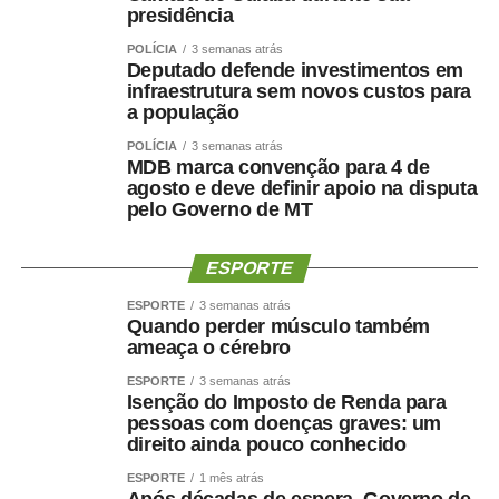
sinal de perda de qualidade.
presidência
POLÍCIA
3 semanas atrás
A Conab estima que o Brasil produza 45,8 milhões de
Deputado defende investimentos em
sacas de arábica em 2026, crescimento de 28% sobre o
infraestrutura sem novos custos para
a população
ano anterior. Para o canéfora, a previsão é de 20,9
milhões de sacas, alta de 0,8%.
POLÍCIA
3 semanas atrás
MDB marca convenção para 4 de
agosto e deve definir apoio na disputa
Nas próximas semanas, o produtor deverá concentrar
pelo Governo de MT
esforços na conclusão da colheita e na secagem dos
grãos. Em Minas Gerais, a qualidade dos lotes será
ESPORTE
decisiva para determinar quanto da safra maior
conseguirá alcançar os mercados que pagam mais pelo
ESPORTE
3 semanas atrás
Quando perder músculo também
café.
ameaça o cérebro
Fonte:
Pensar Agro
ESPORTE
3 semanas atrás
Isenção do Imposto de Renda para
pessoas com doenças graves: um
direito ainda pouco conhecido
ESPORTE
1 mês atrás