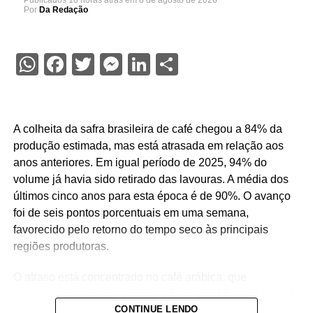
Publicados
10 horas atrás
em
8 de agosto de 2026
Por
Da Redação
WhatsApp
Facebook
Twitter
Messenger
LinkedIn
Share
A colheita da safra brasileira de café chegou a 84% da
produção estimada, mas está atrasada em relação aos
anos anteriores. Em igual período de 2025, 94% do
volume já havia sido retirado das lavouras. A média dos
últimos cinco anos para esta época é de 90%. O avanço
foi de seis pontos porcentuais em uma semana,
favorecido pelo retorno do tempo seco às principais
regiões produtoras.
O atraso está concentrado no café arábica, que
representa a maior parte da produção de Minas Gerais. A
CONTINUE LENDO
colheita da variedade alcançou 77%, ante 91% no