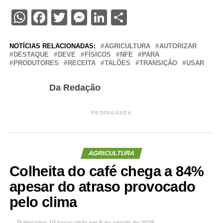
WhatsApp
Facebook
Twitter
Messenger
LinkedIn
Share
NOTÍCIAS RELACIONADAS:
AGRICULTURA
AUTORIZAR
DESTAQUE
DEVE
FÍSICOS
NFE
PARA
PRODUTORES
RECEITA
TALÕES
TRANSIÇÃO
USAR
Da Redação
PROPAGANDA
AGRICULTURA
Colheita do café chega a 84%
apesar do atraso provocado
pelo clima