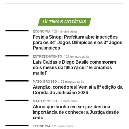
conteúdo de violência sexual contra criança ou
adolescente passa de quatro a oito anos para quatro a 10
anos de reclusão, além de multa.
ÚLTIMAS NOTÍCIAS
A mesma pena passa a valer para quem oferece, troca,
ECONOMIA
26 minutos atrás
transmite, distribui, publica ou divulga esse tipo de
Festeja Sinop: Prefeitura abre inscrições
material. Para aquisição, posse, armazenamento ou
para os 34º Jogos Olímpicos e os 3º Jogos
solicitação, a punição passa de um a quatro anos para
Paralímpicos
três a seis anos.
ENTRETENIMENTO
27 minutos atrás
Laís Caldas e Diego Basile comemoram
A lei também pune com três a seis anos quem acessar ou
dois meses da filha Alice: ‘Te amamos
muito!’
visualizar deliberadamente esse conteúdo pela internet
ou por serviços de streaming com finalidade sexual.
MATO GROSSO
29 minutos atrás
Atenção, corredores! Vem aí a 8ª edição da
Corrida do Judiciário 2026
A norma também amplia de um a três anos para três a
cinco anos a pena para quem aliciar, assediar, convidar,
MATO GROSSO
1 hora atrás
Aluno que sonha em ser juiz destaca
instigar ou constranger menor de 14 anos com finalidade
importância de conhecer a Justiça desde
sexual.
Passa ainda a ser punida com três a cinco anos
cedo
de reclusão a simulação da participação de criança ou
ECONOMIA
2 horas atrás
adolescente em conteúdo de violência sexual por meio