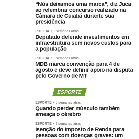
“Nós deixamos uma marca”, diz Juca
relacionados à violência sexual contra crianças e
ao relembrar concurso realizado na
adolescentes disponíveis em ambientes digitais públicos,
Câmara de Cuiabá durante sua
como fóruns, sites, canais e redes sociais.
presidência
POLÍCIA
3 semanas atrás
Em casos de flagrante ou de risco à vida ou à integridade
Deputado defende investimentos em
física de criança ou adolescente, a autoridade policial ou
infraestrutura sem novos custos para
o Ministério Público poderão requisitar diretamente
a população
determinados dados aos provedores, sem autorização
POLÍCIA
3 semanas atrás
judicial prévia. A medida deverá ser comunicada à Justiça
MDB marca convenção para 4 de
agosto e deve definir apoio na disputa
em até 48 horas.
pelo Governo de MT
A nova legislação garante ainda atendimento psicológico
e psicossocial individual, especializado, contínuo e
ESPORTE
integral às crianças e aos adolescentes vítimas ou
ESPORTE
3 semanas atrás
testemunhas de violência sexual.
Quando perder músculo também
ameaça o cérebro
O atendimento deverá considerar também os efeitos
ESPORTE
3 semanas atrás
causados pela circulação e permanência do material no
Isenção do Imposto de Renda para
ambiente digital. O agressor deverá cobrir integralmente
pessoas com doenças graves: um