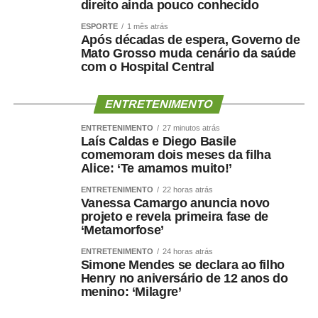
direito ainda pouco conhecido
os custos do tratamento da vítima, inclusive com
ressarcimento ao Sistema Único de Saúde (SUS).
ESPORTE
1 mês atrás
Após décadas de espera, Governo de
Mato Grosso muda cenário da saúde
Tramitação
com o Hospital Central
A lei teve origem no Projeto de Lei (PL)
3.066/2025
, do
deputado Osmar Terra (PL-RS). No Senado, a proposta
ENTRETENIMENTO
passou pela Comissão de Direitos Humanos (CDH),
ENTRETENIMENTO
27 minutos atrás
onde foi relatada pela senadora Damares Alves
Laís Caldas e Diego Basile
comemoram dois meses da filha
(Republicanos-DF), e teve como último relator o senador
Alice: ‘Te amamos muito!’
Fabiano Contarato (PT-ES), na Comissão de
Constituição e Justiça (CCJ).
ENTRETENIMENTO
22 horas atrás
Vanessa Camargo anuncia novo
projeto e revela primeira fase de
O
texto aprovado
também substitui na legislação
‘Metamorfose’
referências a pornografia pela expressão violência sexual
ENTRETENIMENTO
24 horas atrás
contra criança ou adolescente. De acordo com Contarato,
Simone Mendes se declara ao filho
a mudança deixa mais claro que as condutas envolvem
Henry no aniversário de 12 anos do
abuso, exploração e violência sexual contra crianças e
menino: ‘Milagre’
adolescentes.