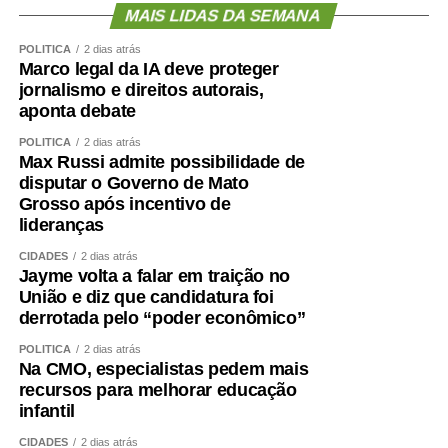
MAIS LIDAS DA SEMANA
Agência Senado (Reprodução autorizada mediante
citação da Agência Senado)
POLÍTICA
2 dias atrás
Marco legal da IA deve proteger
jornalismo e direitos autorais,
Fonte:
Agência Senado
aponta debate
POLÍTICA
2 dias atrás
Max Russi admite possibilidade de
disputar o Governo de Mato
Grosso após incentivo de
COMENTE ABAIXO:
lideranças
CIDADES
2 dias atrás
WhatsApp
Facebook
Twitter
Messenger
LinkedIn
Share
Jayme volta a falar em traição no
União e diz que candidatura foi
derrotada pelo “poder econômico”
POLÍTICA
2 dias atrás
Na CMO, especialistas pedem mais
recursos para melhorar educação
infantil
CIDADES
2 dias atrás