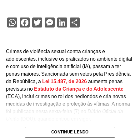
WhatsApp
Facebook
Twitter
Messenger
LinkedIn
Share
Crimes de violência sexual contra crianças e
adolescentes, inclusive os praticados no ambiente digital
e com uso de inteligência artificial (IA), passam a ter
penas maiores.
Sancionada sem vetos pela Presidência
da República, a
Lei 15.487, de 2026
aumenta penas
previstas no
Estatuto da Criança e do Adolescente
(ECA), inclui crimes no rol dos hediondos e cria novas
medidas de investigação e proteção às vítimas. A norma
foi publicada nesta sexta-feira (7) no
Diário Oficial da
União
(DOU), quando entrou em vigor.
CONTINUE LENDO
Entre as mudanças, a pena para produzir ou registrar