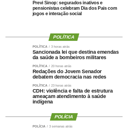
Previ Sinop: segurados inativos e
de montagem ou alteração de imagens, inclusive com IA.
pensionistas celebram Dia dos Pais com
jogos e interação social
A punição pode ser aumentada de um terço a dois terços
quando forem usados recursos como IA, deepfake, filtros,
perfis falsos, aplicativos de mensagens, redes sociais ou
POLÍTICA
jogos on-line, fazendo-se passar por criança ou
adolescente com o fim de induzir a vítima a se exibir de
POLÍTICA
3 horas atrás
Sancionada lei que destina emendas
forma lasciva ou sexualmente explícita ou a fornecer
da saúde a bombeiros militares
fotografias ou vídeos sexuais ou sensuais.
POLÍTICA
20 horas atrás
Redações do Jovem Senador
Também terá aumento de um terço da pena quem
debatem democracia nas redes
cometer o crime prevalecendo-se de relações
domésticas, de coabitação ou de hospitalidade, ou ainda
POLÍTICA
23 horas atrás
CDH: violência e falta de estrutura
no exercício de cargo ou função pública.
ameaçam atendimento à saúde
indígena
Ronda virtual
POLÍCIA
A Lei 15.487 autoriza a chamada ronda virtual, feita por
órgãos de investigação para identificar e coletar arquivos
POLÍCIA
3 semanas atrás