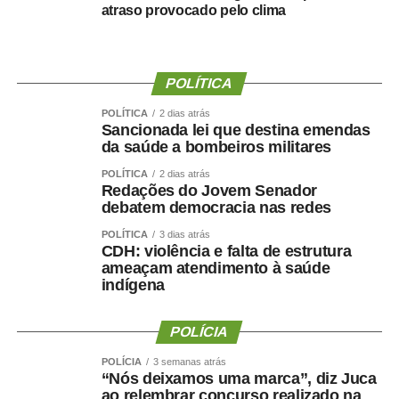
COMENTE ABAIXO:
atraso provocado pelo clima
WhatsApp
Facebook
Twitter
Messenger
LinkedIn
Share
POLÍTICA
POLÍTICA
2 dias atrás
Sancionada lei que destina emendas
da saúde a bombeiros militares
POLÍTICA
2 dias atrás
Redações do Jovem Senador
debatem democracia nas redes
POLÍTICA
3 dias atrás
CDH: violência e falta de estrutura
ameaçam atendimento à saúde
indígena
POLÍCIA
POLÍCIA
3 semanas atrás
“Nós deixamos uma marca”, diz Juca
ao relembrar concurso realizado na