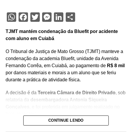
WhatsApp
Facebook
Twitter
Messenger
LinkedIn
Share
TJMT mantém condenação da Bluefit por acidente
com aluno em Cuiabá
O Tribunal de Justiça de Mato Grosso (TJMT) manteve a
condenação da academia Bluefit, unidade da Avenida
Fernando Corrêa, em Cuiabá, ao pagamento de
R$ 8 mil
por danos materiais e morais a um aluno que se feriu
durante a prática de atividade física.
A decisão é da
Terceira Câmara de Direito Privado
, sob
relatoria da
desembargadora Antonia Siqueira
Gonçalves
, e foi proferida em julgamento realizado no
final de janeiro.
CONTINUE LENDO
De acordo com os autos, o aluno sofreu o acidente