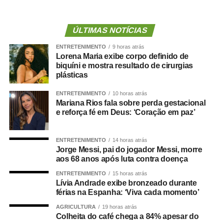
enquanto utilizava o aparelho conhecido como
“Graviton”
, dentro do estabelecimento. A academia
recorreu da sentença de primeira instância, mas o
ÚLTIMAS NOTÍCIAS
colegiado entendeu que ficou comprovado que o
ENTRETENIMENTO
9 horas atrás
equipamento apresentou falha durante o uso regular.
Lorena Maria exibe corpo definido de
biquíni e mostra resultado de cirurgias
Para os desembargadores, houve
defeito na prestação
plásticas
do serviço
, o que caracteriza a responsabilidade objetiva
ENTRETENIMENTO
10 horas atrás
da empresa, conforme prevê o Código de Defesa do
Mariana Rios fala sobre perda gestacional
Consumidor. Com isso, foi mantida integralmente a
e reforça fé em Deus: ‘Coração em paz’
sentença que condenou a academia ao pagamento da
indenização.
ENTRETENIMENTO
14 horas atrás
Jorge Messi, pai do jogador Messi, morre
Além da indenização, o Tribunal também
preservou a
aos 68 anos após luta contra doença
rescisão do contrato
do aluno sem cobrança de multa
ENTRETENIMENTO
15 horas atrás
por fidelidade, reconhecendo que o acidente
Lívia Andrade exibe bronzeado durante
comprometeu a confiança e a continuidade da relação
férias na Espanha: ‘Viva cada momento’
entre as partes.
AGRICULTURA
19 horas atrás
Colheita do café chega a 84% apesar do