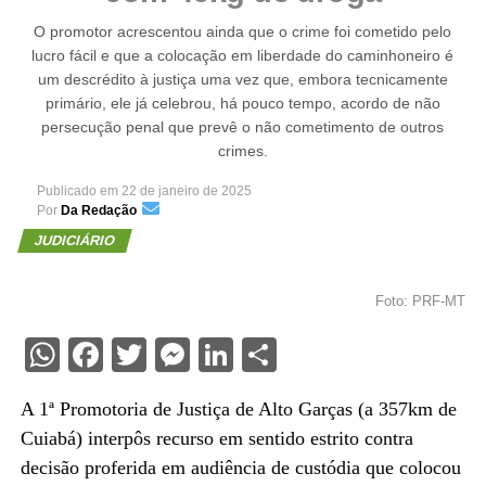
O promotor acrescentou ainda que o crime foi cometido pelo
lucro fácil e que a colocação em liberdade do caminhoneiro é
um descrédito à justiça uma vez que, embora tecnicamente
primário, ele já celebrou, há pouco tempo, acordo de não
persecução penal que prevê o não cometimento de outros
crimes.
Publicado em
22 de janeiro de 2025
Por
Da Redação
JUDICIÁRIO
Foto: PRF-MT
WhatsApp
Facebook
Twitter
Messenger
LinkedIn
Share
A 1ª Promotoria de Justiça de Alto Garças (a 357km de
Cuiabá) interpôs recurso em sentido estrito contra
decisão proferida em audiência de custódia que colocou