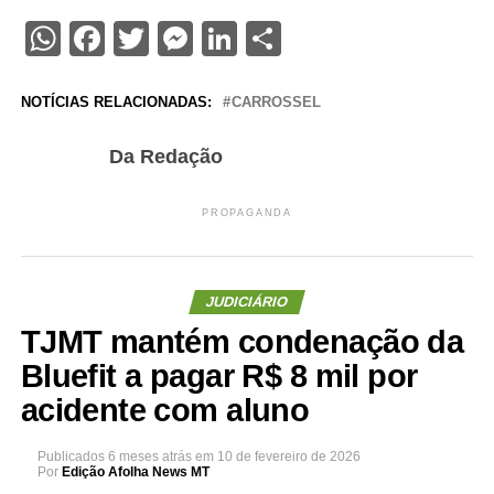
WhatsApp
Facebook
Twitter
Messenger
LinkedIn
Share
NOTÍCIAS RELACIONADAS:
CARROSSEL
Da Redação
PROPAGANDA
JUDICIÁRIO
TJMT mantém condenação da
Bluefit a pagar R$ 8 mil por
acidente com aluno
Publicados
6 meses atrás
em
10 de fevereiro de 2026
Por
Edição Afolha News MT