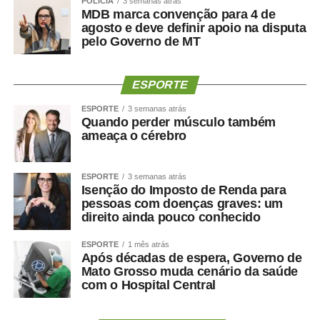
POLÍCIA
3 semanas atrás
MDB marca convenção para 4 de
Por que o músculo influencia
agosto e deve definir apoio na disputa
pelo Governo de MT
a saúde cerebral?
ESPORTE
A relação entre músculo e cérebro é complexa, mas
alguns mecanismos ajudam a explicá-la.
ESPORTE
3 semanas atrás
Quando perder músculo também
ameaça o cérebro
A perda muscular pode piorar a resistência à insulina,
reduzir o gasto energético, aumentar o sedentarismo e
favorecer inflamação crônica. Ao mesmo tempo, fatores
ESPORTE
3 semanas atrás
Isenção do Imposto de Renda para
como hipertensão, diabetes, apneia do sono e colesterol
pessoas com doenças graves: um
elevado afetam os vasos sanguíneos que irrigam tanto o
direito ainda pouco conhecido
coração quanto o cérebro.
ESPORTE
1 mês atrás
Após décadas de espera, Governo de
Por isso, preservar músculo é muito mais do que uma
Mato Grosso muda cenário da saúde
questão estética. É uma estratégia de proteção
com o Hospital Central
metabólica, cardiovascular, funcional e possivelmente
cognitiva.