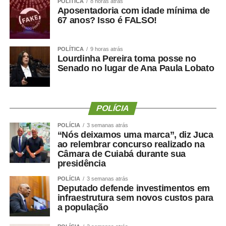
significa melhorar a saúde ?
POLÍTICA
8 horas atrás
Aposentadoria com idade mínima de
67 anos? Isso é FALSO!
POLÍTICA
9 horas atrás
Uma perda de peso mal conduzida pode incluir perda
Lourdinha Pereira toma posse no
significativa de massa muscular, principalmente em
Senado no lugar de Ana Paula Lobato
pessoas mais velhas, sedentárias, submetidas a dietas
muito restritivas ou a tratamentos sem acompanhamento
adequado.
POLÍCIA
Mesmo com o avanço dos medicamentos para
POLÍCIA
3 semanas atrás
“Nós deixamos uma marca”, diz Juca
obesidade, o objetivo não deve ser apenas reduzir o
ao relembrar concurso realizado na
número na balança. O tratamento precisa preservar
Câmara de Cuiabá durante sua
músculo, reduzir gordura visceral, melhorar o
presidência
metabolismo e manter a autonomia.
POLÍCIA
3 semanas atrás
Deputado defende investimentos em
O paciente não deve apenas ficar mais leve. Deve
infraestrutura sem novos custos para
ficar
mais saudável, mais forte e funcionalmente mais
a população
capaz
.