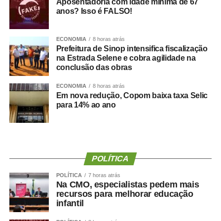
Aposentadoria com idade mínima de 67
pessoas e analisou a relação entre composição corporal,
anos? Isso é FALSO!
força muscular e desenvolvimento de demência.
ECONOMIA
8 horas atrás
Os resultados mostraram que tanto a sarcopenia isolada
Prefeitura de Sinop intensifica fiscalização
quanto a obesidade sarcopênica estavam associadas a
na Estrada Selene e cobra agilidade na
um risco maior de declínio cognitivo. Um dos achados
conclusão das obras
mais relevantes foi a importância da
força de preensão
ECONOMIA
8 horas atrás
manual
, medida por dinamometria.
Em nova redução, Copom baixa taxa Selic
para 14% ao ano
Quanto menor a força e quanto maior sua redução ao
longo dos anos ,maior foi o risco observado.
Isso reforça uma mudança importante na forma de avaliar
a saúde:
Não basta saber quanto peso uma pessoa
POLÍTICA
perdeu. Precisamos saber quanto músculo e quanta
POLÍTICA
7 horas atrás
força ela conseguiu preservar.
Na CMO, especialistas pedem mais
recursos para melhorar educação
Emagrecer , nem sempre
infantil