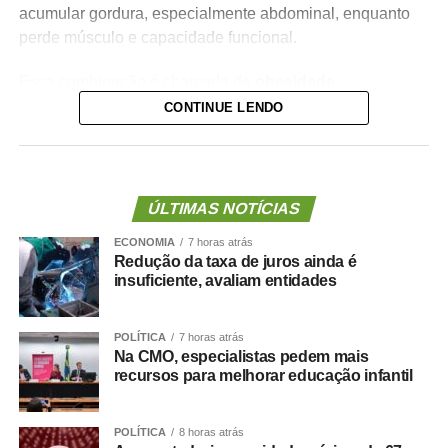
acumular gordura, especialmente abdominal, enquanto
perde músculo e capacidade funcional.
Essa combinação é chamada de
obesidade
sarcopênica
.
CONTINUE LENDO
Ela reúne dois problemas importantes: excesso de
gordura corporal e redução da massa ou da força
muscular. Além de aumentar o risco de fragilidade,
ÚLTIMAS NOTÍCIAS
quedas, diabetes e doenças cardiovasculares, novas
ECONOMIA
7 horas atrás
evidências mostram que essa condição também pode
Redução da taxa de juros ainda é
estar associada a maior risco de demência.
insuficiente, avaliam entidades
O que a ciência mostra :
POLÍTICA
7 horas atrás
Na CMO, especialistas pedem mais
recursos para melhorar educação infantil
Um grande estudo publicado na revista
Clinical
POLÍTICA
8 horas atrás
Nutrition
avaliou dados de centenas de milhares de