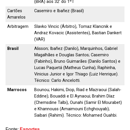
(BRA) aos 32′ do 1ºT
Cartões
Casemiro e Ibañez (Brasil)
Amarelos
Arbitragem
Slavko Vincic (Árbitro), Tomaz Klancnik e
Andraz Kovacic (Assistentes), Bastian Dankert
(VAR)
Brasil
Alisson; Ibañez (Danilo), Marquinhos, Gabriel
Magalhães e Douglas Santos; Casemiro
(Fabinho), Bruno Guimarães (Danilo Santos) e
Lucas Paquetá (Matheus Cunha); Raphinha,
Vinicius Junior e Igor Thiago (Luiz Henrique).
Técnico: Carlo Ancelotti.
Marrocos
Bounou; Hakimi, Diop, Riad e Mazraoui (Salah-
Eddine); Bouaddi e El Aynaoui; Brahim Díaz
(Chemsdine Talbi), Ounahi (Samir El Mourabet)
e Khannouss (Amaimouni Echghouyab);
Saibari (Rahimi). Técnico: Mohamed Ouahbi.
Fonte:
Esportes