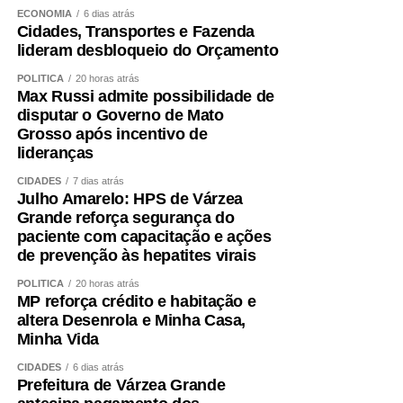
fundamentais.
ECONOMIA
6 dias atrás
Cidades, Transportes e Fazenda
A alimentação também precisa garantir quantidade
lideram desbloqueio do Orçamento
adequada de proteínas e energia, distribuídas ao longo
POLÍTICA
20 horas atrás
do dia e ajustadas à idade, função renal, rotina e
Max Russi admite possibilidade de
condição clínica.
disputar o Governo de Mato
Grosso após incentivo de
Além disso, é essencial tratar fatores que aceleram a
lideranças
perda muscular e o envelhecimento vascular, como
CIDADES
7 dias atrás
sedentarismo, diabetes, hipertensão, alterações do sono,
Julho Amarelo: HPS de Várzea
tabagismo e obesidade visceral.
Grande reforça segurança do
paciente com capacitação e ações
Envelhecer bem ,exige
de prevenção às hepatites virais
POLÍTICA
20 horas atrás
preservar força
MP reforça crédito e habitação e
altera Desenrola e Minha Casa,
Minha Vida
A obesidade sarcopênica mostra por que o cuidado não
pode ser fragmentado. Peso, metabolismo, coração,
CIDADES
6 dias atrás
músculo e cérebro fazem parte do mesmo sistema.
Prefeitura de Várzea Grande