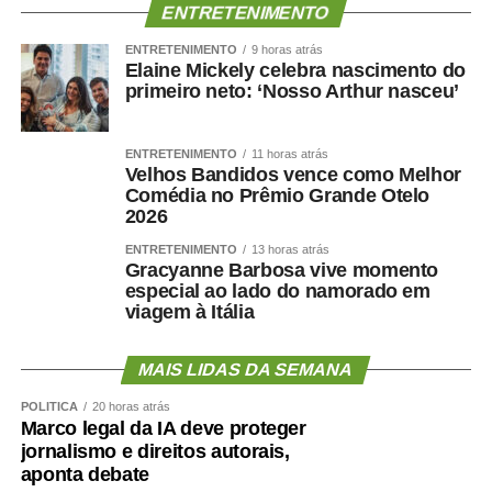
ENTRETENIMENTO
Como enfrentar
ENTRETENIMENTO
9 horas atrás
Elaine Mickely celebra nascimento do
cientificamente esse problema
primeiro neto: ‘Nosso Arthur nasceu’
?
ENTRETENIMENTO
11 horas atrás
Velhos Bandidos vence como Melhor
Comédia no Prêmio Grande Otelo
2026
O primeiro passo é avaliar mais do que o peso.
ENTRETENIMENTO
13 horas atrás
Circunferência abdominal, composição corporal, força de
Gracyanne Barbosa vive momento
preensão, velocidade da marcha, capacidade funcional e
especial ao lado do namorado em
viagem à Itália
exames cardiometabólicos ajudam a identificar riscos que
o IMC isolado não mostra.
MAIS LIDAS DA SEMANA
O treinamento de força deve ocupar posição central.
POLÍTICA
20 horas atrás
Caminhar é importante, mas pode não ser suficiente para
Marco legal da IA deve proteger
preservar ou recuperar massa muscular. Exercícios
jornalismo e direitos autorais,
resistidos, progressivos e individualizados são
aponta debate