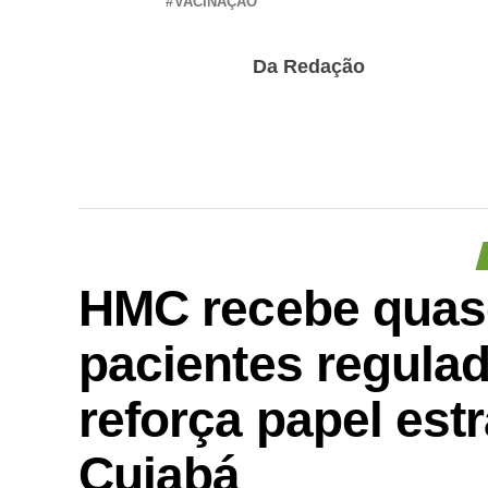
VACINAÇÃO
Da Redação
HMC recebe quas
pacientes regula
reforça papel est
Cuiabá