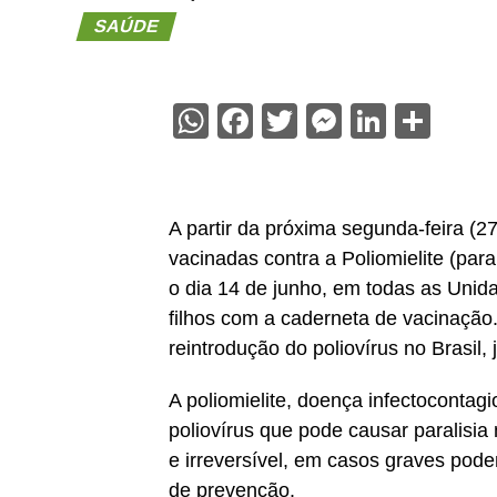
SAÚDE
WhatsApp
Facebook
Twitter
Messenge
Linked
Sha
A partir da próxima segunda-feira (2
vacinadas contra a Poliomielite (para
o dia 14 de junho, em todas as Uni
filhos com a caderneta de vacinação
reintrodução do poliovírus no Brasil
A poliomielite, doença infectocontag
poliovírus que pode causar paralisia
e irreversível, em casos graves pode
de prevenção.