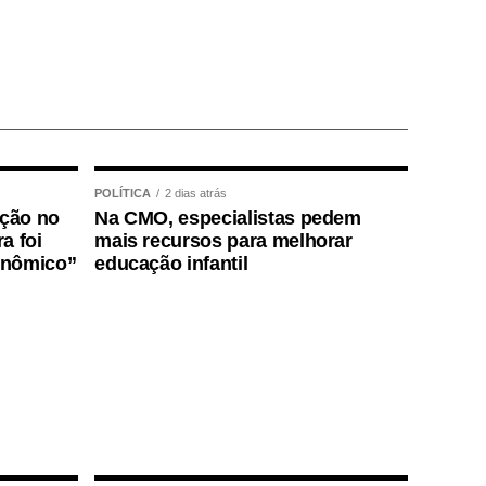
POLÍTICA
2 dias atrás
ição no
Na CMO, especialistas pedem
a foi
mais recursos para melhorar
onômico”
educação infantil