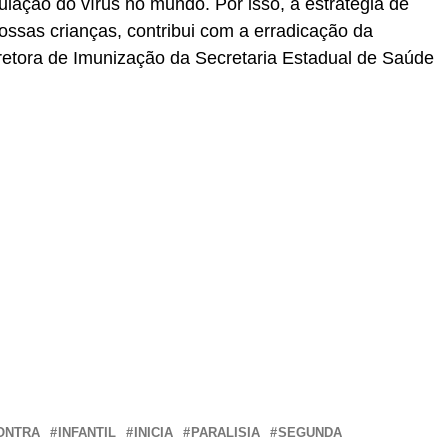
culação do vírus no mundo. Por isso, a estratégia de
ossas crianças, contribui com a erradicação da
 diretora de Imunização da Secretaria Estadual de Saúde
r
In
re
ONTRA
INFANTIL
INICIA
PARALISIA
SEGUNDA