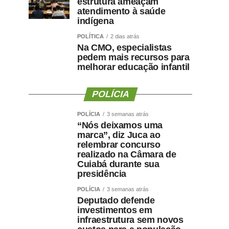
estrutura ameaçam
atendimento à saúde
indígena
POLÍTICA
2 dias atrás
Na CMO, especialistas
pedem mais recursos para
melhorar educação infantil
POLÍCIA
POLÍCIA
3 semanas atrás
“Nós deixamos uma
marca”, diz Juca ao
relembrar concurso
realizado na Câmara de
Cuiabá durante sua
presidência
POLÍCIA
3 semanas atrás
Deputado defende
investimentos em
infraestrutura sem novos