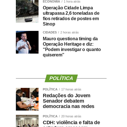
ECONOMIA
1 hora atrás
Operação Cidade Limpa
ultrapassa 2,6 toneladas de
fios retirados de postes em
Sinop
CIDADES
2 horas atrás
Mauro questiona timing da
Operação Heritage e diz:
“Podem investigar o quanto
quiserem”
POLÍTICA
POLÍTICA
17 horas atrás
Redações do Jovem
Senador debatem
democracia nas redes
POLÍTICA
20 horas atrás
CDH: violência e falta de