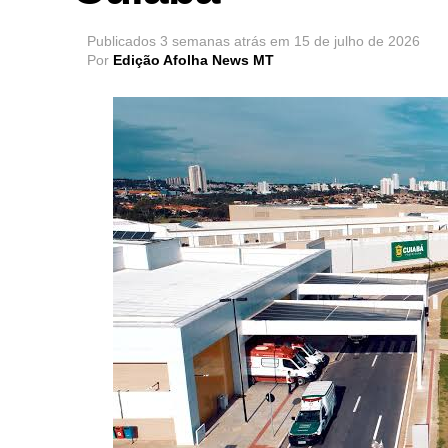
Publicados
3 semanas atrás
em
15 de julho de 2026
Por
Edição Afolha News MT