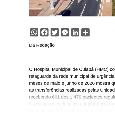
WhatsApp
Facebook
Twitter
Messenger
LinkedIn
Share
Da Redação
O Hospital Municipal de Cuiabá (HMC) co
retaguarda da rede municipal de urgênci
meses de maio e junho de 2026 mostra que
as transferências realizadas pelas Unida
recebendo 661 dos 1.479 pacientes regul
Os números evidenciam a importância da u
Sozinho, o HMC recebeu quase quatro ve