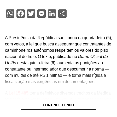
WhatsApp
Facebook
Twitter
Messenger
LinkedIn
Share
A Presidência da República sancionou na quarta-feira (5),
com vetos, a lei que busca assegurar que contratantes de
caminhoneiros autônomos respeitem os valores do piso
nacional do frete. O texto, publicado no
Diário Oficial da
União
desta quinta-feira (6), aumenta as punições ao
contratante ou intermediador que descumprir a norma —
com multas de até R$ 1 milhão — e torna mais rígida a
fiscalização e as exigências em documentações.
A
Lei 15.485
torna definitivos diversos trechos da Medida
Provisória do Frete (
MP 1.343/2026
), que passou por uma
CONTINUE LENDO
série de mudanças no Congresso Nacional. A MP vigorou
de 19 de março a 16 de julho e precisava ser aprovada