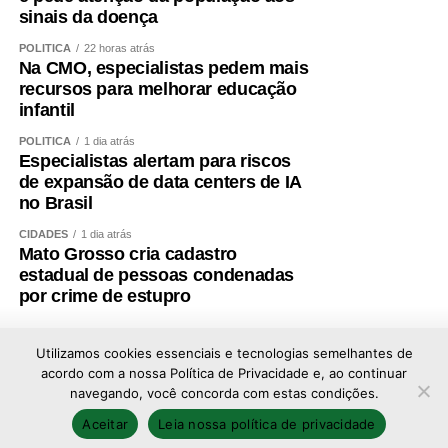
sinais da doença
após a eleição presidencial de 2022, em protesto contra
os resultados das urnas), o Executivo argumentou que o
POLÍTICA
22 horas atrás
Na CMO, especialistas pedem mais
perdão
contraria o interesse público e incorre em
recursos para melhorar educação
inconstitucionalidade ao prever a anulação genérica de
infantil
multas já aplicadas, o que viola o princípio da separação
dos Poderes e a garantia da coisa julgada
.
POLÍTICA
1 dia atrás
Especialistas alertam para riscos
de expansão de data centers de IA
Essa anistia havia sido inserida no texto da MP durante a
no Brasil
tramitação do texto no Congresso.
Seriam beneficiados
inclusive os infratores com multas inscritas na dívida ativa
CIDADES
1 dia atrás
Mato Grosso cria cadastro
(formalmente reconhecidas como dívida perante o poder
estadual de pessoas condenadas
público).
por crime de estupro
Prevenção
Utilizamos cookies essenciais e tecnologias semelhantes de
A lei exige que o empregador cumpra o piso do frete
acordo com a nossa Política de Privacidade e, ao continuar
navegando, você concorda com estas condições.
como condição para gerar o Código Identificador da
Copyright © 2026 - Todos os direitos reservados ao
Operação de Transporte (Ciot), que comprova a
Aceitar
Leia nossa política de privacidade
portal Afolhanews
regularidade da operação. Antes o sistema aceitava o