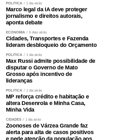
e multas ainda não tivessem sido pagas:
POLÍTICA
1 dia atrás
Marco legal da IA deve proteger
pagamentos abaixo do piso que tenham ocorrido
jornalismo e direitos autorais,
aponta debate
antes da lei;
ECONOMIA
6 dias atrás
descumprimento dos limites de peso bruto de
Cidades, Transportes e Fazenda
cada eixo do veículo.
lideram desbloqueio do Orçamento
A flexibilização não valeria no caso de violações
POLÍTICA
1 dia atrás
Max Russi admite possibilidade de
cometidas intencionalmente e com fraude.
disputar o Governo de Mato
Grosso após incentivo de
O governo também vetou a fiscalização do veículo por
lideranças
eixo somente a partir de 74 toneladas, e não a partir de
50 toneladas, como é hoje.
POLÍTICA
1 dia atrás
MP reforça crédito e habitação e
altera Desenrola e Minha Casa,
A Presidência da República considerou os trechos
Minha Vida
inconstitucionais por não apresentar impacto
orçamentários sobre a renúncia das receitas.
CIDADES
1 dia atrás
Zoonoses de Várzea Grande faz
alerta para alta de casos positivos
Sobre o veto à anistia para caminhoneiros e empresas de
e pede atenção da população aos
transporte multados por bloqueios em rodovias (feitos