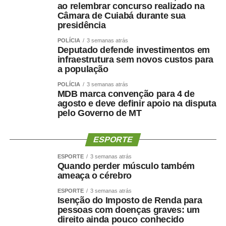
ao relembrar concurso realizado na
Mais de 4
Suspensão cautelar do registro do
Câmara de Cuiabá durante sua
presidência
infrações em 6
Registro Nacional do
meses
Transportador Rodoviário de
POLÍCIA
3 semanas atrás
Deputado defende investimentos em
Cargas (RNTRC), de 5 a 30 dias
infraestrutura sem novos custos para
a população
2 ou mais
Cancelamento do RNTRC. Até
POLÍCIA
3 semanas atrás
suspensões de
2026, essa punição ocorria com
MDB marca convenção para 4 de
registro em 2
duas suspensões em um ano
agosto e deve definir apoio na disputa
pelo Governo de MT
anos
ESPORTE
A lei prevê que os administradores e controladores das
ESPORTE
3 semanas atrás
empresas poderão sofrer os efeitos das sanções, caso
Quando perder músculo também
haja fraude ou abuso na contratação. Antes da MP, a
ameaça o cérebro
previsão alcançava apenas sócios e integrantes do grupo
ESPORTE
3 semanas atrás
econômico.
Isenção do Imposto de Renda para
pessoas com doenças graves: um
direito ainda pouco conhecido
Já quem contratar o transportador autônomo com o valor