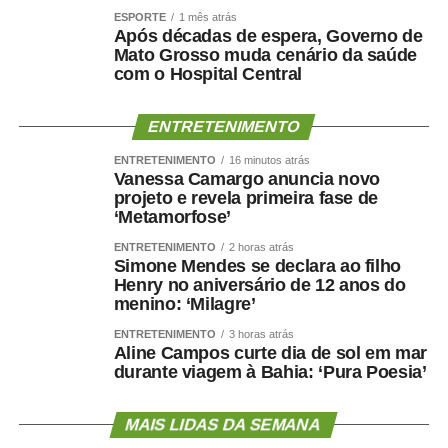
do piso mínimo, mas não quitar o pagamento em 30 dias,
ESPORTE
1 mês atrás
Após décadas de espera, Governo de
poderá ser obrigado a:
Mato Grosso muda cenário da saúde
com o Hospital Central
pagar o valor devido atualizado;
pagar multa de R$ 10,5 mil;
ENTRETENIMENTO
restringir suas atividades de transporte.
ENTRETENIMENTO
16 minutos atrás
Vanessa Camargo anuncia novo
Os parlamentares incluíram na MP o adiantamento
projeto e revela primeira fase de
obrigatório de pelo menos 70% do valor dos contratos
‘Metamorfose’
com transportadores autônomos, mas o governo federal
ENTRETENIMENTO
2 horas atrás
vetou o trecho por “restringir excessivamente a liberdade
Simone Mendes se declara ao filho
Henry no aniversário de 12 anos do
contratual”.
menino: ‘Milagre’
Anistia
ENTRETENIMENTO
3 horas atrás
Aline Campos curte dia de sol em mar
durante viagem à Bahia: ‘Pura Poesia’
Foi vetada pela Presidência a tentativa dos
parlamentares de transformar as seguintes infrações em
advertências, desde que o processo estivesse em curso
MAIS LIDAS DA SEMANA