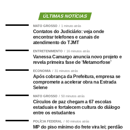
pelos parlamentares para virar lei.
Entre os 22 vetos presidenciais, está o perdão a diversas
ÚLTIMAS NOTÍCIAS
infrações cometidas pelos caminhoneiros, inclusive os
MATO GROSSO
1 minuto atrás
bloqueios de rodovias feitos nas manifestações após as
Contatos do Judiciário: veja onde
eleições de 2022. Também foram rejeitadas a
encontrar telefones e canais de
flexibilização da fiscalização de caminhões pesados e a
atendimento do TJMT
criação de uma política de renovação de frotas. O
ENTRETENIMENTO
16 minutos atrás
Congresso Nacional poderá acatar ou rejeitar os vetos.
Vanessa Camargo anuncia novo projeto e
revela primeira fase de ‘Metamorfose’
Punições
ECONOMIA
31 minutos atrás
Após cobrança da Prefeitura, empresa se
A lei determina punições tanto para quem contratar
compromete a acelerar obra na Estrada
Selene
caminhoneiros por valores abaixo do piso, quanto para
intermediadores na negociação (inclusive plataformas
MATO GROSSO
50 minutos atrás
Círculos de paz chegam a 67 escolas
digitais). A Agência Nacional de Transportes Terrestres
estaduais e fortalecem cultura do diálogo
(ANTT), que fiscaliza o setor, será responsável pela
entre os estudantes
aplicação das penalidades
(veja abaixo)
:
POLÍCIA FEDERAL
60 minutos atrás
MP do piso mínimo do frete vira lei; perdão