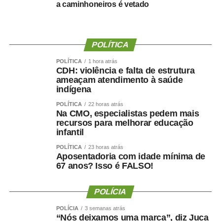
Contratação de
Punição
a caminhoneiros é vetado
caminhoneiro
por valor abaixo
do piso
POLÍTICA
POLÍTICA
1 hora atrás
1 infração
Indenização de 2 vezes o valor do
CDH: violência e falta de estrutura
contrato. Até a MP, a empresa
ameaçam atendimento à saúde
pagava o dobro do valor que
indígena
faltava para atingir o piso
POLÍTICA
22 horas atrás
Na CMO, especialistas pedem mais
recursos para melhorar educação
2 infrações em
Multa de no máximo R$ 1 milhão.
infantil
12 meses
Em caso de nova reincidência, a
POLÍTICA
23 horas atrás
multa será em dobro, observando o
Aposentadoria com idade mínima de
valor máximo. Antes a multa era de
67 anos? Isso é FALSO!
R$ 550 a R$ 10,5 mil,
desconsiderando as reincidências,
POLÍCIA
segundo a Resolução 5.867, de
2020, da ANTT
POLÍCIA
3 semanas atrás
“Nós deixamos uma marca”, diz Juca