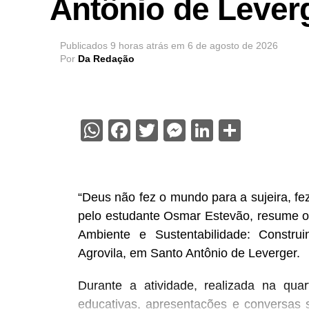
Antônio de Lever
Publicados
9 horas atrás
em
6 de agosto de 2026
Por
Da Redação
WhatsApp
Facebook
Twitter
Messenger
LinkedIn
Share
“Deus não fez o mundo para a sujeira, fe
pelo estudante Osmar Estevão, resume o
Ambiente e Sustentabilidade: Constru
Agrovila, em Santo Antônio de Leverger.
Durante a atividade, realizada na quart
educativas, apresentações e conversas 