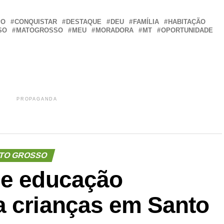
PO
CONQUISTAR
DESTAQUE
DEU
FAMÍLIA
HABITAÇÃO
SO
MATOGROSSO
MEU
MORADORA
MT
OPORTUNIDADE
PROPAGANDA
TO GROSSO
de educação
a crianças em Santo