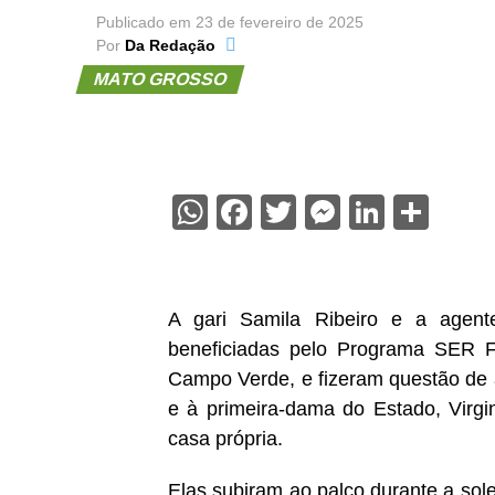
Publicado em
23 de fevereiro de 2025
Por
Da Redação
MATO GROSSO
WhatsApp
Facebook
Twitter
Messenge
Linked
Sha
A gari Samila Ribeiro e a agent
beneficiadas pelo Programa SER Fa
Campo Verde, e fizeram questão de
e à primeira-dama do Estado, Virgi
casa própria.
Elas subiram ao palco durante a so