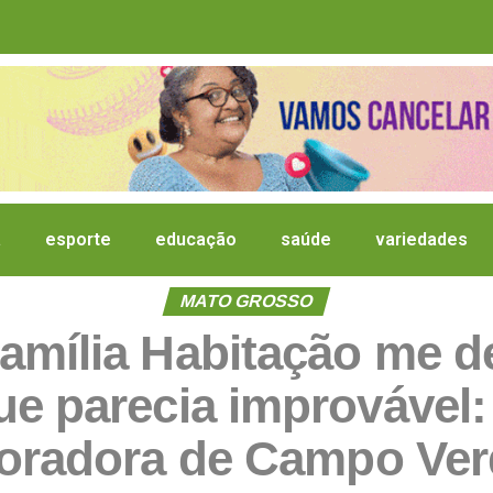
a
esporte
educação
saúde
variedades
MATO GROSSO
mília Habitação me d
ue parecia improvável: 
oradora de Campo Ver