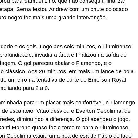
rou para Samuel Lino, que não conseguiu finalizar
a etapa, Serna testou Andrew com um chute colocado
bro-negro fez mais uma grande intervenção.
dade e os gols. Logo aos seis minutos, o Fluminense
profundidade, invadiu a área e finalizou na saída de
tagem. O gol pareceu abalar o Flamengo, e o
o clássico. Aos 20 minutos, em mais um lance de bola
de um erro na tentativa de corte de Emerson Royal
pliando para 2 a 0.
ncaminhada para um placar mais confortável, o Flamengo
 de escanteio, Vitão desviou e Everton Cebolinha, de
redes, diminuindo a diferença. O gol acendeu o jogo,
 Santi Moreno quase fez o terceiro para o Fluminense,
n Cebolinha exigiu uma boa defesa de Fábio do lado