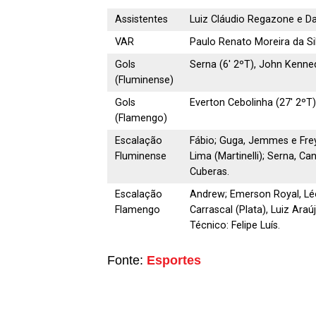
Assistentes
Luiz Cláudio Regazone e Dan
VAR
Paulo Renato Moreira da Si
Gols
Serna (6′ 2ºT), John Kenne
(Fluminense)
Gols
Everton Cebolinha (27′ 2ºT
(Flamengo)
Escalação
Fábio; Guga, Jemmes e Frey
Fluminense
Lima (Martinelli); Serna, C
Cuberas.
Escalação
Andrew; Emerson Royal, Léo 
Flamengo
Carrascal (Plata), Luiz Ara
Técnico: Felipe Luís.
Fonte:
Esportes