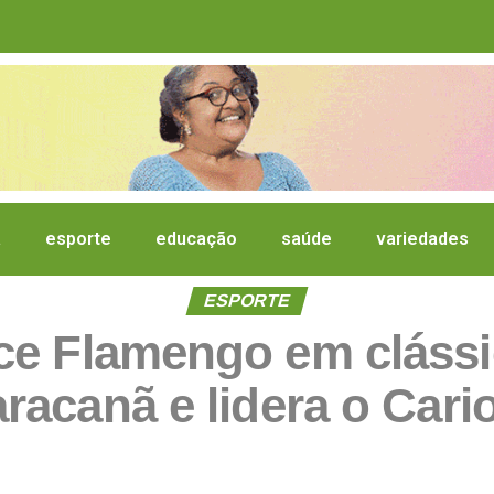
a
esporte
educação
saúde
variedades
ESPORTE
e Flamengo em clássic
racanã e lidera o Cari