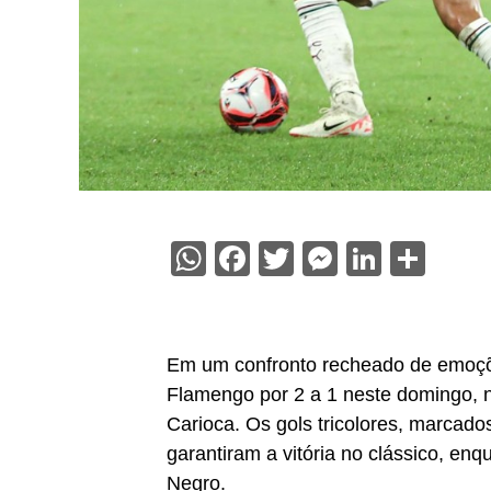
WhatsApp
Facebook
Twitter
Messenge
Linked
Sha
Em um confronto recheado de emoçõ
Flamengo por 2 a 1 neste domingo,
Carioca. Os gols tricolores, marca
garantiram a vitória no clássico, en
Negro.