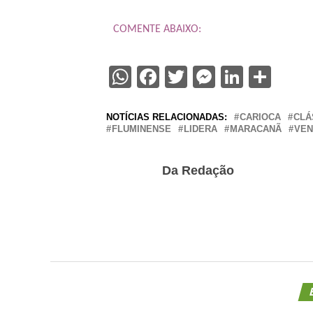
COMENTE ABAIXO:
WhatsApp
Facebook
Twitter
Messenge
Linked
Sha
NOTÍCIAS RELACIONADAS:
CARIOCA
CLÁ
FLUMINENSE
LIDERA
MARACANÃ
VEN
Da Redação