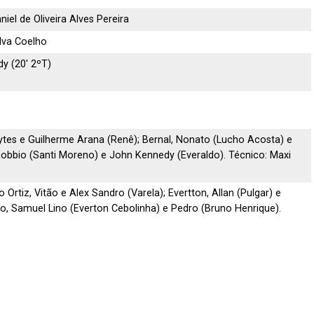
iel de Oliveira Alves Pereira
lva Coelho
dy (20′ 2ºT)
)
tes e Guilherme Arana (Renê); Bernal, Nonato (Lucho Acosta) e
anobbio (Santi Moreno) e John Kennedy (Everaldo). Técnico: Maxi
Ortiz, Vitão e Alex Sandro (Varela); Evertton, Allan (Pulgar) e
újo, Samuel Lino (Everton Cebolinha) e Pedro (Bruno Henrique).