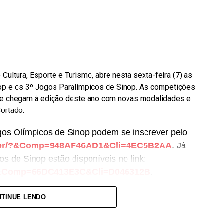
 Cultura, Esporte e Turismo, abre nesta sexta-feira (7) as
op e os 3º Jogos Paralímpicos de Sinop. As competições
 e chegam à edição deste ano com novas modalidades e
Cortado.
gos Olímpicos de Sinop podem se inscrever pelo
om.br/?&Comp=948AF46AD1&Cli=4EC5B2AA
. Já
os de Sinop estão disponíveis no link:
r/?&Comp=66DC413E3C&Cli=D046312B
.
nclusão das modalidades de boliche e vôlei de
TINUE LENDO
ão será o passeio ciclístico, com percurso entre o