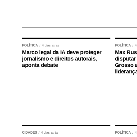
Residencial Paris e a Praia do Cortado, a
Cortado também passa a integrar oficialm
disputas de beach tennis, vôlei de praia e 
A programação dos Jogos Olímpicos conta
basquetebol, futsal, futebol sete, handebol
POLÍTICA
4 dias atrás
POLÍTICA
4
karatê, tênis de mesa, xadrez, basquete 3×
Marco legal da IA deve proteger
Max Russ
3º Jogos Paralímpicos de Sinop contarão 
jornalismo e direitos autorais,
disputar
aponta debate
Grosso a
mesa, xadrez, vôlei de praia e boliche, n
lideranç
O secretário municipal de Cultura, Espor
os jogos representam uma das principais 
Prefeitura de Sinop e contribuem para am
esportivas. “Os Jogos Olímpicos e os Jog
e muito aguardados pela comunidade espo
atletas de diferentes modalidades demons
representarem suas equipes. Além disso, o
CIDADES
4 dias atrás
POLÍTICA
4