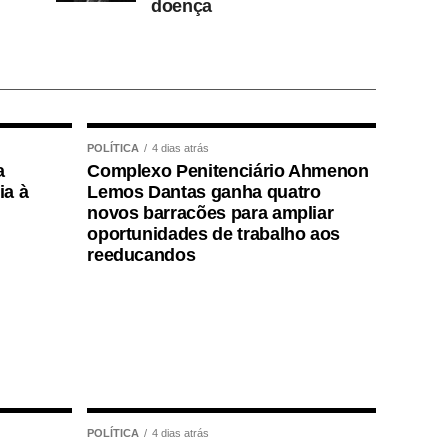
doença
POLÍTICA
4 dias atrás
a
Complexo Penitenciário Ahmenon
ia à
Lemos Dantas ganha quatro
novos barracões para ampliar
oportunidades de trabalho aos
reeducandos
POLÍTICA
4 dias atrás