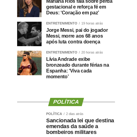
Mariana Rios fala sobre perda
gestacional e reforça fé em
Deus: ‘Coração em paz’
ENTRETENIMENTO
19 horas atrás
Jorge Messi, pai do jogador
Messi, morre aos 68 anos
após luta contra doença
ENTRETENIMENTO
20 horas atrás
Lívia Andrade exibe
bronzeado durante férias na
Espanha: ‘Viva cada
momento’
POLÍTICA
POLÍTICA
2 dias atrás
Sancionada lei que destina
emendas da saúde a
bombeiros militares