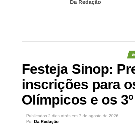
Da Redação
E
Festeja Sinop: Pr
inscrições para o
Olímpicos e os 3
Publicados
2 dias atrás
em
7 de agosto de 2026
Por
Da Redação