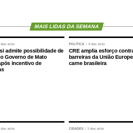
berto à participação da comunidade. A Praia do
ente a programação esportiva dos jogos. As
futevôlei serão realizadas no local.
MAIS LIDAS DA SEMANA
 com modalidades coletivas e individuais, como
, voleibol, ciclismo, mountain bike, natação,
 dias atrás
POLÍTICA
4 dias atrás
3, beach tennis, futevôlei e vôlei de praia. Já os
i admite possibilidade de
CRE amplia esforço contr
com disputas de atletismo, natação, tênis de
 o Governo de Mato
barreiras da União Europe
pós incentivo de
carne brasileira
as categorias masculina e feminina.
as
te e Turismo, Gabriel Vasconcelos, destacou que
ações de incentivo ao esporte desenvolvidas pela
pliar a participação da população em atividades
os Paralímpicos de Sinop são eventos tradicionais
rtiva. A competição oferece oportunidades para
trarem seu potencial, conquistarem resultados e
s jogos incentivam a prática esportiva e
 dias atrás
CIDADES
3 dias atrás