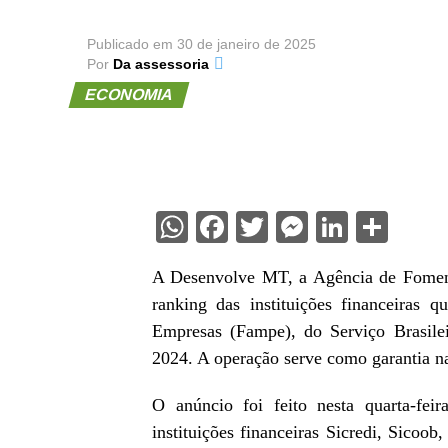
Publicado em
30 de janeiro de 2025
Por
Da assessoria
ECONOMIA
WhatsApp
Facebook
Twitter
Messenge
Linked
Sha
A Desenvolve MT, a Agência de Foment
ranking das instituições financeiras
Empresas (Fampe), do Serviço Brasile
2024. A operação serve como garantia na
O anúncio foi feito nesta quarta-fe
instituições financeiras Sicredi, Sico