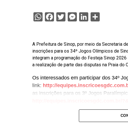
WhatsApp
Facebook
Twitter
Messenger
LinkedIn
Share
A Prefeitura de Sinop, por meio da Secretaria de
inscrições para os 34º Jogos Olímpicos de Sin
integram a programação do Festeja Sinop 2026
a realização de parte das disputas na Praia do 
Os interessados em participar dos 34º Jo
link:
http://equipes.inscricoesgdc.c
as inscrições para os 3º Jogos Paralímpic
http://equipes.inscricoesgdc.com.b
Entre as novidades desta edição está a i
CON
praia nos Jogos Paralímpicos. Outra atraç