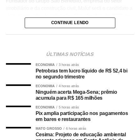
Fundador do Grupo São Benedito, empresa do setor
imobiliário e da construção civil, Maluf será o candidato a
vice-governador da coligação. Nas eleições de 2022, ele
CONTINUE LENDO
integrou como suplente a chapa do senador Jayme
Campos (União Brasil) ao Senado.
Inicialmente, o empresário era apontado como possível
candidato do Novo ao Governo do Estado, mas retirou
ÚLTIMAS NOTÍCIAS
sua pré-candidatura para viabilizar a aliança entre o
ECONOMIA
3 horas atrás
partido e o PL.
Petrobras tem lucro líquido de R$ 52,4 bi
no segundo trimestre
A composição da chapa majoritária reúne ainda a
ECONOMIA
4 horas atrás
deputada estadual Janaina Riva (MDB) e o deputado
Ninguém acerta Mega-Sena; prêmio
federal José Medeiros (PL), que disputarão as vagas ao
acumula para R$ 165 milhões
Senado. O acordo entre PL, Novo e MDB recebeu aval da
ECONOMIA
5 horas atrás
direção nacional do Partido Liberal, presidida por
Pix amplia participação nos pagamentos
Valdemar Costa Neto.
em bares e restaurantes
MATO GROSSO
6 horas atrás
O presidente estadual do PL, Ananias Filho, confirmou
Cesima: Projeto de educação ambiental
que a legenda aprovou a indicação de Marcelo Maluf