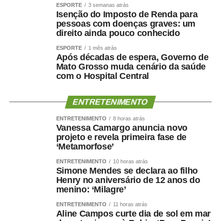
ESPORTE
3 semanas atrás
Irmão Aparecido
Isenção do Imposto de Renda para
Arthur Garcia
pessoas com doenças graves: um
Elizeu Nascimento
direito ainda pouco conhecido
Flaviane do Bolsonaro
ESPORTE
1 mês atrás
Milton Baldin
Após décadas de espera, Governo de
Mato Grosso muda cenário da saúde
Neles do Operário
com o Hospital Central
Regina Ferraz
Riene Enfermeira
Silvestre
ENTRETENIMENTO
Vandinho Patriota
ENTRETENIMENTO
8 horas atrás
Cezinha da Econ
Vanessa Camargo anuncia novo
projeto e revela primeira fase de
Wellington WG
‘Metamorfose’
ENTRETENIMENTO
10 horas atrás
Simone Mendes se declara ao filho
Henry no aniversário de 12 anos do
menino: ‘Milagre’
COMENTE ABAIXO:
ENTRETENIMENTO
11 horas atrás
Aline Campos curte dia de sol em mar