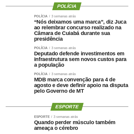
Bolsonaro da Shopee
POLÍCIA
POLÍCIA
3 semanas atrás
Candidatos a deputado estadual:
“Nós deixamos uma marca”, diz Juca
ao relembrar concurso realizado na
Irmão do Salão
Câmara de Cuiabá durante sua
Missionária Elaine Belussi
presidência
Frida Aila
POLÍCIA
3 semanas atrás
Pastor Samuel Ferreira
Deputado defende investimentos em
infraestrutura sem novos custos para
Médico Walid Khalil
a população
Pastor Sargento Gualterney
Pablo Diniz
POLÍCIA
3 semanas atrás
MDB marca convenção para 4 de
Regis Cardoso
agosto e deve definir apoio na disputa
Sargento Jucá
pelo Governo de MT
Victor Carvalho
Fredison Dias
ESPORTE
Hedvaldo Costa
Carlos Dorilêo Jr.
ESPORTE
3 semanas atrás
Quando perder músculo também
Dra. Ana Rosa Job
ameaça o cérebro
Rosângela Santos