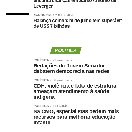
encanta crianças em Santo Antônio de
Leverger
para a vaga de vice-governador.
ECONOMIA
6 horas atrás
Chapas proporcionais
Balança comercial de julho tem superávit
de US$ 7 bilhões
Durante a convenção, o Partido Novo também
homologou os nomes que disputarão vagas na Câmara
dos Deputados e na Assembleia Legislativa de Mato
POLÍTICA
Grosso.
POLÍTICA
7 horas atrás
Redações do Jovem Senador
Candidatos a deputado federal:
debatem democracia nas redes
A Carequinha
POLÍTICA
9 horas atrás
CDH: violência e falta de estrutura
Delegado Sérgio
ameaçam atendimento à saúde
Caio Cordeiro
indígena
Gal Rodrigues
POLÍTICA
1 dia atrás
Doutora Débora
Na CMO, especialistas pedem mais
Professor Haroldo
recursos para melhorar educação
Cabo Menegatti
infantil
Vinicius Santana