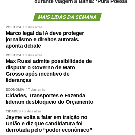
WhatsApp
Facebook
Twitter
Messenger
LinkedIn
Share
durante viagem à Bahia: ‘Pura Poesia’
MAIS LIDAS DA SEMANA
POLÍTICA
2 dias atrás
Marco legal da IA deve proteger
jornalismo e direitos autorais,
aponta debate
POLÍTICA
2 dias atrás
Max Russi admite possibilidade de
disputar o Governo de Mato
Grosso após incentivo de
lideranças
ECONOMIA
7 dias atrás
Cidades, Transportes e Fazenda
lideram desbloqueio do Orçamento
CIDADES
2 dias atrás
Jayme volta a falar em traição no
União e diz que candidatura foi
derrotada pelo “poder econômico”