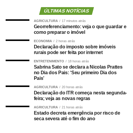
assim como para qualquer custeio ou investimento que
não seja relativo ao atendimento pré-hospitalar.
ÚLTIMAS NOTÍCIAS
AGRICULTURA
17 minutos atrás
Com origem no
Projeto de Lei Complementar (PLP)
Georreferenciamento: veja o que guardar e
18/2021
, de autoria do deputado Guilherme Derrite (PP-
como preparar o imóvel
SP), a matéria foi
aprovada no Senado em julho
deste
ECONOMIA
2 horas atrás
ano, com parecer favorável do senador Nelsinho Trad
Declaração do imposto sobre imóveis
(PSD-MS).
rurais pode ser feita por internet
ENTRETENIMENTO
18 horas atrás
Agência Senado (Reprodução autorizada mediante
Sabrina Sato se declara a Nicolas Prattes
citação da Agência Senado)
no Dia dos Pais: ‘Seu primeiro Dia dos
Pais’
Fonte:
Agência Senado
AGRICULTURA
20 horas atrás
Declaração do ITR começa nesta segunda-
feira; veja as novas regras
AGRICULTURA
21 horas atrás
Estado decreta emergência por risco de
COMENTE ABAIXO:
seca severa até o fim do ano