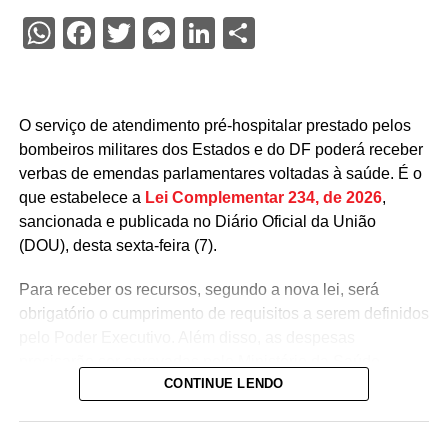
WhatsApp
Facebook
Twitter
Messenger
LinkedIn
Share
O serviço de atendimento pré-hospitalar prestado pelos
bombeiros militares dos Estados e do DF poderá receber
verbas de emendas parlamentares voltadas à saúde. É o
que estabelece a
Lei Complementar 234, de 2026
,
sancionada e publicada no Diário Oficial da União
(DOU), desta sexta-feira (7).
Para receber os recursos, segundo a nova lei, será
obrigatório o cumprimento de requisitos a serem definidos
pelo Poder Executivo. Além disso, as despesas
precisarão ser aprovadas pelo Ministério da Saúde.
CONTINUE LENDO
A lei proíbe o uso dessas emendas para pagamento de
salários ou de aposentadorias de bombeiros militares,