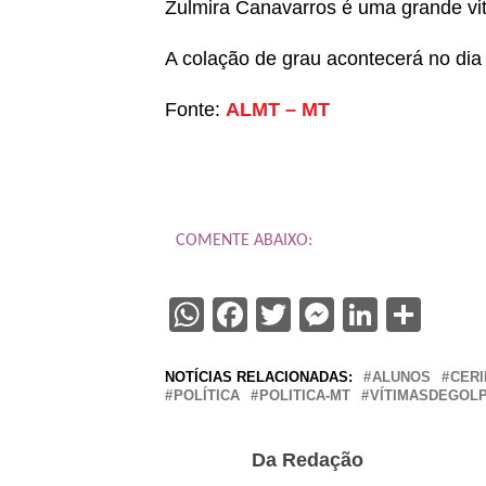
Zulmira Canavarros é uma grande vitó
A colação de grau acontecerá no dia 1
Fonte:
ALMT – MT
COMENTE ABAIXO:
WhatsApp
Facebook
Twitter
Messenge
Linked
Sha
NOTÍCIAS RELACIONADAS:
ALUNOS
CERI
POLÍTICA
POLITICA-MT
VÍTIMASDEGOL
Da Redação