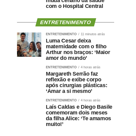
muda cenário da saúde
com o Hospital Central
ENTRETENIMENTO
ENTRETENIMENTO
11 minutos atrás
Luma Cesar deixa
maternidade com o filho
Arthur nos braços: ‘Maior
amor do mundo’
ENTRETENIMENTO
4 horas atrás
Margareth Serrão faz
reflexão e exibe corpo
após cirurgias plásticas:
‘Amar a si mesmo’
ENTRETENIMENTO
4 horas atrás
Laís Caldas e Diego Basile
comemoram dois meses
da filha Alice: ‘Te amamos
muito!’