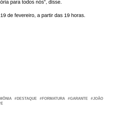
ria para todos nós”, disse.
9 de fevereiro, a partir das 19 horas.
r
In
re
MÔNIA
DESTAQUE
FORMATURA
GARANTE
JOÃO
PE