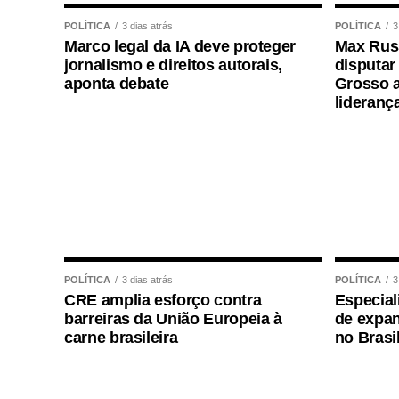
parecer favorável do senador Nelsinho T
POLÍTICA
3 dias atrás
POLÍTICA
3
Marco legal da IA deve proteger
Max Russ
Agência Senado (Reprodução autorizada 
jornalismo e direitos autorais,
disputar
aponta debate
Grosso a
Fonte:
Agência Senado
lideranç
COMENTE ABAIXO:
WhatsApp
Facebook
Twitter
Messenger
LinkedIn
Share
POLÍTICA
3 dias atrás
POLÍTICA
3
CRE amplia esforço contra
Especial
barreiras da União Europeia à
de expan
carne brasileira
no Brasi