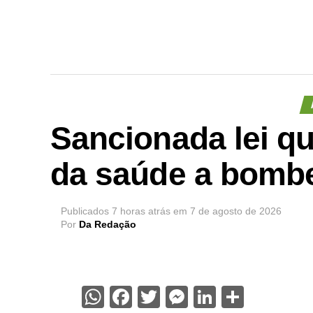
Sancionada lei q
da saúde a bombe
Publicados
7 horas atrás
em
7 de agosto de 2026
Por
Da Redação
WhatsApp
Facebook
Twitter
Messenger
LinkedIn
Share