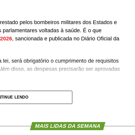
prestado pelos bombeiros militares dos Estados e
 parlamentares voltadas à saúde. É o que
 2026
, sancionada e publicada no Diário Oficial da
lei, será obrigatório o cumprimento de requisitos
Além disso, as despesas precisarão ser aprovadas
pagamento de salários ou de aposentadorias de
TINUE LENDO
lquer custeio ou investimento que não seja
entar (PLP) 18/2021
, de autoria do deputado
MAIS LIDAS DA SEMANA
aprovada no Senado em julho
deste ano, com