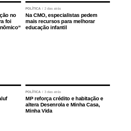
POLÍTICA
2 dias atrás
ição no
Na CMO, especialistas pedem
a foi
mais recursos para melhorar
onômico”
educação infantil
POLÍTICA
3 dias atrás
luf
MP reforça crédito e habitação e
altera Desenrola e Minha Casa,
Minha Vida