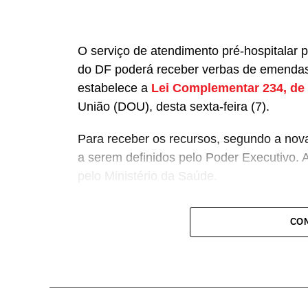
O serviço de atendimento pré-hospitalar 
do DF poderá receber verbas de emendas
estabelece a
Lei Complementar 234, de
União (DOU), desta sexta-feira (7).
Para receber os recursos, segundo a nova 
a serem definidos pelo Poder Executivo. 
pelo Ministério da Saúde.
A lei proíbe o uso dessas emendas para 
CON
bombeiros militares, assim como para qua
relativo ao atendimento pré-hospitalar.
Com origem no
Projeto de Lei Complem
Guilherme Derrite (PP-SP), a matéria foi