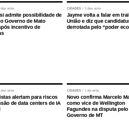
rad (PSD-MS).
 dias atrás
CIDADES
2 dias atrás
i admite possibilidade de
Jayme volta a falar em tra
mediante citação da Agência Senado)
 o Governo de Mato
União e diz que candidatur
pós incentivo de
derrotada pelo “poder ec
as
 dias atrás
CIDADES
1 dia atrás
istas alertam para riscos
Novo confirma Marcelo Ma
são de data centers de IA
como vice de Wellington
l
Fagundes na disputa pelo
Governo de MT