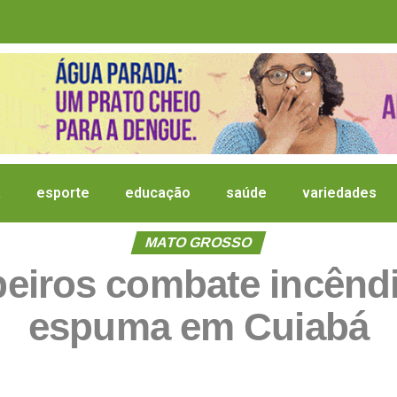
a
esporte
educação
saúde
variedades
MATO GROSSO
iros combate incêndi
espuma em Cuiabá