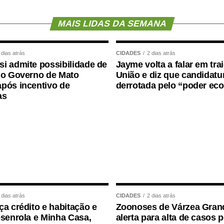
ura do Juiz das Garantias, a validação do instituto
MAIS LIDAS DA SEMANA
e os avanços da sua estruturação no âmbito do
 dias atrás
CIDADES
2 dias atrás
i admite possibilidade de
Jayme volta a falar em tra
 o Governo de Mato
União e diz que candidatur
de Souza, a palestra pretende apresentar uma visão
pós incentivo de
derrotada pelo “poder ec
as
 das Garantias no sistema de justiça brasileiro e
essa figura, sua origem histórica, os principais
Federal no julgamento das ADIs 6298, 6299, 6300 e
 Justiça de Mato Grosso estruturou o Núcleo de
.
roporcionar aos participantes uma compreensão
idade dos diversos atores do sistema de justiça. “A
 dias atrás
CIDADES
2 dias atrás
s reflexos da atuação do Juiz das Garantias na
ça crédito e habitação e
Zoonoses de Várzea Gran
soria Pública, a advocacia e a Polícia Judiciária”,
esenrola e Minha Casa,
alerta para alta de casos 