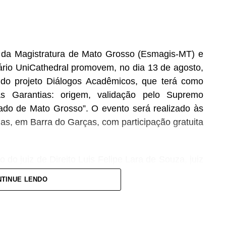
 da Magistratura de Mato Grosso (Esmagis-MT) e
tário UniCathedral promovem, no dia 13 de agosto,
do projeto Diálogos Acadêmicos, que terá como
s Garantias: origem, validação pelo Supremo
tado de Mato Grosso”. O evento será realizado às
ias, em Barra do Garças, com participação gratuita
do juiz de Direito Luis Felipe Lara de Souza, juiz
tica Tributária e especialista em gestão do Poder
TINUE LENDO
ca Abud, docente da Faculdade de Direito da
 Ciências Sociais e especialista em Docência do