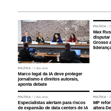
Os palestrantes abordarão a origem da fig
pelo Supremo Tribunal Federal (STF) 
Judiciário mato-grossense.
POLÍTICA
2
Palestrantes
Max Russ
disputar
Para o juiz de Direito Luis Felipe Lara 
Grosso a
lideranç
abrangente sobre a implementação do Juiz
mato-grossense. “Vamos abordar o que é 
pontos definidos pelo Supremo Tribunal 
POLÍTICA
2 dias atrás
6305, além da forma como o Tribunal de
Marco legal da IA deve proteger
Justiça 4.0 do Juiz das Garantias”, explica
jornalismo e direitos autorais,
aponta debate
Segundo o magistrado, o objetivo é p
prática dos impactos do instituto na ativ
POLÍTICA
2 dias atrás
POLÍTICA
2
proposta é que o público compreenda o
Especialistas alertam para riscos
MP refor
relação com o Ministério Público, a Defen
de expansão de data centers de IA
altera D