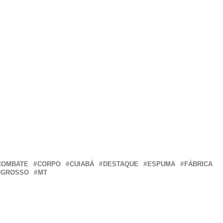
r
In
re
COMBATE
CORPO
CUIABÁ
DESTAQUE
ESPUMA
FÁBRICA
OGROSSO
MT