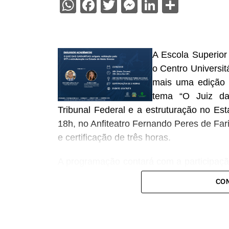
WhatsApp
Facebook
Twitter
Messenger
LinkedIn
Share
A Escola Superior
o Centro Universi
mais uma edição 
tema “O Juiz da
Tribunal Federal e a estruturação no Es
18h, no Anfiteatro Fernando Peres de Far
e certificação de três horas.
A programação contará com a participação 
das garantias, mestre em Direito e Polí
CON
Judiciário, e da professora Verôni
UniCathedral, mestranda em Família nas
Ensino Superior.