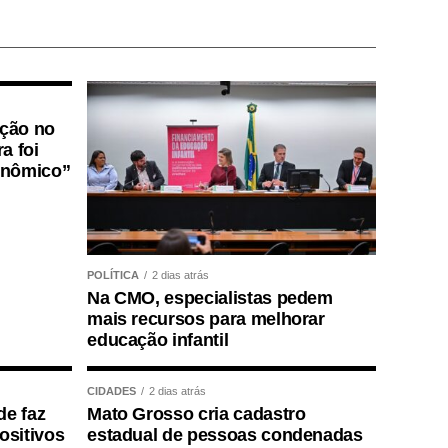
ição no
a foi
onômico”
POLÍTICA
2 dias atrás
Na CMO, especialistas pedem
mais recursos para melhorar
educação infantil
CIDADES
2 dias atrás
de faz
Mato Grosso cria cadastro
positivos
estadual de pessoas condenadas