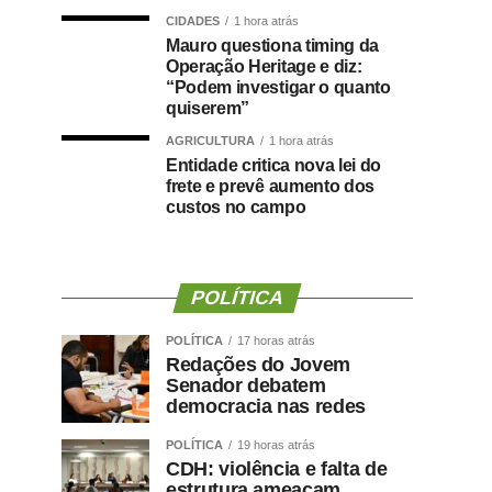
CIDADES
1 hora atrás
Mauro questiona timing da
Operação Heritage e diz:
“Podem investigar o quanto
quiserem”
AGRICULTURA
1 hora atrás
Entidade critica nova lei do
frete e prevê aumento dos
custos no campo
POLÍTICA
POLÍTICA
17 horas atrás
Redações do Jovem
Senador debatem
democracia nas redes
POLÍTICA
19 horas atrás
CDH: violência e falta de
estrutura ameaçam