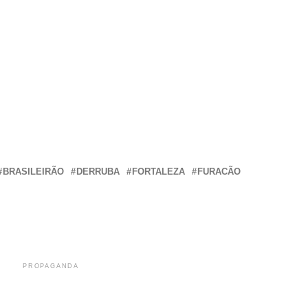
r
In
re
BRASILEIRÃO
DERRUBA
FORTALEZA
FURACÃO
PROPAGANDA