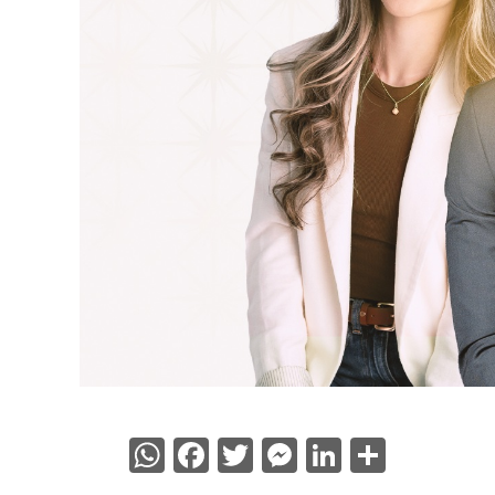
WhatsApp
Facebook
Twitter
Messenger
LinkedIn
Share