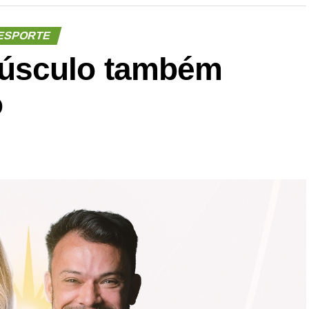
ESPORTE
úsculo também
o