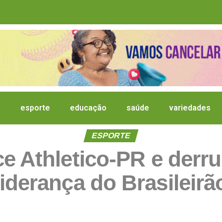
a
esporte
educação
saúde
variedades
ESPORTE
ce Athletico-PR e derr
liderança do Brasileirã