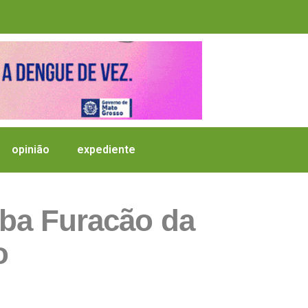
opinião
expediente
uba Furacão da
o