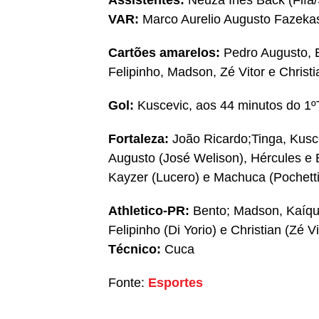
Assistentes:
Neuza Ines Back (Fifa
VAR:
Marco Aurelio Augusto Fazekas
Cartões amarelos:
Pedro Augusto, 
Felipinho, Madson, Zé Vitor e Christi
Gol:
Kuscevic, aos 44 minutos do 1º
Fortaleza:
João Ricardo;Tinga, Kusc
Augusto (José Welison), Hércules e
Kayzer (Lucero) e Machuca (Pochett
Athletico-PR:
Bento; Madson, Kaíque
Felipinho (Di Yorio) e Christian (Zé V
Técnico:
Cuca
Fonte:
Esportes