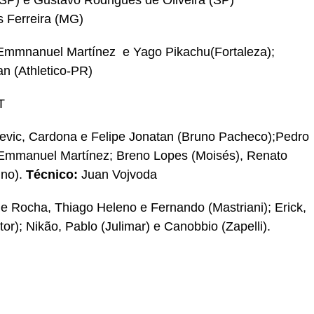
/SP) e Gustavo Rodrigues de Oliveira (SP)
 Ferreira (MG)
Emmnanuel Martínez e Yago Pikachu(Fortaleza);
an (Athletico-PR)
T
evic, Cardona e Felipe Jonatan (Bruno Pacheco);Pedro
 Emmanuel Martínez; Breno Lopes (Moisés), Renato
ino).
Técnico:
Juan Vojvoda
 Rocha, Thiago Heleno e Fernando (Mastriani); Erick,
itor); Nikão, Pablo (Julimar) e Canobbio (Zapelli).