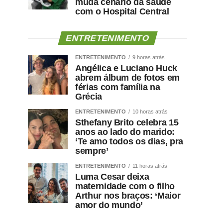
muda cenário da saúde
com o Hospital Central
ENTRETENIMENTO
ENTRETENIMENTO
9 horas atrás
Angélica e Luciano Huck
abrem álbum de fotos em
férias com família na
Grécia
ENTRETENIMENTO
10 horas atrás
Sthefany Brito celebra 15
anos ao lado do marido:
‘Te amo todos os dias, pra
sempre’
ENTRETENIMENTO
11 horas atrás
Luma Cesar deixa
maternidade com o filho
Arthur nos braços: ‘Maior
amor do mundo’