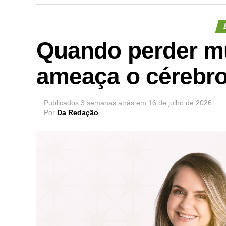
Quando perder m
ameaça o cérebr
Publicados
3 semanas atrás
em
16 de julho de 2026
Por
Da Redação