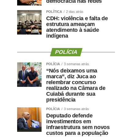
democracia nas redes
POLÍTICA
2 dias atrás
CDH: violência e falta de
estrutura ameaçam
atendimento à saúde
indígena
POLÍCIA
POLÍCIA
3 semanas atrás
“Nós deixamos uma
marca”, diz Juca ao
relembrar concurso
realizado na Câmara de
Cuiabá durante sua
presidência
POLÍCIA
3 semanas atrás
Deputado defende
investimentos em
infraestrutura sem novos
custos para a população