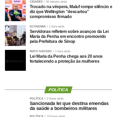
CIDADES
56 minutos atrás
troca, aprendizado e diversão entre os participantes”. Na
Trocado na véspera, Maluf rompe silêncio e
mesma linha a aposentada Lourdes Terezinha Borre
diz que Wellington “descartou”
afirma que o momento é importante para socialização dos
compromisso firmado
aposentados além de exercitar a memória. “Já estamos
ECONOMIA
1 hora atrás
aposentados e temos que desenvolver atividades de
Servidoras refletem sobre avanços da Lei
interação com os demais”.
Maria da Penha em encontro promovido
pela Prefeitura de Sinop
Para o aposentado Evanio Olszewski o evento é
MATO GROSSO
1 hora atrás
importante porque é algo que todos estavam esperando
Lei Maria da Penha chega aos 20 anos
e, de acordo com ele, na próxima sempre terão mais
fortalecendo a proteção às mulheres
pessoas.
Durante uma partida e outra todos puderam desfrutar de
um café da manhã comunitário, compartilhado em clima
de harmonia e acolhimento. O Previ Sinop reafirma seu
POLÍTICA
compromisso com a humanização e o cuidado contínuo
POLÍTICA
2 horas atrás
com seus segurados, sempre promovendo ações que
Sancionada lei que destina emendas
da saúde a bombeiros militares
valorizem a trajetória de cada servidor.
POLÍTICA
19 horas atrás