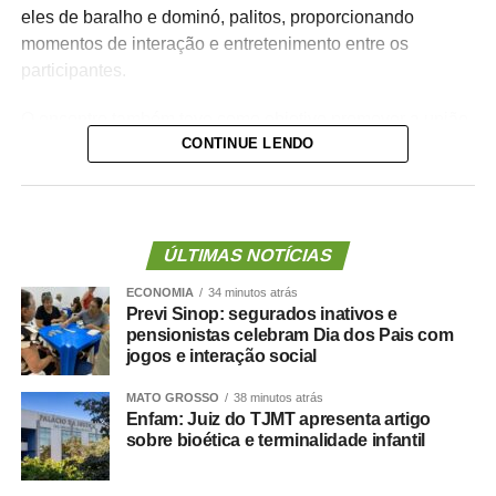
eles de baralho e dominó, palitos, proporcionando
momentos de interação e entretenimento entre os
participantes.
O encontro também teve como objetivo promover a união
CONTINUE LENDO
e o fortalecimento de vínculos, incentivando novas
amizades e o convívio social entre os segurados. Mais do
que lazer, a atividade reforçou a importância da
valorização e reconhecimento daqueles que dedicaram
anos ao serviço público. “Precisamos ter esses encontros
ÚLTIMAS NOTÍCIAS
para fortalecimento do vínculo entre o Instituto e o
ECONOMIA
34 minutos atrás
Segurado, uma vez que muitos só vem aqui para
Previ Sinop: segurados inativos e
participar da atividade em dias específicos e não se
pensionistas celebram Dia dos Pais com
jogos e interação social
encontram, por isso celebrar esse momento é importante,
muito mais para eles, do que para nós, se posso dizer”,
MATO GROSSO
38 minutos atrás
relatou a assistente social do Previ, Sonia Fátima.
Enfam: Juiz do TJMT apresenta artigo
sobre bioética e terminalidade infantil
Josefa Faé, professora aposentada, destaca o momento
de descontração. “Um ensina o outro. É um momento de