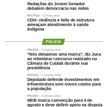
Redações do Jovem Senador
debatem democracia nas redes
POLÍTICA
22 horas atrás
COMENTE ABAIXO:
CDH: violência e falta de estrutura
ameaçam atendimento à saúde
indígena
WhatsApp
Facebook
Twitter
Messenger
LinkedIn
Share
POLÍCIA
POLÍCIA
3 semanas atrás
“Nós deixamos uma marca”, diz Juca
ao relembrar concurso realizado na
Câmara de Cuiabá durante sua
presidência
POLÍCIA
3 semanas atrás
Deputado defende investimentos em
infraestrutura sem novos custos para
a população
POLÍCIA
3 semanas atrás
MDB marca convenção para 4 de
agosto e deve definir apoio na disputa