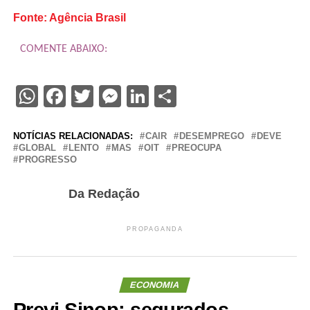
Fonte: Agência Brasil
COMENTE ABAIXO:
WhatsApp
Facebook
Twitter
Messenger
LinkedIn
Share
NOTÍCIAS RELACIONADAS:
CAIR
DESEMPREGO
DEVE
GLOBAL
LENTO
MAS
OIT
PREOCUPA
PROGRESSO
Da Redação
PROPAGANDA
ECONOMIA
Previ Sinop: segurados