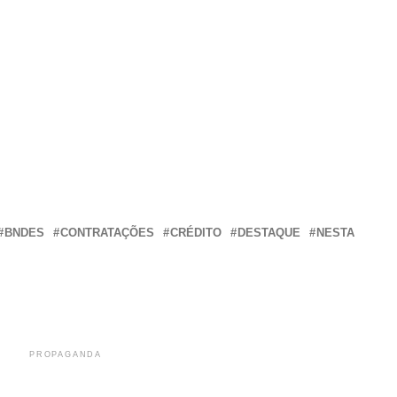
r
In
re
BNDES
CONTRATAÇÕES
CRÉDITO
DESTAQUE
NESTA
PROPAGANDA