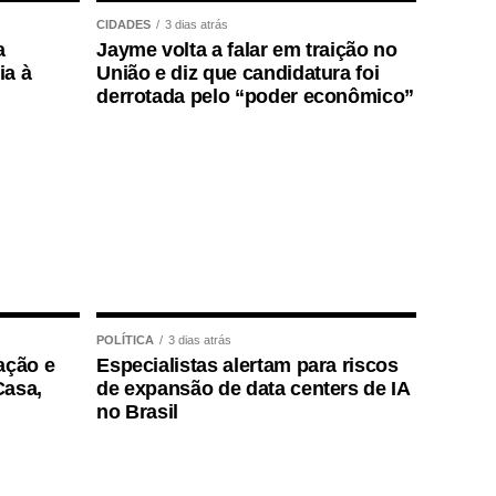
CIDADES
3 dias atrás
a
Jayme volta a falar em traição no
ia à
União e diz que candidatura foi
derrotada pelo “poder econômico”
POLÍTICA
3 dias atrás
ação e
Especialistas alertam para riscos
Casa,
de expansão de data centers de IA
no Brasil