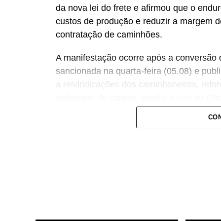
da nova lei do frete e afirmou que o end
custos de produção e reduzir a margem d
contratação de caminhões.
A manifestação ocorre após a conversão d
sancionada na quarta-feira (05.08) e publ
a reivindicações dos caminhoneiros, refo
rodoviário de cargas, amplia o uso do Có
(CIOT) e cria penalidades mais severas p
CON
Segundo a Faesp, o novo modelo desconsi
concentração da demanda durante a colhei
possibilidade de negociar preços menores
sustenta que a redução dessa flexibilidad
cana-de-açúcar, carnes, leite e hortaliças.
A crítica se concentra principalmente no e