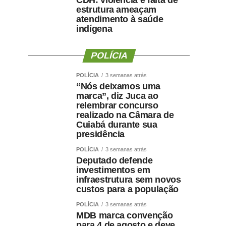
CDH: violência e falta de
estrutura ameaçam
atendimento à saúde
indígena
POLÍCIA
POLÍCIA
3 semanas atrás
“Nós deixamos uma
marca”, diz Juca ao
relembrar concurso
realizado na Câmara de
Cuiabá durante sua
presidência
POLÍCIA
3 semanas atrás
Deputado defende
investimentos em
infraestrutura sem novos
custos para a população
POLÍCIA
3 semanas atrás
MDB marca convenção
para 4 de agosto e deve