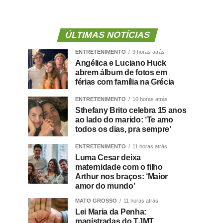
ÚLTIMAS NOTÍCIAS
ENTRETENIMENTO
9 horas atrás
Angélica e Luciano Huck
abrem álbum de fotos em
férias com família na Grécia
ENTRETENIMENTO
10 horas atrás
Sthefany Brito celebra 15 anos
ao lado do marido: ‘Te amo
todos os dias, pra sempre’
ENTRETENIMENTO
11 horas atrás
Luma Cesar deixa
maternidade com o filho
Arthur nos braços: ‘Maior
amor do mundo’
MATO GROSSO
11 horas atrás
Lei Maria da Penha:
magistradas do TJMT