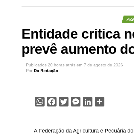
AG
Entidade critica n
prevê aumento d
Publicados
20 horas atrás
em
7 de agosto de 2026
Por
Da Redação
WhatsApp
Facebook
Twitter
Messenger
LinkedIn
Share
A Federação da Agricultura e Pecuária do