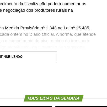
urecimento da fiscalização poderá aumentar os
e negociação dos produtores rurais na
a Medida Provisória nº 1.343 na Lei nº 15.485,
icada ontem no Diário Oficial. A norma, que atende
rça o cumprimento do piso mínimo do transporte
digo Identificador da Operação de Transporte
ara contratações abaixo da tabela.
TINUE LENDO
dera particularidades do agronegócio, como a
ta, as diferenças entre regiões produtoras e a
 em rotas com frete de retorno. A entidade
e poderá encarecer o transporte de grãos, café,
MAIS LIDAS DA SEMANA
feito sobre o produtor que contrata diretamente o