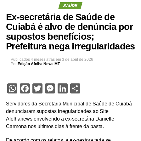
SAÚDE
Ex-secretária de Saúde de
Cuiabá é alvo de denúncia por
supostos benefícios;
Prefeitura nega irregularidades
Publicados
4 meses atrás
em
3 de abril de 2026
Por
Edição Afolha News MT
WhatsApp
Facebook
Twitter
Messenger
LinkedIn
Share
Servidores da Secretaria Municipal de Saúde de Cuiabá
denunciaram supostas irregularidades ao Site
Afolhanews envolvendo a ex-secretária Danielle
Carmona nos últimos dias à frente da pasta.
De acordo com os relatos, a ex-gestora teria se