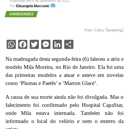
Publicado em
6 de dezembro de 2021
Por
Elisangela Marcoski
VARIEDADES
Foto: Celso Tavares/g1
WhatsApp
Facebook
Twitter
Messenger
LinkedIn
Share
Na madrugada desta segunda-feira (6) faleceu a atriz e
modelo Mila Moreira, no Rio de Janeiro. Ela foi uma
das primeiras modelos a atuar e esteve em novelas
como ‘Plumas e Paetês’ e ‘Marron Glacé’.
A causa de sua morte ainda não foi divulgada. Mas o
falecimento foi confirmado pelo Hospital CapaStar,
onde Mila estava internada. Também não foi
informado o local do velório e nem o enterro da