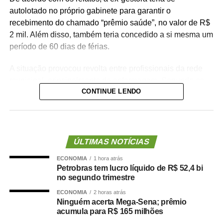
autolotado no próprio gabinete para garantir o
recebimento do chamado “prêmio saúde”, no valor de R$
2 mil. Além disso, também teria concedido a si mesma um
período de 60 dias de férias.
A situação provocou revolta entre profissionais da rede
municipal, principalmente da enfermagem. Segundo os
CONTINUE LENDO
denunciantes, a gestão costumava negar pedidos de
férias superiores a 30 dias para servidores da linha de
frente, sob a justificativa de falta de pessoal nas unidades
de saúde.
ÚLTIMAS NOTÍCIAS
Os servidores apontam ainda incoerência entre discurso
ECONOMIA
1 hora atrás
e prática da administração municipal. Durante a
Petrobras tem lucro líquido de R$ 52,4 bi
inauguração da Unidade de Saúde da Família (USF) do
no segundo trimestre
bairro Pedregal, o prefeito teria afirmado que não
ECONOMIA
2 horas atrás
autorizaria férias sem a devida substituição de
Ninguém acerta Mega-Sena; prêmio
profissionais, o que reforçou a percepção de tratamento
acumula para R$ 165 milhões
desigual dentro da pasta.