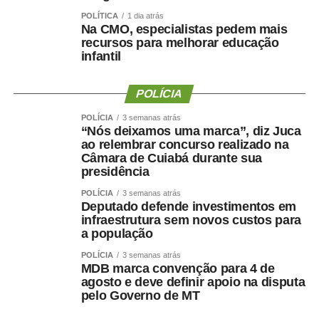
foi previamente alinhada com a atual direção da
POLÍTICA
1 dia atrás
Secretaria.
Na CMO, especialistas pedem mais
recursos para melhorar educação
infantil
Sobre os 60 dias de férias, a Prefeitura destacou que a
concessão ocorreu dentro da normalidade administrativa
e já havia sido informada anteriormente, não havendo
POLÍCIA
qualquer excepcionalidade.
POLÍCIA
3 semanas atrás
“Nós deixamos uma marca”, diz Juca
ao relembrar concurso realizado na
Câmara de Cuiabá durante sua
presidência
POLÍCIA
3 semanas atrás
Deputado defende investimentos em
infraestrutura sem novos custos para
a população
POLÍCIA
3 semanas atrás
COMENTE ABAIXO:
MDB marca convenção para 4 de
agosto e deve definir apoio na disputa
pelo Governo de MT
WhatsApp
Facebook
Twitter
Messenger
LinkedIn
Share