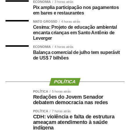
ECONOMIA
3 horas atrás
Pix amplia participação nos pagamentos
Danielle Carmona é servidora efetiva do município e atua
em bares e restaurantes
como enfermeira de carreira. Conforme os relatos, ela
MATO GROSSO
4 horas atrás
teria se beneficiado de decisões administrativas tomadas
Cesima: Projeto de educação ambiental
encanta crianças em Santo Antônio de
enquanto ainda ocupava o cargo de secretária.
Leverger
Prefeitura nega irregularidades
ECONOMIA
4 horas atrás
Balança comercial de julho tem superávit
de US$ 7 bilhões
Em nota, a Prefeitura de Cuiabá afirmou que não há
irregularidades na situação funcional da ex-secretária.
Segundo o município, Danielle Carmona possui todos os
POLÍTICA
direitos garantidos por lei, incluindo férias e benefícios
POLÍTICA
5 horas atrás
como o prêmio saúde, desde que atendidos os critérios
Redações do Jovem Senador
estabelecidos.
debatem democracia nas redes
POLÍTICA
7 horas atrás
A gestão também informou que a lotação em gabinete é
CDH: violência e falta de estrutura
um ato administrativo regular, especialmente em períodos
ameaçam atendimento à saúde
de transição, e que a permanência da servidora no local
indígena