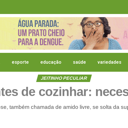
a
esporte
educação
saúde
variedades
JEITINHO PECULIAR
ntes de cozinhar: nece
lose, também chamada de amido livre, se solta da sup