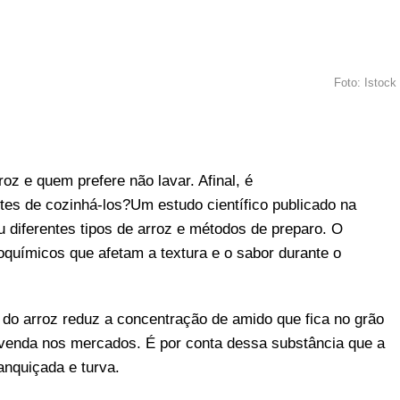
Foto: Istock
r
In
re
oz e quem prefere não lavar. Afinal, é
tes de cozinhá-los?Um estudo científico publicado na
u diferentes tipos de arroz e métodos de preparo. O
oquímicos que afetam a textura e o sabor durante o
 do arroz reduz a concentração de amido que fica no grão
venda nos mercados. É por conta dessa substância que a
anquiçada e turva.