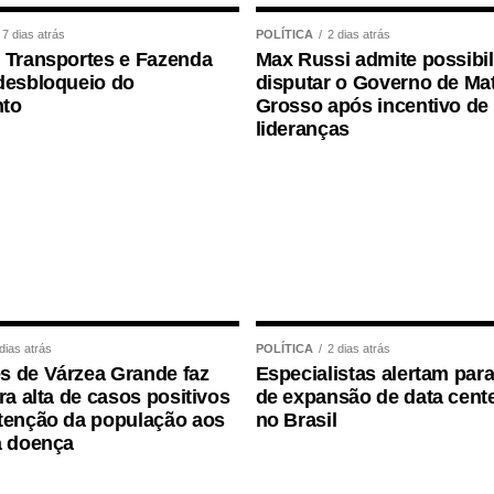
ue não há irregularidades na situação funcional
7 dias atrás
POLÍTICA
2 dias atrás
 Transportes e Fazenda
Max Russi admite possibi
desbloqueio do
disputar o Governo de Ma
sui todos os direitos garantidos por lei,
to
Grosso após incentivo de
io saúde, desde que atendidos os critérios
lideranças
m gabinete é um ato administrativo regular,
e que a permanência da servidora no local foi
 da Secretaria.
destacou que a concessão ocorreu dentro da
do informada anteriormente, não havendo qualquer
dias atrás
POLÍTICA
2 dias atrás
 de Várzea Grande faz
Especialistas alertam para
ra alta de casos positivos
de expansão de data cente
tenção da população aos
no Brasil
a doença