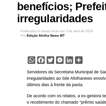
benefícios; Prefe
irregularidades
Publicados
4 meses atrás
em
3 de abril de 2026
Por
Edição Afolha News MT
WhatsApp
Facebook
Twitter
Messenger
LinkedIn
Share
Servidores da Secretaria Municipal de S
irregularidades ao Site Afolhanews envol
últimos dias à frente da pasta.
De acordo com os relatos, a ex-gestora te
o recebimento do chamado “prêmio saúde”,