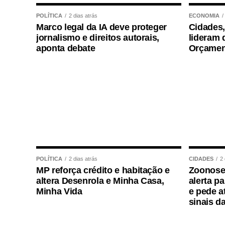
Em nota, a Prefeitura de Cuiabá afirmou q
POLÍTICA
2 dias atrás
ECONOMIA
da ex-secretária.
Marco legal da IA deve proteger
Cidades,
jornalismo e direitos autorais,
lideram 
Segundo o município, Danielle Carmona pos
aponta debate
Orçamen
incluindo férias e benefícios como o prêm
estabelecidos.
A gestão também informou que a lotação e
especialmente em períodos de transição, 
previamente alinhada com a atual direção
Sobre os 60 dias de férias, a Prefeitura 
normalidade administrativa e já havia si
POLÍTICA
2 dias atrás
CIDADES
2 
MP reforça crédito e habitação e
Zoonoses
excepcionalidade.
altera Desenrola e Minha Casa,
alerta pa
Minha Vida
e pede a
sinais d