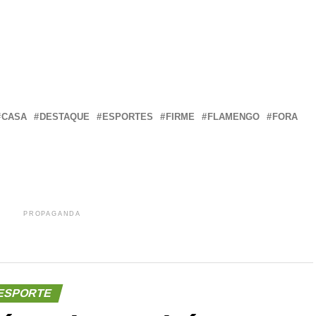
r
In
re
CASA
DESTAQUE
ESPORTES
FIRME
FLAMENGO
FORA
PROPAGANDA
ESPORTE