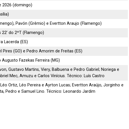
e 2026 (domingo)
ília)
amengo), Pavón (Grêmio) e Evertton Araujo (Flamengo)
s 22’ do 2ºT (Flamengo)
ira Lacerda (ES)
 Pires (GO) e Pedro Amorim de Freitas (ES)
o Augusto Fazekas Ferreira (MG)
on, Gustavo Martins, Viery, Balbuena e Pedro Gabriel; Noriega e
briel Mec, Amuzu e Carlos Vinícius. Técnico: Luís Castro
, Léo Ortiz, Léo Pereira e Ayrton Lucas; Evertton Araújo, Jorginho e
ata, Pedro e Samuel Lino. Técnico: Leonardo Jardim