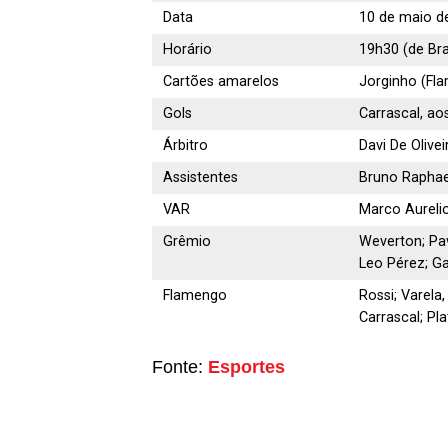
Data
10 de maio d
Horário
19h30 (de Bras
Cartões amarelos
Jorginho (Fl
Gols
Carrascal, ao
Árbitro
Davi De Olive
Assistentes
Bruno Raphael
VAR
Marco Aureli
Grêmio
Weverton; Pav
Leo Pérez; Ga
Flamengo
Rossi; Varela
Carrascal; Pl
Fonte:
Esportes