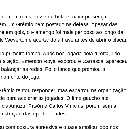
tida com mais posse de bola e maior presença
a em um Grêmio bem postado na defesa. Apesar das
ume em gols, o Flamengo foi mais perigoso ao longo da
de Weverton e acertando a trave antes de abrir o placar.
 do primeiro tempo. Após boa jogada pela direita, Léo
ir a ação, Emerson Royal escorou e Carrascal apareceu
 balançar as redes. Foi o lance que premiou a
 momento do jogo.
Grêmio tentou responder, mas esbarrou na organização
ade para acelerar as jogadas. O time gaúcho até
ncis Amuzu, Pavón e Carlos Vinícius, porém sem a
onstrução das oportunidades.
u com postura agressiva e quase ampliou logo nos