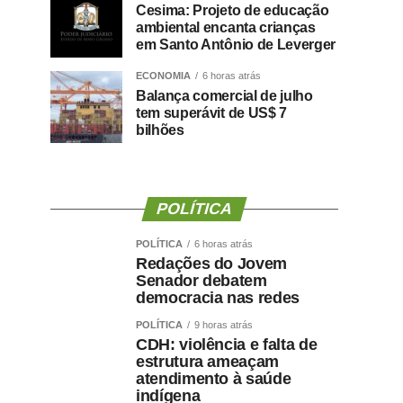
Cesima: Projeto de educação
ambiental encanta crianças
em Santo Antônio de Leverger
ECONOMIA
6 horas atrás
Balança comercial de julho
tem superávit de US$ 7
bilhões
POLÍTICA
POLÍTICA
6 horas atrás
Redações do Jovem
Senador debatem
democracia nas redes
POLÍTICA
9 horas atrás
CDH: violência e falta de
estrutura ameaçam
atendimento à saúde
indígena