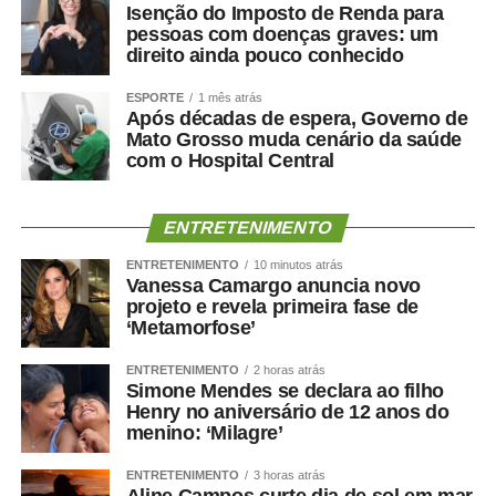
Isenção do Imposto de Renda para
pessoas com doenças graves: um
direito ainda pouco conhecido
ESPORTE
1 mês atrás
Após décadas de espera, Governo de
Mato Grosso muda cenário da saúde
com o Hospital Central
ENTRETENIMENTO
ENTRETENIMENTO
10 minutos atrás
Vanessa Camargo anuncia novo
projeto e revela primeira fase de
‘Metamorfose’
ENTRETENIMENTO
2 horas atrás
Simone Mendes se declara ao filho
Henry no aniversário de 12 anos do
menino: ‘Milagre’
ENTRETENIMENTO
3 horas atrás
Aline Campos curte dia de sol em mar