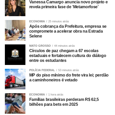
Vanessa Camargo anuncia novo projeto e
revela primeira fase de ‘Metamorfose’
ECONOMIA
25 minutos atrás
Após cobrança da Prefeitura, empresa se
compromete a acelerar obra na Estrada
TOP FAMOSOS
Selene
COMENTE ABAIXO:
MATO GROSSO
44 minutos atrás
Círculos de paz chegam a 67 escolas
estaduais e fortalecem cultura do diálogo
WhatsApp
Facebook
Twitter
Messenger
LinkedIn
Share
entre os estudantes
POLÍCIA FEDERAL
53 minutos atrás
MP do piso mínimo do frete vira lei; perdão
a caminhoneiros é vetado
ECONOMIA
1 hora atrás
Famílias brasileiras perderam R$ 62,5
bilhões para bets em 2025