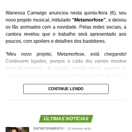
Wanessa Camargo anunciou nesta quinta-feira (6), seu
novo projeto musical, intitulado
“Metamorfose”
, e deixou
os fãs animados com a novidade. Pelas redes sociais, a
cantora revelou que o trabalho será apresentado aos
poucos, com spoilers e detalhes dos bastidores.
“Meu novo projeto, Metamorfose, está chegando!
Continuem ligados, porque a cada dia vamos mostrar
mais do processo de criação, revelar novos spoilers e,
muito em breve, chega o lançamento completo do ATO I”,
escreveu a artista na publicação.
CONTINUE LENDO
A cantora ainda convidou o público a acompanhar essa
nova fase da carreira e marcou o início da divulgação
com a hashtag
#Metamorfose
, prometendo novidades
nos próximos dias. Confira abaixo:
ÚLTIMAS NOTÍCIAS
ENTRETENIMENTO
10 minutos atrás