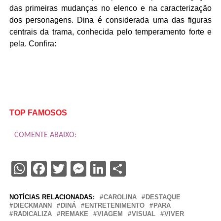
das primeiras mudanças no elenco e na caracterização
dos personagens. Dina é considerada uma das figuras
centrais da trama, conhecida pelo temperamento forte e
pela. Confira:
TOP FAMOSOS
COMENTE ABAIXO:
WhatsApp
Facebook
Twitter
Messenger
LinkedIn
Share
NOTÍCIAS RELACIONADAS:
CAROLINA
DESTAQUE
DIECKMANN
DINÁ
ENTRETENIMENTO
PARA
RADICALIZA
REMAKE
VIAGEM
VISUAL
VIVER