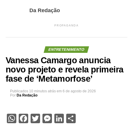
Da Redação
PROPAGANDA
ENTRETENIMENTO
Vanessa Camargo anuncia
novo projeto e revela primeira
fase de ‘Metamorfose’
Publicados
10 minutos atrás
em
6 de agosto de 2026
Por
Da Redação
WhatsApp
Facebook
Twitter
Messenger
LinkedIn
Share