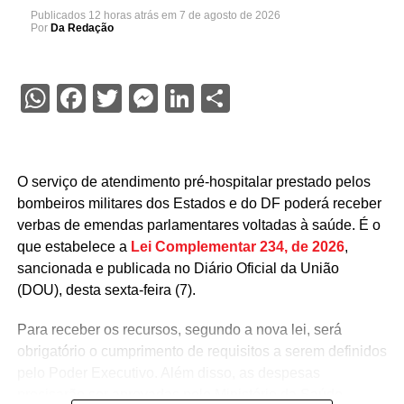
Publicados
12 horas atrás
em
7 de agosto de 2026
Por
Da Redação
WhatsApp
Facebook
Twitter
Messenger
LinkedIn
Share
O serviço de atendimento pré-hospitalar prestado pelos
bombeiros militares dos Estados e do DF poderá receber
verbas de emendas parlamentares voltadas à saúde. É o
que estabelece a
Lei Complementar 234, de 2026
,
sancionada e publicada no Diário Oficial da União
(DOU), desta sexta-feira (7).
Para receber os recursos, segundo a nova lei, será
obrigatório o cumprimento de requisitos a serem definidos
pelo Poder Executivo. Além disso, as despesas
precisarão ser aprovadas pelo Ministério da Saúde.