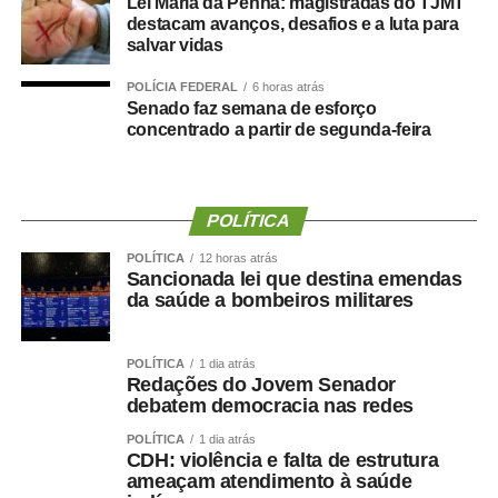
Lei Maria da Penha: magistradas do TJMT
destacam avanços, desafios e a luta para
COMENTE ABAIXO:
salvar vidas
WhatsApp
Facebook
POLÍCIA FEDERAL
Twitter
Messenger
LinkedIn
6 horas atrás
Share
Senado faz semana de esforço
concentrado a partir de segunda-feira
POLÍTICA
POLÍTICA
12 horas atrás
Sancionada lei que destina emendas
da saúde a bombeiros militares
POLÍTICA
1 dia atrás
Redações do Jovem Senador
debatem democracia nas redes
POLÍTICA
1 dia atrás
CDH: violência e falta de estrutura
ameaçam atendimento à saúde