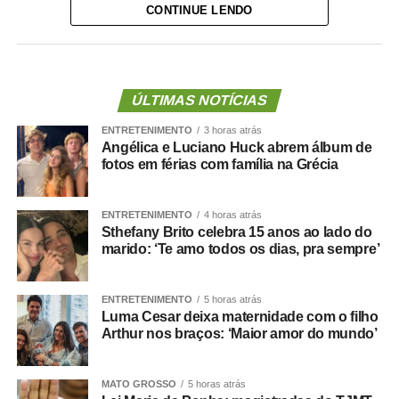
CONTINUE LENDO
A lei proíbe o uso dessas emendas para pagamento de
salários ou de aposentadorias de bombeiros militares,
assim como para qualquer custeio ou investimento que
não seja relativo ao atendimento pré-hospitalar.
ÚLTIMAS NOTÍCIAS
ENTRETENIMENTO
3 horas atrás
Com origem no
Projeto de Lei Complementar (PLP)
Angélica e Luciano Huck abrem álbum de
18/2021
, de autoria do deputado Guilherme Derrite (PP-
fotos em férias com família na Grécia
SP), a matéria foi
aprovada no Senado em julho
deste
ano, com parecer favorável do senador Nelsinho Trad
ENTRETENIMENTO
4 horas atrás
(PSD-MS).
Sthefany Brito celebra 15 anos ao lado do
marido: ‘Te amo todos os dias, pra sempre’
Agência Senado (Reprodução autorizada mediante
citação da Agência Senado)
ENTRETENIMENTO
5 horas atrás
Luma Cesar deixa maternidade com o filho
Fonte:
Agência Senado
Arthur nos braços: ‘Maior amor do mundo’
MATO GROSSO
5 horas atrás