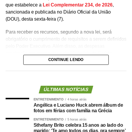
que estabelece a
Lei Complementar 234, de 2026
,
sancionada e publicada no Diário Oficial da União
(DOU), desta sexta-feira (7).
Para receber os recursos, segundo a nova lei, será
obrigatório o cumprimento de requisitos a serem definidos
pelo Poder Executivo. Além disso, as despesas
precisarão ser aprovadas pelo Ministério da Saúde.
CONTINUE LENDO
A lei proíbe o uso dessas emendas para pagamento de
salários ou de aposentadorias de bombeiros militares,
assim como para qualquer custeio ou investimento que
não seja relativo ao atendimento pré-hospitalar.
ÚLTIMAS NOTÍCIAS
ENTRETENIMENTO
4 horas atrás
Com origem no
Projeto de Lei Complementar (PLP)
Angélica e Luciano Huck abrem álbum de
18/2021
, de autoria do deputado Guilherme Derrite (PP-
fotos em férias com família na Grécia
SP), a matéria foi
aprovada no Senado em julho
deste
ENTRETENIMENTO
5 horas atrás
ano, com parecer favorável do senador Nelsinho Trad
Sthefany Brito celebra 15 anos ao lado do
(PSD-MS).
marido: ‘Te amo todos os dias, pra sempre’