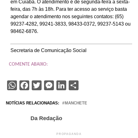
em Cuiabá. O atendimento é de segunda-feira a sexta-
feira, das 7h às 18h. Para ter acesso ao serviço basta
agendar o atendimento nos seguintes contatos: (65)
99237-4282, 99241-3833, 98433-0372, 99237-5143 ou
98462-6876.
Secretaria de Comunicação Social
COMENTE ABAIXO:
WhatsApp
Facebook
Twitter
Messenger
LinkedIn
Share
NOTÍCIAS RELACIONADAS:
MANCHETE
Da Redação
PROPAGANDA