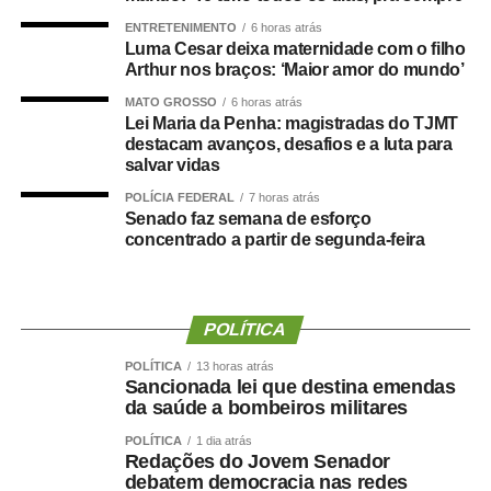
ENTRETENIMENTO
6 horas atrás
Agência Senado (Reprodução autorizada mediante
Luma Cesar deixa maternidade com o filho
citação da Agência Senado)
Arthur nos braços: ‘Maior amor do mundo’
MATO GROSSO
6 horas atrás
Fonte:
Agência Senado
Lei Maria da Penha: magistradas do TJMT
destacam avanços, desafios e a luta para
salvar vidas
POLÍCIA FEDERAL
7 horas atrás
Senado faz semana de esforço
COMENTE ABAIXO:
concentrado a partir de segunda-feira
WhatsApp
Facebook
Twitter
Messenger
LinkedIn
Share
POLÍTICA
POLÍTICA
13 horas atrás
Sancionada lei que destina emendas
da saúde a bombeiros militares
POLÍTICA
1 dia atrás
Redações do Jovem Senador
debatem democracia nas redes