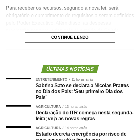
Para receber os recursos, segundo a nova lei, será
obrigatório o cumprimento de requisitos a serem definidos
pelo Poder Executivo. Além disso, as despesas
precisarão ser aprovadas pelo Ministério da Saúde.
CONTINUE LENDO
A lei proíbe o uso dessas emendas para pagamento de
salários ou de aposentadorias de bombeiros militares,
assim como para qualquer custeio ou investimento que
não seja relativo ao atendimento pré-hospitalar.
ÚLTIMAS NOTÍCIAS
ENTRETENIMENTO
11 horas atrás
Com origem no
Projeto de Lei Complementar (PLP)
Sabrina Sato se declara a Nicolas Prattes
18/2021
, de autoria do deputado Guilherme Derrite (PP-
no Dia dos Pais: ‘Seu primeiro Dia dos
SP), a matéria foi
aprovada no Senado em julho
deste
Pais’
ano, com parecer favorável do senador Nelsinho Trad
AGRICULTURA
13 horas atrás
(PSD-MS).
Declaração do ITR começa nesta segunda-
feira; veja as novas regras
Agência Senado (Reprodução autorizada mediante
AGRICULTURA
14 horas atrás
citação da Agência Senado)
Estado decreta emergência por risco de
seca severa até o fim do ano