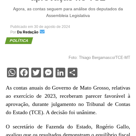
Agora, as contas seguem para análise dos deputados da
Assembleia Legislativa
Publicado em
30 de agosto de 2024
Por
Da Redação
POLÍTICA
Foto: Thiago Bergamasco/TCE-MT
WhatsApp
Facebook
Twitter
Messenger
LinkedIn
Share
As contas anuais do Governo de Mato Grosso, relativas
ao exercício de 2023, receberam parecer favorável à
aprovação, durante julgamento no Tribunal de Contas
do Estado (TCE). A decisão foi unânime.
O secretário de Fazenda do Estado, Rogério Gallo,
avaliou que os resultados demonstram o equilíbrio fiscal