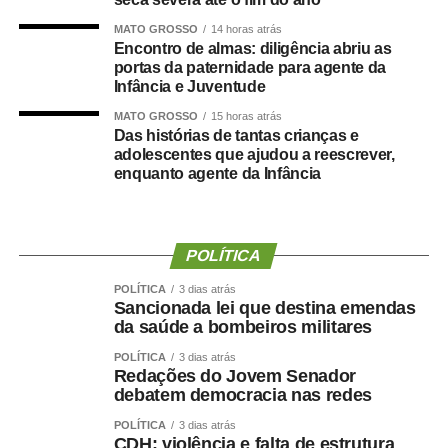
Fonte:
Agência Senado
MATO GROSSO
14 horas atrás
Encontro de almas: diligência abriu as
portas da paternidade para agente da
Infância e Juventude
MATO GROSSO
15 horas atrás
COMENTE ABAIXO:
Das histórias de tantas crianças e
adolescentes que ajudou a reescrever,
enquanto agente da Infância
WhatsApp
Facebook
Twitter
Messenger
LinkedIn
Share
POLÍTICA
POLÍTICA
3 dias atrás
Sancionada lei que destina emendas
da saúde a bombeiros militares
POLÍTICA
3 dias atrás
Redações do Jovem Senador
debatem democracia nas redes
POLÍTICA
3 dias atrás
CDH: violência e falta de estrutura