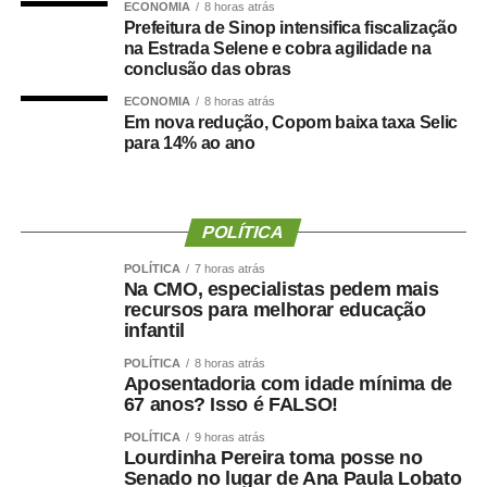
ECONOMIA
8 horas atrás
recursos públicos para organizações sociais, o que
Prefeitura de Sinop intensifica fiscalização
promoveria uma “terceirização da educação”. Segundo o
na Estrada Selene e cobra agilidade na
conclusão das obras
deputado, o dinheiro público precisa ser investido pelos
governos de forma eficiente e direta nas creches e
ECONOMIA
8 horas atrás
Em nova redução, Copom baixa taxa Selic
escolas públicas.
para 14% ao ano
— Defendemos uma educação pública gratuita e de
qualidade, da creche à pós-graduação ­— declarou o
deputado.
POLÍTICA
Na visão do professor Fábio Hoffmann Pereira,
POLÍTICA
7 horas atrás
Na CMO, especialistas pedem mais
pesquisador da Universidade Federal de Alagoas (Ufal) e
recursos para melhorar educação
representante da Campanha Nacional pelo Direito à
infantil
Educação, o debate sobre o gasto público para uma
POLÍTICA
8 horas atrás
educação infantil de qualidade passa, necessariamente,
Aposentadoria com idade mínima de
pelo entendimento de que a educação é um direito social
67 anos? Isso é FALSO!
e um dever do estado.
POLÍTICA
9 horas atrás
Lourdinha Pereira toma posse no
— Pensar o financiamento de creches e da educação
Senado no lugar de Ana Paula Lobato