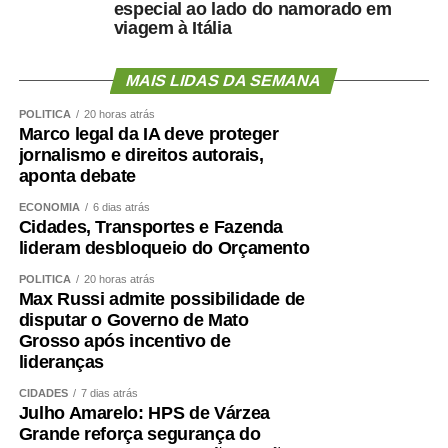
que, conforme amparo constitucional e legal, a criança
especial ao lado do namorado em
viagem à Itália
deve ser vista como prioridade absoluta. Assim, ponderou
a advogada, é preciso direcionar os recursos
orçamentários de forma mais “qualitativa e equitativa”.
MAIS LIDAS DA SEMANA
POLÍTICA
20 horas atrás
— Há muito a fazer, mas temos avanços. E boa parte
Marco legal da IA deve proteger
deles têm a ver com os incentivos que o Orçamento tem
jornalismo e direitos autorais,
feito — registrou Marina Chicaro.
aponta debate
ECONOMIA
6 dias atrás
Diretor de Monitoramento, Avaliação e Manutenção da
Cidades, Transportes e Fazenda
Educação Básica do Ministério da Educação, Valdoir
lideram desbloqueio do Orçamento
Pedro Wathier reconheceu que a questão das creches e
POLÍTICA
20 horas atrás
da educação infantil é um desafio para o país, desde a
Max Russi admite possibilidade de
quantidade e a localização das creches até a qualidade
disputar o Governo de Mato
do ensino ofertado para as crianças.
Grosso após incentivo de
lideranças
Wathier afirmou que o Fundeb tem tido um crescimento
CIDADES
7 dias atrás
de 4% acima da inflação nos últimos anos — o que,
Julho Amarelo: HPS de Várzea
segundo ele, representaria uma evolução expressiva dos
Grande reforça segurança do