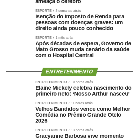
ameaça o cérebro
Para a presidente da Associação Nacional de Pesquisa
ESPORTE
3 semanas atrás
Isenção do Imposto de Renda para
em Financiamento da Educação (Fineduca), professora
pessoas com doenças graves: um
Adriana Dragone Silveira, a educação avançou muito no
direito ainda pouco conhecido
Brasil com o Fundo de Manutenção e Desenvolvimento
ESPORTE
1 mês atrás
da Educação Básica e de Valorização dos Profissionais
Após décadas de espera, Governo de
da Educação (Fundeb), criado em 2006. Ela apontou, no
Mato Grosso muda cenário da saúde
entanto, que é preciso discutir a ampliação do
com o Hospital Central
atendimento infantil e também pensar a qualidade do
gasto, sem as limitações impostas pelo teto de gastos.
ENTRETENIMENTO
— Fica aqui a defesa de que é preciso retirar os recursos
ENTRETENIMENTO
10 horas atrás
Elaine Mickely celebra nascimento do
da educação de dentro do arcabouço fiscal — registrou
primeiro neto: ‘Nosso Arthur nasceu’
Adriana.
ENTRETENIMENTO
11 horas atrás
Velhos Bandidos vence como Melhor
A advogada Marina Fragata Chicaro, representante da
Comédia no Prêmio Grande Otelo
Fundação Maria Cecília Souto Vidigal, ressaltou a
2026
importância do investimento na educação infantil como
ENTRETENIMENTO
13 horas atrás
estratégia de construção do futuro de país. Ela lembrou
Gracyanne Barbosa vive momento