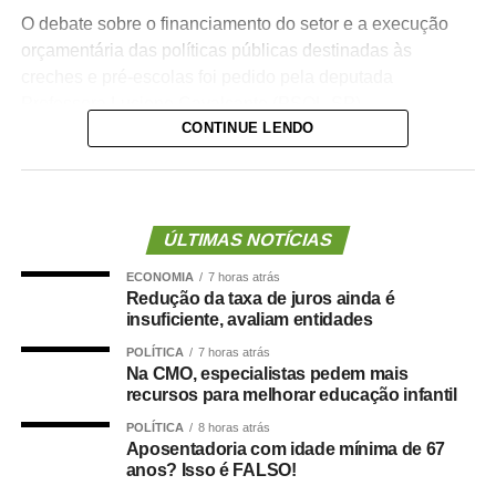
O debate sobre o financiamento do setor e a execução
orçamentária das políticas públicas destinadas às
creches e pré-escolas foi pedido pela deputada
Professora Luciene Cavalcante (PSOL-SP).
CONTINUE LENDO
— Estamos aqui pensando e discutindo o Orçamento do
Brasil, e precisamos de mais recursos para a educação
infantil — declarou a deputada, defendendo mecanismos
de acompanhamento e rastreio dos recursos públicos
ÚLTIMAS NOTÍCIAS
para o setor.
ECONOMIA
7 horas atrás
Redução da taxa de juros ainda é
O deputado estadual Carlos Giannazi (PSOL-SP), que
insuficiente, avaliam entidades
também é professor, afirmou que a qualidade da
POLÍTICA
7 horas atrás
educação infantil passa pela discussão de vários temas,
Na CMO, especialistas pedem mais
como piso salarial dos docentes, concurso público,
recursos para melhorar educação infantil
formação de profissionais e estrutura de escolas e
POLÍTICA
8 horas atrás
creches.
Aposentadoria com idade mínima de 67
anos? Isso é FALSO!
Giannazi manifestou preocupação com a transferência de