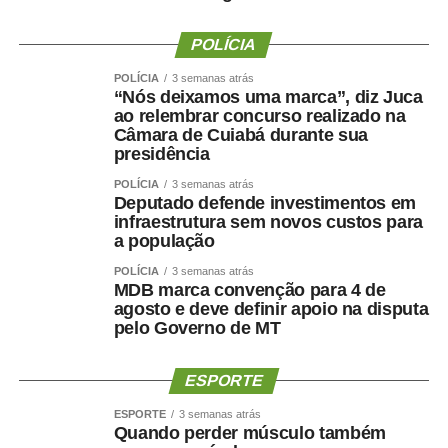
infantil é criar condições concretas para que o Estado
cumpra sua obrigação de implantar uma educação de
POLÍCIA
qualidade — disse o professor.
POLÍCIA
3 semanas atrás
“Nós deixamos uma marca”, diz Juca
A coordenadora do Movimento Somos Todas
ao relembrar concurso realizado na
Professoras, Berta Lúcia Souza Lima, disse que quem
Câmara de Cuiabá durante sua
presidência
atua “no chão da creche” sabe da necessidade de mais
recursos para a educação infantil. Segundo ela, o desafio
POLÍCIA
3 semanas atrás
do movimento é cobrar a implementação da
Deputado defende investimentos em
Lei 15.326,
infraestrutura sem novos custos para
de 2026
, que reconhece os professores da educação
a população
infantil como profissionais do magistério público.
POLÍCIA
3 semanas atrás
MDB marca convenção para 4 de
— A educação infantil é a que precisa de mais recursos,
agosto e deve definir apoio na disputa
pois demanda mais profissionais, alimentação mais
pelo Governo de MT
saudável e materiais didáticos específicos. Estamos
trabalhando, fazendo nosso trabalho, formando cidadãos
ESPORTE
— argumentou.
ESPORTE
3 semanas atrás
Quando perder músculo também
Avanços