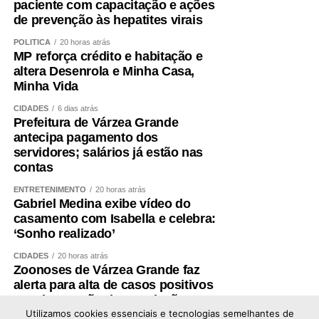
valores direcionados à educação no Orçamento.
paciente com capacitação e ações
de prevenção às hepatites virais
Controle
POLÍTICA
20 horas atrás
MP reforça crédito e habitação e
De acordo com o diretor de Controle Externo da
altera Desenrola e Minha Casa,
Educação do Tribunal de Contas da União (TCU), Paulo
Minha Vida
Malheiros da Franca Junior, houve um crescimento
CIDADES
6 dias atrás
significativo da educação dentro do Orçamento federal,
Prefeitura de Várzea Grande
por conta de novas modalidades de financiamento.
antecipa pagamento dos
servidores; salários já estão nas
O diretor ressaltou que o controle externo contribui para a
contas
qualidade do gasto público e pediu respaldo legal para
ENTRETENIMENTO
20 horas atrás
que esse tipo de fiscalização sobre os recursos da
Gabriel Medina exibe vídeo do
educação seja ampliado. Ele também defendeu dar força
casamento com Isabella e celebra:
‘Sonho realizado’
de lei a critérios que já estão presentes em portarias,
como medidas de transparência e acesso público a
CIDADES
20 horas atrás
dados orçamentários.
Zoonoses de Várzea Grande faz
alerta para alta de casos positivos
— Seria importante ter esse amparo em lei. O não acesso
e pede atenção da população aos
sinais da doença
Utilizamos cookies essenciais e tecnologias semelhantes de
aos dados termina inviabilizando o papel dos órgãos de