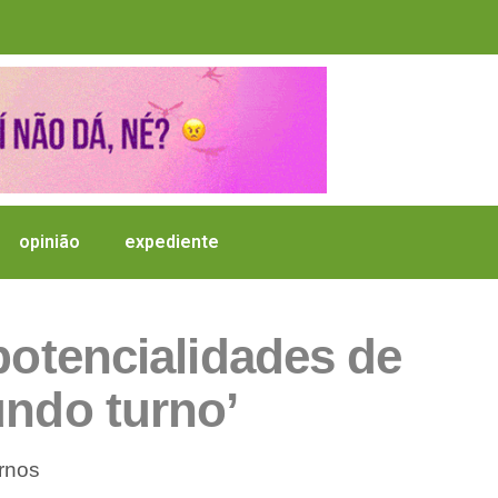
opinião
expediente
 potencialidades de
undo turno’
urnos