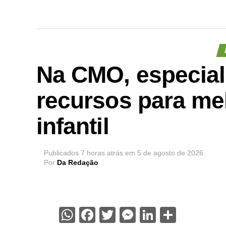
Na CMO, especial
recursos para me
infantil
Publicados
7 horas atrás
em
5 de agosto de 2026
Por
Da Redação
WhatsApp
Facebook
Twitter
Messenger
LinkedIn
Share