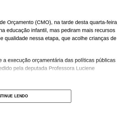
de Orçamento (CMO), na tarde desta quarta-feira
na educação infantil, mas pediram mais recursos
e qualidade nessa etapa, que acolhe crianças de
e a execução orçamentária das políticas públicas
pedido pela deputada Professora Luciene
Orçamento do Brasil, e precisamos de mais
TINUE LENDO
larou a deputada, defendendo mecanismos de
públicos para o setor.
OL-SP), que também é professor, afirmou que a
 discussão de vários temas, como piso salarial