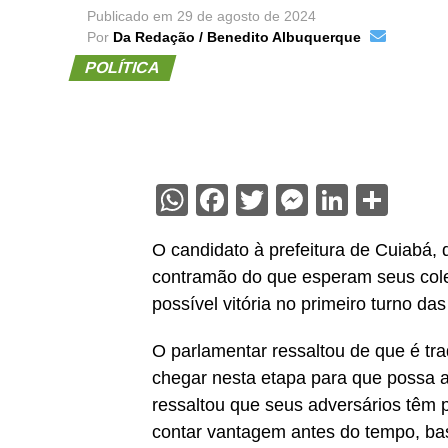
Publicado em
29 de agosto de 2024
Por
Da Redação / Benedito Albuquerque
POLÍTICA
WhatsApp
Facebook
Twitter
Messenge
Linked
Sha
O candidato à prefeitura de Cuiabá,
contramão do que esperam seus cole
possível vitória no primeiro turno da
O parlamentar ressaltou de que é trad
chegar nesta etapa para que possa a
ressaltou que seus adversários têm p
contar vantagem antes do tempo, ba