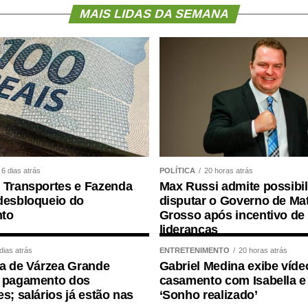
de profissionais e estrutura de escolas e creches.
MAIS LIDAS DA SEMANA
ransferência de recursos públicos para
uma “terceirização da educação”. Segundo o
nvestido pelos governos de forma eficiente e direta
ita e de qualidade, da creche à pós-graduação ­
6 dias atrás
POLÍTICA
20 horas atrás
reira, pesquisador da Universidade Federal de
 Transportes e Fazenda
Max Russi admite possibi
nha Nacional pelo Direito à Educação, o debate
desbloqueio do
disputar o Governo de Ma
to
Grosso após incentivo de
infantil de qualidade passa, necessariamente,
lideranças
 direito social e um dever do estado.
dias atrás
ENTRETENIMENTO
20 horas atrás
ra de Várzea Grande
Gabriel Medina exibe víde
 educação infantil é criar condições concretas
a pagamento dos
casamento com Isabella e 
 de implantar uma educação de qualidade — disse
es; salários já estão nas
‘Sonho realizado’