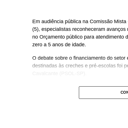
Em audiência pública na Comissão Mista 
(5), especialistas reconheceram avanços 
no Orçamento público para atendimento d
zero a 5 anos de idade.
O debate sobre o financiamento do setor 
destinadas às creches e pré-escolas foi 
Cavalcante (PSOL-SP).
— Estamos aqui pensando e discutindo o 
CON
recursos para a educação infantil — dec
acompanhamento e rastreio dos recursos 
O deputado estadual Carlos Giannazi (PS
qualidade da educação infantil passa pela