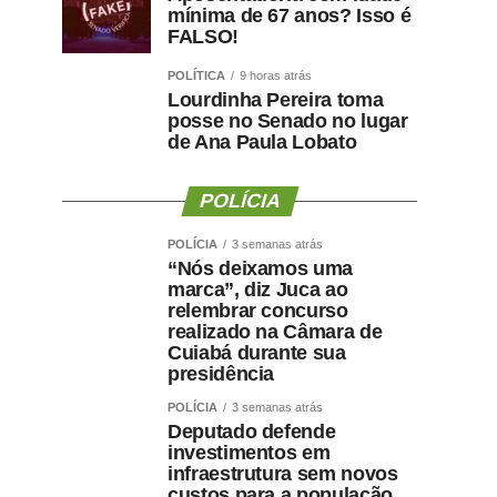
mínima de 67 anos? Isso é
FALSO!
POLÍTICA
9 horas atrás
Lourdinha Pereira toma
posse no Senado no lugar
de Ana Paula Lobato
POLÍCIA
POLÍCIA
3 semanas atrás
“Nós deixamos uma
marca”, diz Juca ao
relembrar concurso
realizado na Câmara de
Cuiabá durante sua
presidência
POLÍCIA
3 semanas atrás
Deputado defende
investimentos em
infraestrutura sem novos
custos para a população