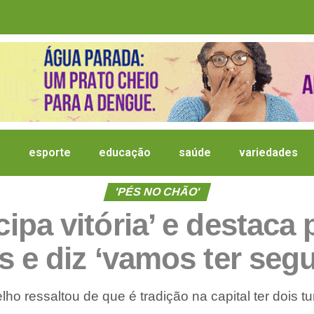
a
esporte
educação
saúde
variedades
'PÉS NO CHÃO'
ipa vitória’ e destaca
s e diz ‘vamos ter seg
lho ressaltou de que é tradição na capital ter dois t