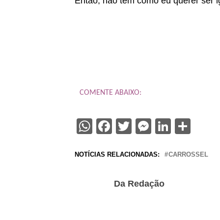
Então, não tem como eu querer ser ig
COMENTE ABAIXO:
WhatsApp
Facebook
Twitter
Messenge
Linked
Sha
NOTÍCIAS RELACIONADAS:
CARROSSEL
Da Redação