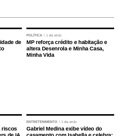
POLÍTICA
1 dia atrás
lidade de
MP reforça crédito e habitação e
to
altera Desenrola e Minha Casa,
Minha Vida
ENTRETENIMENTO
1 dia atrás
 riscos
Gabriel Medina exibe vídeo do
rs de IA
casamento com Isabella e celebra: