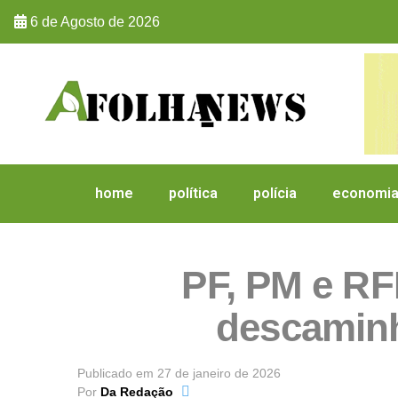
6 de Agosto de 2026
home
política
polícia
economi
PF, PM e RF
descaminh
Publicado em
27 de janeiro de 2026
Por
Da Redação