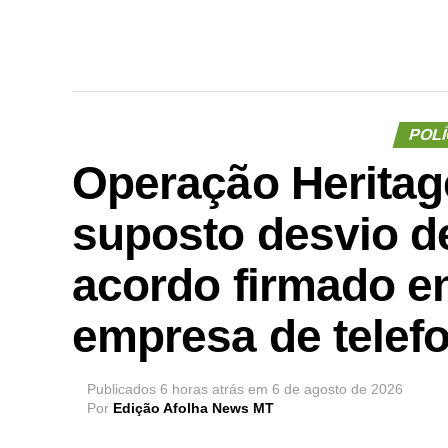
POLÍ
Operação Heritage
suposto desvio d
acordo firmado e
empresa de telef
Publicados
6 horas atrás
em
6 de agosto de 2026
Por
Edição Afolha News MT