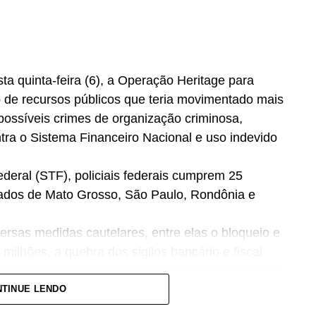
ta quinta-feira (6), a Operação Heritage para
 de recursos públicos que teria movimentado mais
possíveis crimes de organização criminosa,
ntra o Sistema Financeiro Nacional e uso indevido
deral (STF), policiais federais cumprem 25
ados de Mato Grosso, São Paulo, Rondônia e
rsas medidas cautelares, entre elas o bloqueio e
milhões, a quebra dos sigilos bancário e fiscal
portes para impedir a saída do país e a proibição
.
TINUE LENDO
tigação teve origem na análise de um acordo