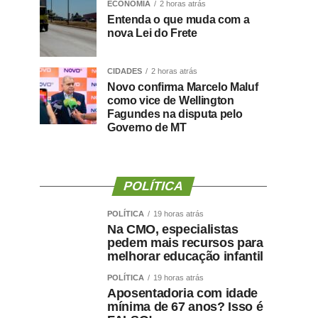
ECONOMIA
2 horas atrás
Entenda o que muda com a
nova Lei do Frete
CIDADES
2 horas atrás
Novo confirma Marcelo Maluf
como vice de Wellington
Fagundes na disputa pelo
Governo de MT
POLÍTICA
POLÍTICA
19 horas atrás
Na CMO, especialistas
pedem mais recursos para
melhorar educação infantil
POLÍTICA
19 horas atrás
Aposentadoria com idade
mínima de 67 anos? Isso é