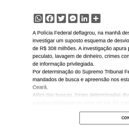
WhatsApp
Facebook
Twitter
Messenger
LinkedIn
Share
A Polícia Federal deflagrou, na manhã des
investigar um suposto esquema de desvio
de R$ 308 milhões. A investigação apura 
peculato, lavagem de dinheiro, crimes co
de informação privilegiada.
Por determinação do Supremo Tribunal Fe
mandados de busca e apreensão nos est
Ceará.
Além das buscas, foram determinadas dive
a indisponibilidade de bens de até R$ 316 
dos investigados, o recolhimento de passa
de contato entre os alvos da investigação
CON
De acordo com a Polícia Federal, a inves