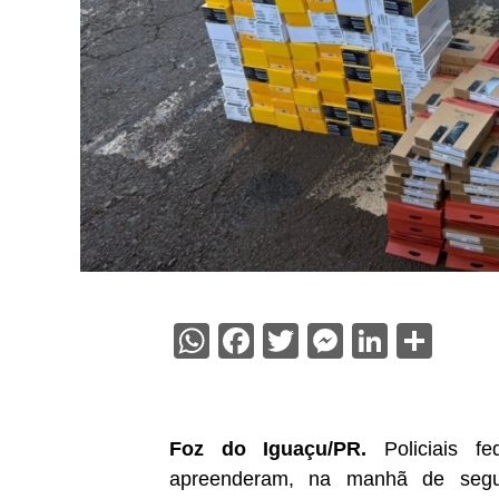
WhatsApp
Facebook
Twitter
Messenge
Linked
Sha
Foz do Iguaçu/PR.
Policiais f
apreenderam, na manhã de segund