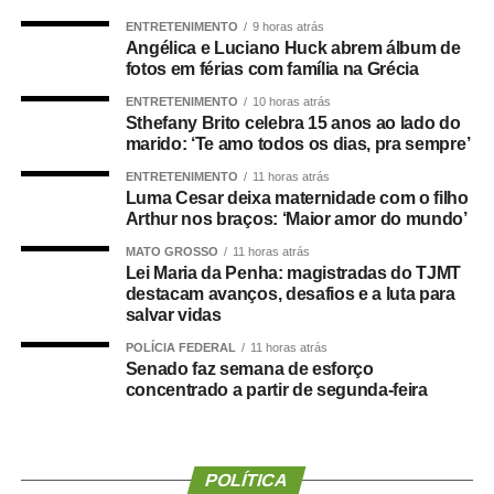
(MPs) aguardam votação dos senadores e podem entrar
ENTRETENIMENTO
9 horas atrás
na ordem do dia. Todas as medidas tratam de crédito
Angélica e Luciano Huck abrem álbum de
extraordinário. Uma delas vence antes do segundo
fotos em férias com família na Grécia
esforço concentrado, marcado para 31 de agosto; por
ENTRETENIMENTO
10 horas atrás
isso, precisa ser votada em breve para não perder a
Sthefany Brito celebra 15 anos ao lado do
validade.
marido: ‘Te amo todos os dias, pra sempre’
ENTRETENIMENTO
11 horas atrás
A medida com vencimento próximo é a
MP 1.351/2026
,
Luma Cesar deixa maternidade com o filho
que prevê subvenção econômica de R$ 330 milhões para
Arthur nos braços: ‘Maior amor do mundo’
empresas importadoras de gás liquefeito de petróleo, o
MATO GROSSO
11 horas atrás
gás de cozinha. A medida integra o pacote do governo
Lei Maria da Penha: magistradas do TJMT
destacam avanços, desafios e a luta para
para a contenção dos impactos nos preços do petróleo e
salvar vidas
de seus derivados causados pela guerra dos Estados
Unidos e Israel contra o Irã. O prazo para votação termina
POLÍCIA FEDERAL
11 horas atrás
Senado faz semana de esforço
no dia 25 de agosto.
concentrado a partir de segunda-feira
A outras medidas que ainda estão pendentes de análise
no Senado vencem em setembro e outubro e destinam
créditos extraordinários para apoiar famílias atingidas por
POLÍTICA