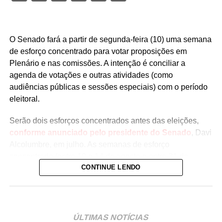
O Senado fará a partir de segunda-feira (10) uma semana
de esforço concentrado para votar proposições em
Plenário e nas comissões. A intenção é conciliar a
agenda de votações e outras atividades (como
audiências públicas e sessões especiais) com o período
eleitoral.
Serão dois esforços concentrados antes das eleições,
conforme anunciado pelo presidente do Senado
, Davi
Alcolumbre, em julho. As semanas de esforço
concentrado (entre 10 e 14 de agosto e entre 31 de
CONTINUE LENDO
agosto e 3 de setembro) devem coincidir com os esforços
concentrados na Câmara
.
A pauta do Plenário ainda não foi divulgada pela
Presidência do Senado, mas quatro medidas provisórias
ÚLTIMAS NOTÍCIAS