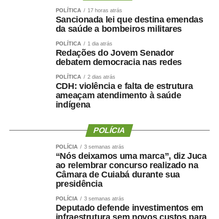
eventos climáticos extremos em Minas Gerais (
MP
POLÍTICA
17 horas atrás
1.361/2026
) e em Pernambuco e na Paraíba (
MP
Sancionada lei que destina emendas
1.364/2026
), além de ações de combate a incêndios
da saúde a bombeiros militares
florestais (
MP 1.367/2026
).
POLÍTICA
1 dia atrás
Redações do Jovem Senador
As MPs que liberam créditos extraordinários em
debatem democracia nas redes
situações de urgência permitem o uso dos recursos de
POLÍTICA
2 dias atrás
imediato. Ainda assim, o Congresso Nacional deve
CDH: violência e falta de estrutura
ameaçam atendimento à saúde
analisar cada medida provisória no máximo em 120 dias.
indígena
Se aprovada, ela se converte em lei, o que mantém o
valor disponível ao Poder Executivo durante o ano. Caso
POLÍCIA
contrário, o governo federal dispõe dos valores apenas
durante o tempo de vigência da medida provisória.
POLÍCIA
3 semanas atrás
“Nós deixamos uma marca”, diz Juca
Comissões
ao relembrar concurso realizado na
Câmara de Cuiabá durante sua
presidência
Três comissões já divulgaram as pautas das reuniões
deliberativas.
POLÍCIA
3 semanas atrás
Deputado defende investimentos em
infraestrutura sem novos custos para