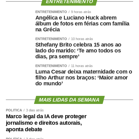
inclui a cidadania digital entre os eixos da Política
ENTRETENIMENTO
Nacional de Educação Digital (Pned). O texto traz, entre
ENTRETENIMENTO
9 horas atrás
as ações previstas, o estímulo à educação midiática no
Angélica e Luciano Huck abrem
ambiente de ensino, a orientação das famílias sobre
álbum de fotos em férias com família
na Grécia
consumo tecnológico e a ampliação de parcerias entre o
governo e empresas privadas na área digital.
ENTRETENIMENTO
10 horas atrás
Sthefany Brito celebra 15 anos ao
lado do marido: ‘Te amo todos os
Audiências públicas
dias, pra sempre’
Nas comissões, além das reuniões deliberativas, estão
ENTRETENIMENTO
11 horas atrás
Luma Cesar deixa maternidade com o
marcadas as seguintes audiências públicas para a
filho Arthur nos braços: ‘Maior amor
semana se esforço concentrado:
do mundo’
Segunda-feira (10), às 10h: a Subcomissão
MAIS LIDAS DA SEMANA
Permanente dos Povos Indígenas Yanomami
debaterá a prestação de contas dos recursos
POLÍTICA
3 dias atrás
Marco legal da IA deve proteger
orçamentários discricionários e dos créditos
jornalismo e direitos autorais,
extraordinários destinados a ações no território
aponta debate
Ianomâmi e dos recursos do Fundo Amazônia para
POLÍTICA
3 dias atrás