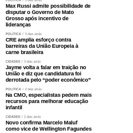
projetos de proteção de comunidades indígenas.
Max Russi admite possibilidade de
Terça-feira (11), às 14h: a Comissão de Segurança
disputar o Governo de Mato
Pública (CSP) avalia a implementação do Programa
Grosso após incentivo de
lideranças
de Proteção a Vítimas e Testemunhas Ameaçadas
(Provita), examinando os protocolos de inclusão,
POLÍTICA
3 dias atrás
acompanhamento, desligamento e reinserção
CRE amplia esforço contra
barreiras da União Europeia à
social das pessoas protegidas.
carne brasileira
Terça-feira (11), às 14h: a Comissão de Direitos
CIDADES
3 dias atrás
Humanos (CDH) faz audiência pública para instruir
Jayme volta a falar em traição no
o instruir o Projeto de Lei (PL)
5.115/2025
, que
União e diz que candidatura foi
trata da instalação de centros-dia para pessoas
derrotada pelo “poder econômico”
idosas atendidas pelo Sistema Único de
POLÍTICA
2 dias atrás
Assistência Social (Suas).
Na CMO, especialistas pedem mais
recursos para melhorar educação
Quarta-feira (12), às 14h30: a Comissão de
infantil
Assuntos Sociais (CAS) faz audiência pública para
lançar pesquisa sobre a relevância e as
CIDADES
2 dias atrás
Novo confirma Marcelo Maluf
contrapartidas do setor filantrópico brasileiro, feita
como vice de Wellington Fagundes
pela Fundação Instituto de Pesquisas Econômicas