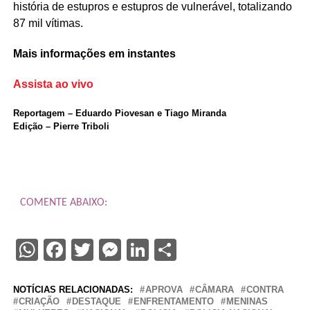
história de estupros e estupros de vulnerável, totalizando
87 mil vítimas.
Mais informações em instantes
Assista ao vivo
Reportagem – Eduardo Piovesan e Tiago Miranda
Edição – Pierre Triboli
COMENTE ABAIXO:
WhatsApp
Facebook
Twitter
Messenger
LinkedIn
Share
NOTÍCIAS RELACIONADAS:
APROVA
CÂMARA
CONTRA
CRIAÇÃO
DESTAQUE
ENFRENTAMENTO
MENINAS