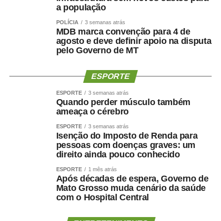
A Comissão de Relações Exteriores (CRE) tem reunião
a população
marcada para terça-feira (11), às 10h. Na pauta de dez
POLÍCIA
3 semanas atrás
itens, estão acordos, convenções e protocolos firmados
MDB marca convenção para 4 de
pelo Brasil com outros países, entre eles o
PDL
agosto e deve definir apoio na disputa
618/2026
, que ratifica o Protocolo de Montevidéu sobre
pelo Governo de MT
Compromisso com a Democracia no Mercosul (Ushuaia
II), assinado em 2011.
ESPORTE
Na quarta-feira (12), a partir das 10h, a Comissão de
ESPORTE
3 semanas atrás
Quando perder músculo também
Esporte (CEsp) se reúne para votar dois projetos. Um
ameaça o cérebro
deles é o
PL 3.905/2025
, que institui Política Nacional de
ESPORTE
3 semanas atrás
Acesso à Atividade Física pelo SUS para prevenir e
Isenção do Imposto de Renda para
controlar o câncer.
pessoas com doenças graves: um
direito ainda pouco conhecido
Ainda na quarta, às 10h, a Comissão de Ciência e
ESPORTE
1 mês atrás
Tecnologia (CCT) analisa pauta com 56 itens. Entre eles,
Após décadas de espera, Governo de
estão projetos de decreto legislativo que tratam de
Mato Grosso muda cenário da saúde
com o Hospital Central
concessão e renovação de outorga para emissoras de
rádio. Também pode ser votado o
PL 3.844/2025
, que