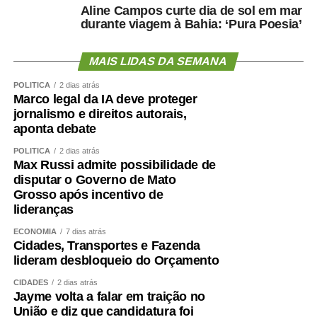
Aline Campos curte dia de sol em mar
política brasileira. O campeonato acaba. A democracia,
durante viagem à Bahia: ‘Pura Poesia’
felizmente, não. Ela continua na conversa entre vizinhos,
no trabalho, nas reuniões de família e em todos os
MAIS LIDAS DA SEMANA
lugares onde seguimos convivendo com quem votou
diferente. É justamente aí que futebol e política deixam de
POLÍTICA
2 dias atrás
jogar a mesma partida.
Marco legal da IA deve proteger
jornalismo e direitos autorais,
No futebol, o VAR revisa o lance e, confirmada a decisão,
aponta debate
o jogo segue. Na política, há sempre quem queira rever o
POLÍTICA
2 dias atrás
lance mais uma vez, como se um novo replay tivesse o
Max Russi admite possibilidade de
poder de mudar um resultado já homologado, apenas
disputar o Governo de Mato
Grosso após incentivo de
porque o placar não saiu como a “torcida” esperava. No
lideranças
futebol, isso é apenas inconformismo. Na política, é a
recusa em aceitar que o apito final também vale para as
ECONOMIA
7 dias atrás
Cidades, Transportes e Fazenda
eleições. É assim que o
“nós contra eles” continua
sendo
lideram desbloqueio do Orçamento
o único vencedor, independentemente de quem vença
nas urnas.
CIDADES
2 dias atrás
Jayme volta a falar em traição no
União e diz que candidatura foi
Christiany Fonseca é Cientista Política e Doutora em