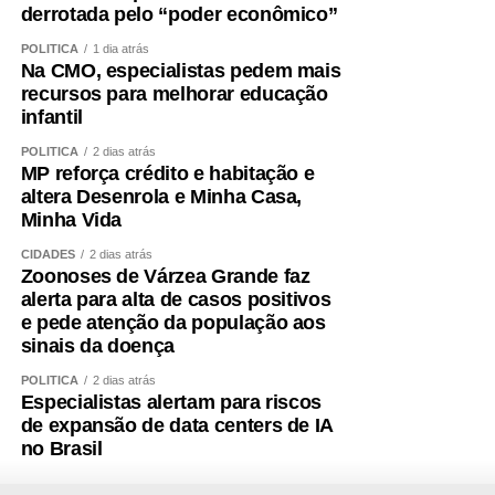
derrotada pelo “poder econômico”
Sociologia pela UFSCar
POLÍTICA
1 dia atrás
Na CMO, especialistas pedem mais
recursos para melhorar educação
infantil
COMENTE ABAIXO:
POLÍTICA
2 dias atrás
MP reforça crédito e habitação e
altera Desenrola e Minha Casa,
WhatsApp
Facebook
Twitter
Messenger
LinkedIn
Share
Minha Vida
CIDADES
2 dias atrás
Zoonoses de Várzea Grande faz
alerta para alta de casos positivos
e pede atenção da população aos
sinais da doença
POLÍTICA
2 dias atrás
Especialistas alertam para riscos
de expansão de data centers de IA
no Brasil