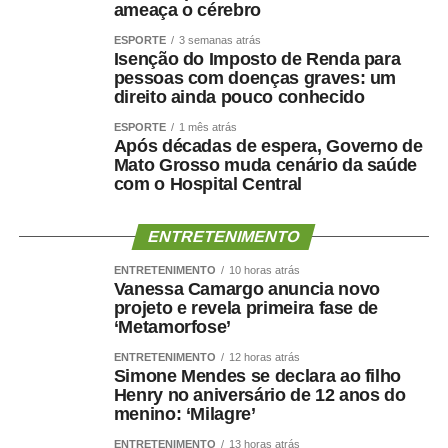
ameaça o cérebro
o centro da disputa, a esperança deixa de pedir voto e
passa a disputar espaço com o pânico.
ESPORTE
3 semanas atrás
Isenção do Imposto de Renda para
pessoas com doenças graves: um
Talvez a maior lição da Copa seja justamente aquela que
direito ainda pouco conhecido
a política brasileira parece ter desaprendido: adversário
ESPORTE
1 mês atrás
não é inimigo. No futebol, ninguém propõe acabar com o
Após décadas de espera, Governo de
time rival para conquistar o título. Pelo contrário. Sem
Mato Grosso muda cenário da saúde
adversário, não há jogo, não há campeonato e não há
com o Hospital Central
campeão. Na democracia deveria valer a mesma regra.
Mas a polarização resolveu fazer uma inovação curiosa:
ENTRETENIMENTO
quer preservar a democracia eliminando justamente
ENTRETENIMENTO
10 horas atrás
aquilo que a torna possível
,
a existência de quem pensa
Vanessa Camargo anuncia novo
diferente. O adversário virou ameaça, o voto virou
projeto e revela primeira fase de
julgamento moral e a divergência passou a ser tratada
‘Metamorfose’
como defeito de caráter. E, quando isso acontece, a
ENTRETENIMENTO
12 horas atrás
eleição deixa de escolher governantes para começar a
Simone Mendes se declara ao filho
Henry no aniversário de 12 anos do
escolher quem merece pertencer ao país.
menino: ‘Milagre’
A Copa termina, mas deixa uma provocação para a
ENTRETENIMENTO
13 horas atrás