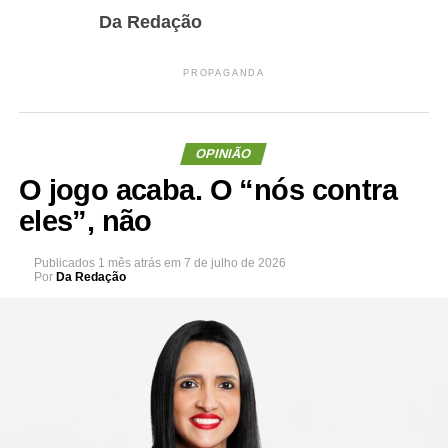
Da Redação
PROPAGANDA
OPINIÃO
O jogo acaba. O “nós contra
eles”, não
Publicados
1 mês atrás
em
7 de julho de 2026
Por
Da Redação