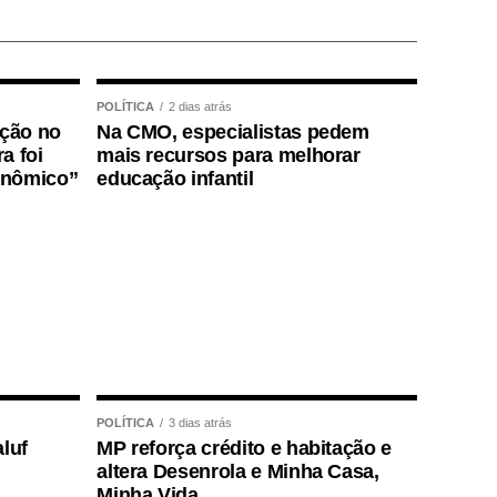
POLÍTICA
2 dias atrás
ição no
Na CMO, especialistas pedem
a foi
mais recursos para melhorar
onômico”
educação infantil
POLÍTICA
3 dias atrás
luf
MP reforça crédito e habitação e
altera Desenrola e Minha Casa,
Minha Vida