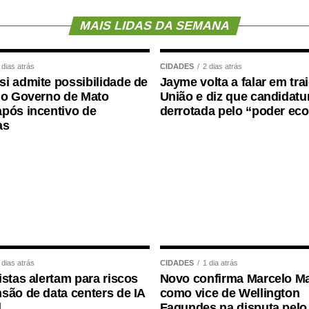
MAIS LIDAS DA SEMANA
 dias atrás
CIDADES
2 dias atrás
i admite possibilidade de
Jayme volta a falar em tra
 o Governo de Mato
União e diz que candidatur
inical Nutrition
avaliou dados de centenas de
pós incentivo de
derrotada pelo “poder ec
 entre composição corporal, força muscular e
as
copenia isolada quanto a obesidade sarcopênica
declínio cognitivo. Um dos achados mais
preensão manual
, medida por dinamometria.
redução ao longo dos anos ,maior foi o risco
 dias atrás
CIDADES
1 dia atrás
istas alertam para riscos
Novo confirma Marcelo Ma
são de data centers de IA
como vice de Wellington
forma de avaliar a saúde:
Não basta saber
l
Fagundes na disputa pelo