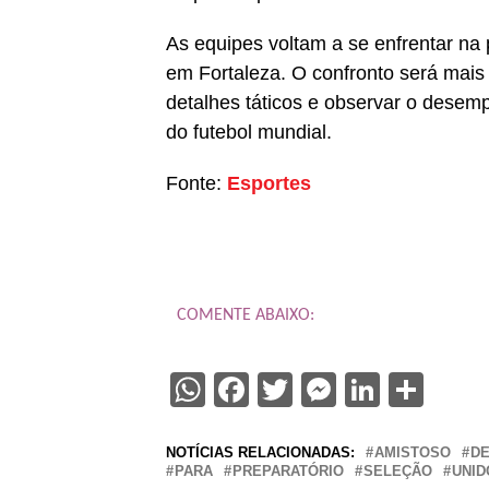
As equipes voltam a se enfrentar na 
em Fortaleza. O confronto será mais
detalhes táticos e observar o desem
do futebol mundial.
Fonte:
Esportes
COMENTE ABAIXO:
WhatsApp
Facebook
Twitter
Messenge
Linked
Sha
NOTÍCIAS RELACIONADAS:
AMISTOSO
D
PARA
PREPARATÓRIO
SELEÇÃO
UNID