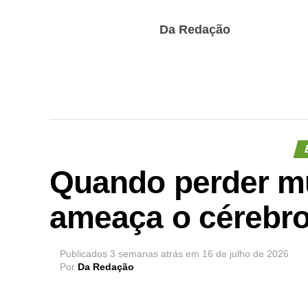
Da Redação
Quando perder m
ameaça o cérebr
Publicados
3 semanas atrás
em
16 de julho de 2026
Por
Da Redação