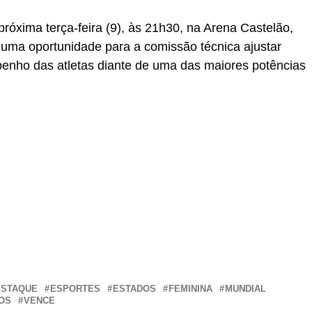
próxima terça-feira (9), às 21h30, na Arena Castelão,
 uma oportunidade para a comissão técnica ajustar
penho das atletas diante de uma das maiores potências
r
In
re
ESTAQUE
ESPORTES
ESTADOS
FEMININA
MUNDIAL
OS
VENCE