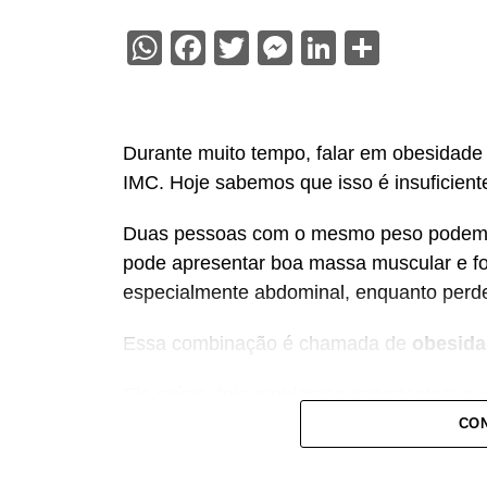
WhatsApp
Facebook
Twitter
Messenger
LinkedIn
Share
Durante muito tempo, falar em obesidade 
IMC. Hoje sabemos que isso é insuficient
Duas pessoas com o mesmo peso podem t
pode apresentar boa massa muscular e fo
especialmente abdominal, enquanto perde
Essa combinação é chamada de
obesida
Ela reúne dois problemas importantes: e
da força muscular. Além de aumentar o ri
CON
cardiovasculares, novas evidências mos
associada a maior risco de demência.