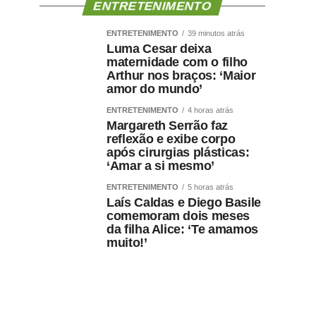
ENTRETENIMENTO
ENTRETENIMENTO
39 minutos atrás
Luma Cesar deixa
maternidade com o filho
Arthur nos braços: ‘Maior
amor do mundo’
ENTRETENIMENTO
4 horas atrás
Margareth Serrão faz
reflexão e exibe corpo
após cirurgias plásticas:
‘Amar a si mesmo’
ENTRETENIMENTO
5 horas atrás
Laís Caldas e Diego Basile
comemoram dois meses
da filha Alice: ‘Te amamos
muito!’