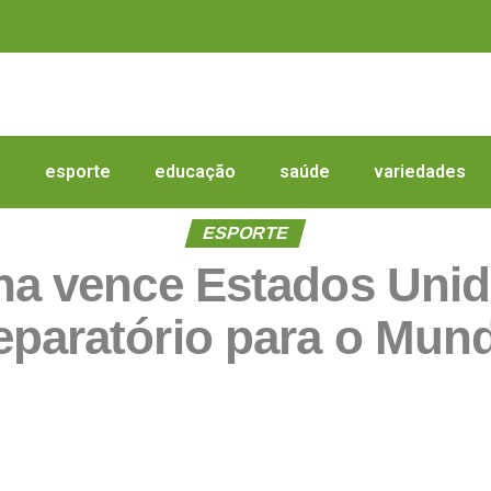
a
esporte
educação
saúde
variedades
ESPORTE
na vence Estados Uni
eparatório para o Mund