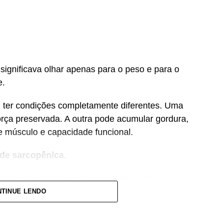
significava olhar apenas para o peso e para o
e.
er condições completamente diferentes. Uma
rça preservada. A outra pode acumular gordura,
 músculo e capacidade funcional.
de sarcopênica
.
xcesso de gordura corporal e redução da massa ou
sco de fragilidade, quedas, diabetes e doenças
TINUE LENDO
tram que essa condição também pode estar