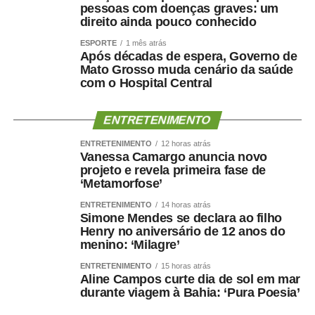
Arthur Garcia
pessoas com doenças graves: um
Elizeu Nascimento
direito ainda pouco conhecido
Flaviane do Bolsonaro
ESPORTE
1 mês atrás
Milton Baldin
Após décadas de espera, Governo de
Mato Grosso muda cenário da saúde
Neles do Operário
com o Hospital Central
Regina Ferraz
Riene Enfermeira
Silvestre
ENTRETENIMENTO
Vandinho Patriota
ENTRETENIMENTO
12 horas atrás
Cezinha da Econ
Vanessa Camargo anuncia novo
projeto e revela primeira fase de
Wellington WG
‘Metamorfose’
ENTRETENIMENTO
14 horas atrás
Simone Mendes se declara ao filho
Henry no aniversário de 12 anos do
menino: ‘Milagre’
COMENTE ABAIXO:
ENTRETENIMENTO
15 horas atrás
Aline Campos curte dia de sol em mar
WhatsApp
Facebook
Twitter
Messenger
LinkedIn
Share
durante viagem à Bahia: ‘Pura Poesia’