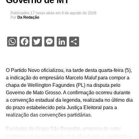
Governo de MT
Publicados
17 horas atrás
em
6 de agosto de 2026
Por
Da Redação
WhatsApp
Facebook
Twitter
Messenger
LinkedIn
Share
O Partido Novo oficializou, na tarde desta quarta-feira (5),
a indicação do empresário Marcelo Maluf para compor a
chapa de Wellington Fagundes (PL) na disputa pelo
Governo de Mato Grosso. A confirmação ocorreu durante
a convenção estadual da legenda, realizada no último dia
do prazo estabelecido pela Justiça Eleitoral para a
realização das convenções partidárias.
Fundador do Grupo São Benedito, empresa do setor
imobiliário e da construção civil, Maluf será o candidato a