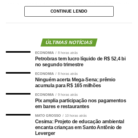
vice-governador da coligação. Nas eleições de 2022, ele
CONTINUE LENDO
integrou como suplente a chapa do senador Jayme
Campos (União Brasil) ao Senado.
Inicialmente, o empresário era apontado como possível
candidato do Novo ao Governo do Estado, mas retirou
ÚLTIMAS NOTÍCIAS
sua pré-candidatura para viabilizar a aliança entre o
ECONOMIA
8 horas atrás
partido e o PL.
Petrobras tem lucro líquido de R$ 52,4 bi
no segundo trimestre
A composição da chapa majoritária reúne ainda a
ECONOMIA
8 horas atrás
deputada estadual Janaina Riva (MDB) e o deputado
Ninguém acerta Mega-Sena; prêmio
federal José Medeiros (PL), que disputarão as vagas ao
acumula para R$ 165 milhões
Senado. O acordo entre PL, Novo e MDB recebeu aval da
ECONOMIA
9 horas atrás
direção nacional do Partido Liberal, presidida por
Pix amplia participação nos pagamentos
Valdemar Costa Neto.
em bares e restaurantes
MATO GROSSO
10 horas atrás
O presidente estadual do PL, Ananias Filho, confirmou
Cesima: Projeto de educação ambiental
que a legenda aprovou a indicação de Marcelo Maluf
encanta crianças em Santo Antônio de
Leverger
para a vaga de vice-governador.