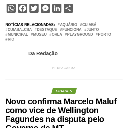
WhatsApp
Facebook
Twitter
Messenger
LinkedIn
Share
NOTÍCIAS RELACIONADAS:
AQUÁRIO
CUIABÁ
CUIABA..CBA
DESTAQUE
FUNCIONA
JUNTO
MUNICIPAL
MUSEU
ORLA
PLAYGROUND
PORTO
RIO
Da Redação
PROPAGANDA
CIDADES
Novo confirma Marcelo Maluf
como vice de Wellington
Fagundes na disputa pelo