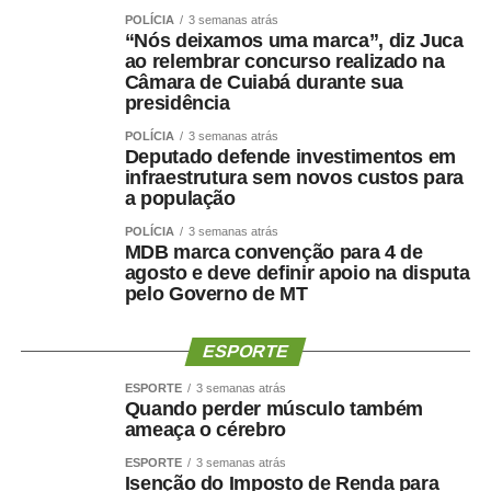
POLÍCIA
3 semanas atrás
Candidatos a deputado estadual:
“Nós deixamos uma marca”, diz Juca
ao relembrar concurso realizado na
Irmão do Salão
Câmara de Cuiabá durante sua
Missionária Elaine Belussi
presidência
Frida Aila
POLÍCIA
3 semanas atrás
Pastor Samuel Ferreira
Deputado defende investimentos em
infraestrutura sem novos custos para
Médico Walid Khalil
a população
Pastor Sargento Gualterney
Pablo Diniz
POLÍCIA
3 semanas atrás
MDB marca convenção para 4 de
Regis Cardoso
agosto e deve definir apoio na disputa
Sargento Jucá
pelo Governo de MT
Victor Carvalho
Fredison Dias
ESPORTE
Hedvaldo Costa
Carlos Dorilêo Jr.
ESPORTE
3 semanas atrás
Quando perder músculo também
Dra. Ana Rosa Job
ameaça o cérebro
Rosângela Santos
ESPORTE
3 semanas atrás
Irmão Aparecido
Isenção do Imposto de Renda para