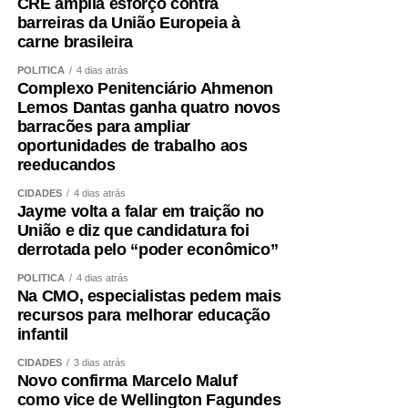
CRE amplia esforço contra
barreiras da União Europeia à
carne brasileira
POLÍTICA
4 dias atrás
Complexo Penitenciário Ahmenon
Lemos Dantas ganha quatro novos
barracões para ampliar
oportunidades de trabalho aos
reeducandos
CIDADES
4 dias atrás
Jayme volta a falar em traição no
União e diz que candidatura foi
derrotada pelo “poder econômico”
POLÍTICA
4 dias atrás
Na CMO, especialistas pedem mais
recursos para melhorar educação
infantil
CIDADES
3 dias atrás
Novo confirma Marcelo Maluf
como vice de Wellington Fagundes