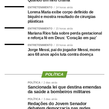
Quando um filho chama
ENTRETENIMENTO
14 horas atrás
Agência Senado (Reprodução autorizada mediante
Lorena Maria exibe corpo definido de
citação da Agência Senado)
biquíni e mostra resultado de cirurgias
plásticas
Fonte:
Agência Senado
ENTRETENIMENTO
15 horas atrás
Mariana Rios fala sobre perda gestacional
e reforça fé em Deus: ‘Coração em paz’
ENTRETENIMENTO
19 horas atrás
Jorge Messi, pai do jogador Messi, morre
COMENTE ABAIXO:
aos 68 anos após luta contra doença
WhatsApp
Facebook
Twitter
Messenger
LinkedIn
Share
POLÍTICA
POLÍTICA
2 dias atrás
Sancionada lei que destina emendas
da saúde a bombeiros militares
POLÍTICA
3 dias atrás
Redações do Jovem Senador
debatem democracia nas redes