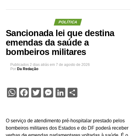
POLÍTICA
Sancionada lei que destina
emendas da saúde a
bombeiros militares
Publicados
2 dias atrás
em
7 de agosto de 2026
Por
Da Redação
WhatsApp
Facebook
Twitter
Messenger
LinkedIn
Share
O serviço de atendimento pré-hospitalar prestado pelos
bombeiros militares dos Estados e do DF poderá receber
verbas de emendas parlamentares voltadas à saúde. É o