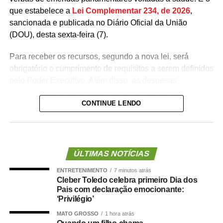
que estabelece a
Lei Complementar 234, de 2026
,
sancionada e publicada no Diário Oficial da União
(DOU), desta sexta-feira (7).
Para receber os recursos, segundo a nova lei, será
obrigatório o cumprimento de requisitos a serem definidos
pelo Poder Executivo. Além disso, as despesas
precisarão ser aprovadas pelo Ministério da Saúde.
CONTINUE LENDO
A lei proíbe o uso dessas emendas para pagamento de
salários ou de aposentadorias de bombeiros militares,
assim como para qualquer custeio ou investimento que
não seja relativo ao atendimento pré-hospitalar.
ÚLTIMAS NOTÍCIAS
ENTRETENIMENTO
7 minutos atrás
Com origem no
Projeto de Lei Complementar (PLP)
Cleber Toledo celebra primeiro Dia dos
18/2021
, de autoria do deputado Guilherme Derrite (PP-
Pais com declaração emocionante:
SP), a matéria foi
aprovada no Senado em julho
deste
‘Privilégio’
ano, com parecer favorável do senador Nelsinho Trad
MATO GROSSO
1 hora atrás
(PSD-MS).