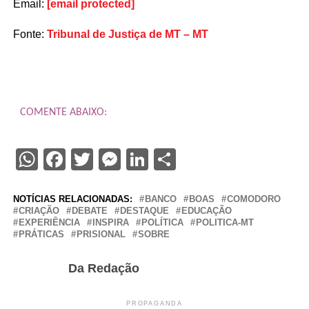
Email:
[email protected]
Fonte:
Tribunal de Justiça de MT – MT
COMENTE ABAIXO:
WhatsApp
Facebook
Twitter
Messenger
LinkedIn
Share
NOTÍCIAS RELACIONADAS:
BANCO
BOAS
COMODORO
CRIAÇÃO
DEBATE
DESTAQUE
EDUCAÇÃO
EXPERIÊNCIA
INSPIRA
POLÍTICA
POLITICA-MT
PRÁTICAS
PRISIONAL
SOBRE
Da Redação
PROPAGANDA