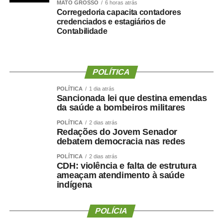
WhatsApp
Facebook
MATO GROSSO
Twitter
Messenger
6 horas atrás
LinkedIn
Share
Corregedoria capacita contadores
credenciados e estagiários de
Contabilidade
POLÍTICA
POLÍTICA
1 dia atrás
Sancionada lei que destina emendas
da saúde a bombeiros militares
POLÍTICA
2 dias atrás
Redações do Jovem Senador
debatem democracia nas redes
POLÍTICA
2 dias atrás
CDH: violência e falta de estrutura
ameaçam atendimento à saúde
indígena
POLÍCIA