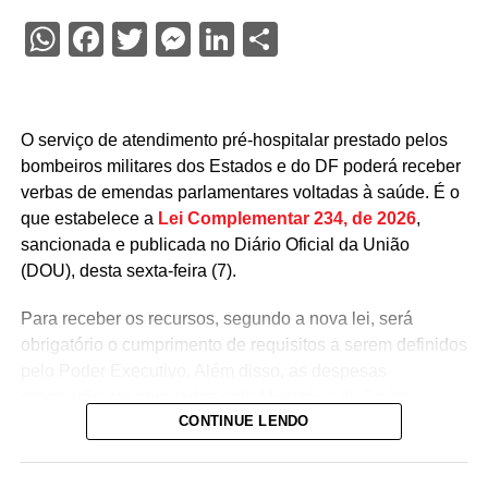
WhatsApp
Facebook
Twitter
Messenger
LinkedIn
Share
O serviço de atendimento pré-hospitalar prestado pelos
bombeiros militares dos Estados e do DF poderá receber
verbas de emendas parlamentares voltadas à saúde. É o
que estabelece a
Lei Complementar 234, de 2026
,
sancionada e publicada no Diário Oficial da União
(DOU), desta sexta-feira (7).
Para receber os recursos, segundo a nova lei, será
obrigatório o cumprimento de requisitos a serem definidos
pelo Poder Executivo. Além disso, as despesas
precisarão ser aprovadas pelo Ministério da Saúde.
CONTINUE LENDO
A lei proíbe o uso dessas emendas para pagamento de
salários ou de aposentadorias de bombeiros militares,