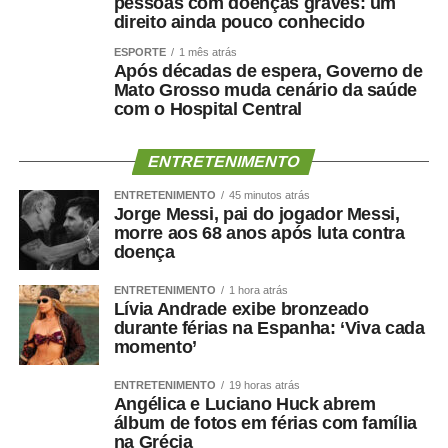
pessoas com doenças graves: um
direito ainda pouco conhecido
ESPORTE
1 mês atrás
Após décadas de espera, Governo de
Mato Grosso muda cenário da saúde
com o Hospital Central
ENTRETENIMENTO
ENTRETENIMENTO
45 minutos atrás
Jorge Messi, pai do jogador Messi,
morre aos 68 anos após luta contra
doença
ENTRETENIMENTO
1 hora atrás
Lívia Andrade exibe bronzeado
durante férias na Espanha: ‘Viva cada
momento’
ENTRETENIMENTO
19 horas atrás
Angélica e Luciano Huck abrem
álbum de fotos em férias com família
na Grécia