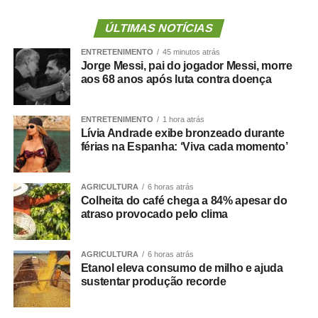
assim como para qualquer custeio ou investimento que
não seja relativo ao atendimento pré-hospitalar.
ÚLTIMAS NOTÍCIAS
ENTRETENIMENTO
45 minutos atrás
Com origem no
Projeto de Lei Complementar (PLP)
Jorge Messi, pai do jogador Messi, morre
18/2021
, de autoria do deputado Guilherme Derrite (PP-
aos 68 anos após luta contra doença
SP), a matéria foi
aprovada no Senado em julho
deste
ano, com parecer favorável do senador Nelsinho Trad
ENTRETENIMENTO
1 hora atrás
(PSD-MS).
Lívia Andrade exibe bronzeado durante
férias na Espanha: ‘Viva cada momento’
Agência Senado (Reprodução autorizada mediante
citação da Agência Senado)
AGRICULTURA
6 horas atrás
Colheita do café chega a 84% apesar do
Fonte:
Agência Senado
atraso provocado pelo clima
AGRICULTURA
6 horas atrás
Etanol eleva consumo de milho e ajuda
sustentar produção recorde
COMENTE ABAIXO: