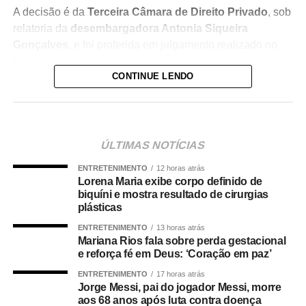
A decisão é da
Terceira Câmara de Direito Privado
, sob
relatoria da
desembargadora Antonia Siqueira
Gonçalves
, e foi proferida em julgamento realizado no
final de janeiro.
CONTINUE LENDO
De acordo com os autos, o aluno sofreu o acidente
enquanto utilizava o aparelho conhecido como
“Graviton”
, dentro do estabelecimento. A academia
recorreu da sentença de primeira instância, mas o
ÚLTIMAS NOTÍCIAS
colegiado entendeu que ficou comprovado que o
ENTRETENIMENTO
12 horas atrás
equipamento apresentou falha durante o uso regular.
Lorena Maria exibe corpo definido de
biquíni e mostra resultado de cirurgias
Para os desembargadores, houve
defeito na prestação
plásticas
do serviço
, o que caracteriza a responsabilidade objetiva
ENTRETENIMENTO
13 horas atrás
da empresa, conforme prevê o Código de Defesa do
Mariana Rios fala sobre perda gestacional
Consumidor. Com isso, foi mantida integralmente a
e reforça fé em Deus: ‘Coração em paz’
sentença que condenou a academia ao pagamento da
ENTRETENIMENTO
17 horas atrás
indenização.
Jorge Messi, pai do jogador Messi, morre
aos 68 anos após luta contra doença