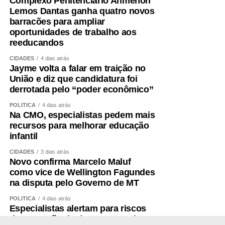
Complexo Penitenciário Ahmenon
Lemos Dantas ganha quatro novos
barracões para ampliar
oportunidades de trabalho aos
reeducandos
CIDADES
4 dias atrás
Jayme volta a falar em traição no
União e diz que candidatura foi
derrotada pelo “poder econômico”
POLÍTICA
4 dias atrás
Na CMO, especialistas pedem mais
recursos para melhorar educação
infantil
CIDADES
3 dias atrás
Novo confirma Marcelo Maluf
como vice de Wellington Fagundes
na disputa pelo Governo de MT
POLÍTICA
4 dias atrás
Especialistas alertam para riscos
de expansão de data centers de IA