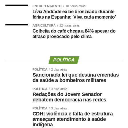
Além da indenização, o Tribunal também
preservou a
ENTRETENIMENTO
18 horas atrás
rescisão do contrato
do aluno sem cobrança de multa
Lívia Andrade exibe bronzeado durante
férias na Espanha: ‘Viva cada momento’
por fidelidade, reconhecendo que o acidente
comprometeu a confiança e a continuidade da relação
AGRICULTURA
22 horas atrás
Colheita do café chega a 84% apesar do
entre as partes.
atraso provocado pelo clima
COMENTE ABAIXO:
POLÍTICA
WhatsApp
Facebook
Twitter
Messenger
LinkedIn
Share
POLÍTICA
2 dias atrás
Sancionada lei que destina emendas
da saúde a bombeiros militares
POLÍTICA
3 dias atrás
Redações do Jovem Senador
debatem democracia nas redes
POLÍTICA
3 dias atrás
CDH: violência e falta de estrutura
ameaçam atendimento à saúde
indígena