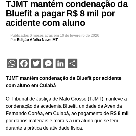
TJMT mantém condenação da
Bluefit a pagar R$ 8 mil por
acidente com aluno
Publicados
6 meses atrás
em
10 de fevereiro de 2026
Por
Edição Afolha News MT
WhatsApp
Facebook
Twitter
Messenger
LinkedIn
Share
TJMT mantém condenação da Bluefit por acidente
com aluno em Cuiabá
O Tribunal de Justiça de Mato Grosso (TJMT) manteve a
condenação da academia Bluefit, unidade da Avenida
Fernando Corrêa, em Cuiabá, ao pagamento de
R$ 8 mil
por danos materiais e morais a um aluno que se feriu
durante a prática de atividade física.