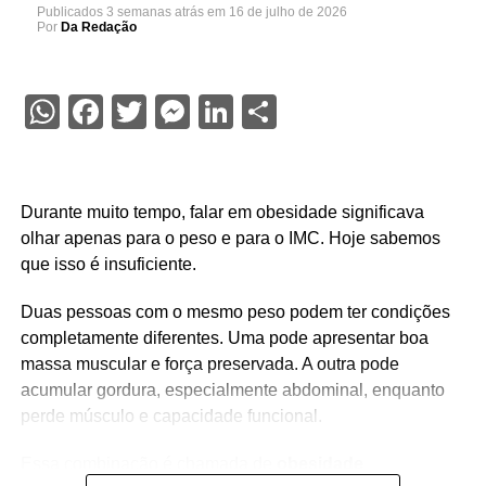
Publicados
3 semanas atrás
em
16 de julho de 2026
Por
Da Redação
WhatsApp
Facebook
Twitter
Messenger
LinkedIn
Share
Durante muito tempo, falar em obesidade significava
olhar apenas para o peso e para o IMC. Hoje sabemos
que isso é insuficiente.
Duas pessoas com o mesmo peso podem ter condições
completamente diferentes. Uma pode apresentar boa
massa muscular e força preservada. A outra pode
acumular gordura, especialmente abdominal, enquanto
perde músculo e capacidade funcional.
Essa combinação é chamada de
obesidade