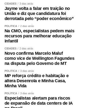
condição clínica.
CIDADES
3 dias atrás
Jayme volta a falar em traição no
União e diz que candidatura foi
Além disso, é essencial tratar fatores que aceleram a
derrotada pelo “poder econômico”
perda muscular e o envelhecimento vascular, como
sedentarismo, diabetes, hipertensão, alterações do sono,
POLÍTICA
2 dias atrás
Na CMO, especialistas pedem mais
tabagismo e obesidade visceral.
recursos para melhorar educação
infantil
Envelhecer bem ,exige
CIDADES
2 dias atrás
preservar força
Novo confirma Marcelo Maluf
como vice de Wellington Fagundes
na disputa pelo Governo de MT
A obesidade sarcopênica mostra por que o cuidado não
POLÍTICA
3 dias atrás
pode ser fragmentado. Peso, metabolismo, coração,
MP reforça crédito e habitação e
músculo e cérebro fazem parte do mesmo sistema.
altera Desenrola e Minha Casa,
Minha Vida
Entendemos que o acompanhamento precisa ir além da
POLÍTICA
3 dias atrás
balança. Avaliamos composição corporal, força, risco
Especialistas alertam para riscos
cardiovascular, alimentação, sono, rotina e capacidade
de expansão de data centers de IA
funcional para construir estratégias verdadeiramente