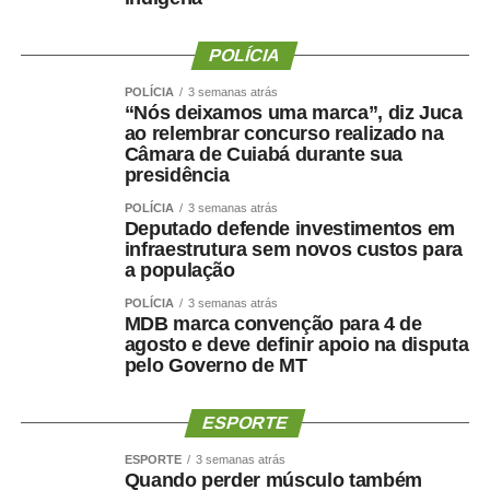
Uma perda de peso mal conduzida pode incluir perda
significativa de massa muscular, principalmente em
POLÍCIA
pessoas mais velhas, sedentárias, submetidas a dietas
muito restritivas ou a tratamentos sem acompanhamento
POLÍCIA
3 semanas atrás
adequado.
“Nós deixamos uma marca”, diz Juca
ao relembrar concurso realizado na
Câmara de Cuiabá durante sua
Mesmo com o avanço dos medicamentos para
presidência
obesidade, o objetivo não deve ser apenas reduzir o
número na balança. O tratamento precisa preservar
POLÍCIA
3 semanas atrás
Deputado defende investimentos em
músculo, reduzir gordura visceral, melhorar o
infraestrutura sem novos custos para
metabolismo e manter a autonomia.
a população
POLÍCIA
3 semanas atrás
O paciente não deve apenas ficar mais leve. Deve
MDB marca convenção para 4 de
ficar
mais saudável, mais forte e funcionalmente mais
agosto e deve definir apoio na disputa
capaz
.
pelo Governo de MT
Por que o músculo influencia
ESPORTE
a saúde cerebral?
ESPORTE
3 semanas atrás
Quando perder músculo também