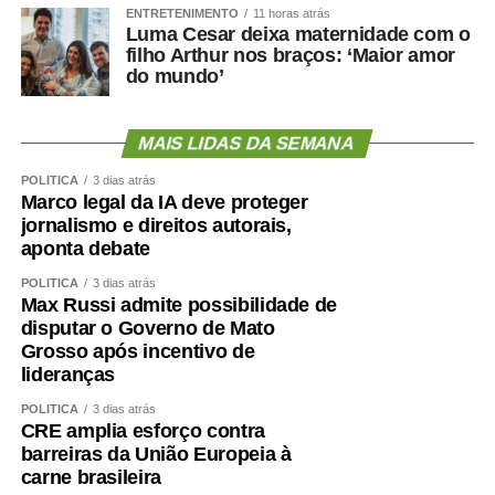
?
ENTRETENIMENTO
11 horas atrás
Luma Cesar deixa maternidade com o
filho Arthur nos braços: ‘Maior amor
do mundo’
O primeiro passo é avaliar mais do que o peso.
MAIS LIDAS DA SEMANA
Circunferência abdominal, composição corporal, força de
preensão, velocidade da marcha, capacidade funcional e
POLÍTICA
3 dias atrás
Marco legal da IA deve proteger
exames cardiometabólicos ajudam a identificar riscos que
jornalismo e direitos autorais,
o IMC isolado não mostra.
aponta debate
O treinamento de força deve ocupar posição central.
POLÍTICA
3 dias atrás
Max Russi admite possibilidade de
Caminhar é importante, mas pode não ser suficiente para
disputar o Governo de Mato
preservar ou recuperar massa muscular. Exercícios
Grosso após incentivo de
resistidos, progressivos e individualizados são
lideranças
fundamentais.
POLÍTICA
3 dias atrás
CRE amplia esforço contra
A alimentação também precisa garantir quantidade
barreiras da União Europeia à
adequada de proteínas e energia, distribuídas ao longo
carne brasileira
do dia e ajustadas à idade, função renal, rotina e