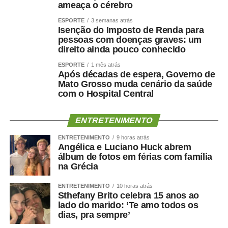
ameaça o cérebro
A relação entre músculo e cérebro é complexa, mas
ESPORTE
3 semanas atrás
alguns mecanismos ajudam a explicá-la.
Isenção do Imposto de Renda para
pessoas com doenças graves: um
A perda muscular pode piorar a resistência à insulina,
direito ainda pouco conhecido
reduzir o gasto energético, aumentar o sedentarismo e
ESPORTE
1 mês atrás
favorecer inflamação crônica. Ao mesmo tempo, fatores
Após décadas de espera, Governo de
Mato Grosso muda cenário da saúde
como hipertensão, diabetes, apneia do sono e colesterol
com o Hospital Central
elevado afetam os vasos sanguíneos que irrigam tanto o
coração quanto o cérebro.
ENTRETENIMENTO
Por isso, preservar músculo é muito mais do que uma
ENTRETENIMENTO
9 horas atrás
questão estética. É uma estratégia de proteção
Angélica e Luciano Huck abrem
álbum de fotos em férias com família
metabólica, cardiovascular, funcional e possivelmente
na Grécia
cognitiva.
ENTRETENIMENTO
10 horas atrás
Como enfrentar
Sthefany Brito celebra 15 anos ao
lado do marido: ‘Te amo todos os
cientificamente esse problema
dias, pra sempre’