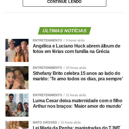
sarcopênica
.
CONTINUE LENDO
Ela reúne dois problemas importantes: excesso de
gordura corporal e redução da massa ou da força
muscular. Além de aumentar o risco de fragilidade,
ÚLTIMAS NOTÍCIAS
quedas, diabetes e doenças cardiovasculares, novas
ENTRETENIMENTO
9 horas atrás
evidências mostram que essa condição também pode
Angélica e Luciano Huck abrem álbum de
estar associada a maior risco de demência.
fotos em férias com família na Grécia
O que a ciência mostra :
ENTRETENIMENTO
10 horas atrás
Sthefany Brito celebra 15 anos ao lado do
marido: ‘Te amo todos os dias, pra sempre’
Um grande estudo publicado na revista
Clinical
ENTRETENIMENTO
11 horas atrás
Nutrition
avaliou dados de centenas de milhares de
Luma Cesar deixa maternidade com o filho
pessoas e analisou a relação entre composição corporal,
Arthur nos braços: ‘Maior amor do mundo’
força muscular e desenvolvimento de demência.
MATO GROSSO
11 horas atrás
Os resultados mostraram que tanto a sarcopenia isolada
Lei Maria da Penha: magistradas do TJMT