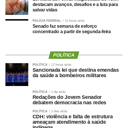
quanto a obesidade sarcopênica estavam associadas a
destacam avanços, desafios e a luta para
um risco maior de declínio cognitivo. Um dos achados
salvar vidas
mais relevantes foi a importância da
força de preensão
POLÍCIA FEDERAL
11 horas atrás
manual
, medida por dinamometria.
Senado faz semana de esforço
concentrado a partir de segunda-feira
Quanto menor a força e quanto maior sua redução ao
longo dos anos ,maior foi o risco observado.
Isso reforça uma mudança importante na forma de avaliar
POLÍTICA
a saúde:
Não basta saber quanto peso uma pessoa
POLÍTICA
17 horas atrás
perdeu. Precisamos saber quanto músculo e quanta
Sancionada lei que destina emendas
da saúde a bombeiros militares
força ela conseguiu preservar.
Emagrecer , nem sempre
POLÍTICA
1 dia atrás
Redações do Jovem Senador
significa melhorar a saúde ?
debatem democracia nas redes
POLÍTICA
2 dias atrás
CDH: violência e falta de estrutura
ameaçam atendimento à saúde
indígena