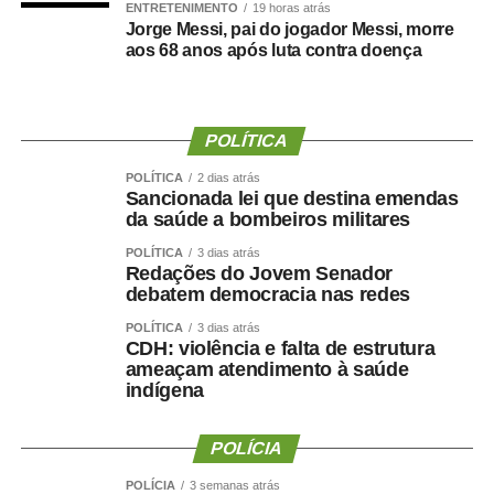
bike, natação, karatê, tênis de mesa, xadrez, basquete
ENTRETENIMENTO
19 horas atrás
Jorge Messi, pai do jogador Messi, morre
3×3, beach tennis, futevôlei e vôlei de praia. Já os 3º
aos 68 anos após luta contra doença
Jogos Paralímpicos de Sinop contarão com disputas de
atletismo, natação, tênis de mesa, xadrez, vôlei de praia e
boliche, nas categorias masculina e feminina.
POLÍTICA
O secretário municipal de Cultura, Esporte e Turismo,
POLÍTICA
2 dias atrás
Gabriel Vasconcelos, destacou que os jogos representam
Sancionada lei que destina emendas
uma das principais ações de incentivo ao esporte
da saúde a bombeiros militares
desenvolvidas pela Prefeitura de Sinop e contribuem
POLÍTICA
3 dias atrás
para ampliar a participação da população em atividades
Redações do Jovem Senador
debatem democracia nas redes
esportivas. “Os Jogos Olímpicos e os Jogos Paralímpicos
de Sinop são eventos tradicionais e muito aguardados
POLÍTICA
3 dias atrás
CDH: violência e falta de estrutura
pela comunidade esportiva. A competição oferece
ameaçam atendimento à saúde
oportunidades para atletas de diferentes modalidades
indígena
demonstrarem seu potencial, conquistarem resultados e
representarem suas equipes. Além disso, os jogos
POLÍCIA
incentivam a prática esportiva e fortalecem o esporte
como ferramenta de integração social e desenvolvimento
POLÍCIA
3 semanas atrás