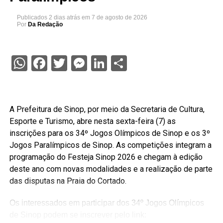
Publicados
2 dias atrás
em
7 de agosto de 2026
Por
Da Redação
WhatsApp
Facebook
Twitter
Messenger
LinkedIn
Share
A Prefeitura de Sinop, por meio da Secretaria de Cultura,
Esporte e Turismo, abre nesta sexta-feira (7) as
inscrições para os 34º Jogos Olímpicos de Sinop e os 3º
Jogos Paralímpicos de Sinop. As competições integram a
programação do Festeja Sinop 2026 e chegam à edição
deste ano com novas modalidades e a realização de parte
das disputas na Praia do Cortado.
Os interessados em participar dos 34º Jogos Olímpicos
de Sinop podem se inscrever pelo link: