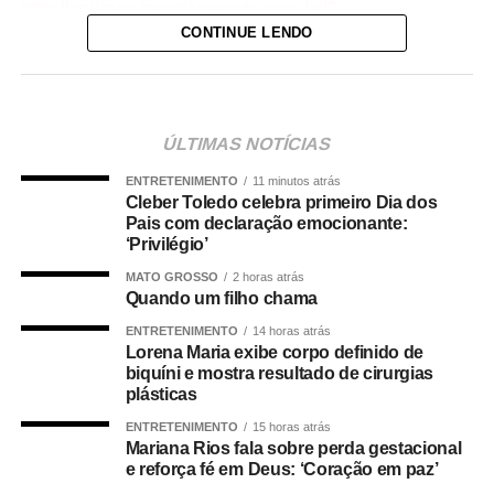
http://equipes.inscricoesgdc.com.br/?
CONTINUE LENDO
&Comp=948AF46AD1&Cli=4EC5B2AA
. Já as
inscrições para os 3º Jogos Paralímpicos de Sinop estão
disponíveis no link:
http://equipes.inscricoesgdc.com.br/?
&Comp=66DC413E3C&Cli=D046312B
.
ÚLTIMAS NOTÍCIAS
ENTRETENIMENTO
11 minutos atrás
Entre as novidades desta edição está a inclusão das
Cleber Toledo celebra primeiro Dia dos
modalidades de boliche e vôlei de praia nos Jogos
Pais com declaração emocionante:
Paralímpicos. Outra atração será o passeio ciclístico, com
‘Privilégio’
percurso entre o Residencial Paris e a Praia do Cortado,
MATO GROSSO
2 horas atrás
aberto à participação da comunidade. A Praia do Cortado
Quando um filho chama
também passa a integrar oficialmente a programação
ENTRETENIMENTO
14 horas atrás
esportiva dos jogos. As disputas de beach tennis, vôlei de
Lorena Maria exibe corpo definido de
biquíni e mostra resultado de cirurgias
praia e futevôlei serão realizadas no local.
plásticas
A programação dos Jogos Olímpicos conta com
ENTRETENIMENTO
15 horas atrás
Mariana Rios fala sobre perda gestacional
modalidades coletivas e individuais, como basquetebol,
e reforça fé em Deus: ‘Coração em paz’
futsal, futebol sete, handebol, voleibol, ciclismo, mountain