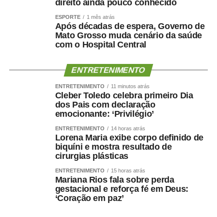
direito ainda pouco conhecido
município. O calendário oficial das festividades será
divulgado nos próximos dias pela Prefeitura de Sinop.
ESPORTE
1 mês atrás
Após décadas de espera, Governo de
Mato Grosso muda cenário da saúde
com o Hospital Central
ENTRETENIMENTO
COMENTE ABAIXO:
ENTRETENIMENTO
11 minutos atrás
Cleber Toledo celebra primeiro Dia
WhatsApp
Facebook
Twitter
Messenger
LinkedIn
Share
dos Pais com declaração
emocionante: ‘Privilégio’
ENTRETENIMENTO
14 horas atrás
Lorena Maria exibe corpo definido de
biquíni e mostra resultado de
cirurgias plásticas
ENTRETENIMENTO
15 horas atrás
Mariana Rios fala sobre perda
gestacional e reforça fé em Deus:
‘Coração em paz’