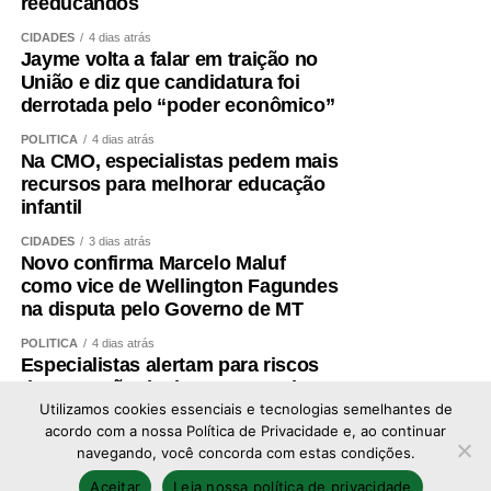
reeducandos
CIDADES
4 dias atrás
Jayme volta a falar em traição no
União e diz que candidatura foi
derrotada pelo “poder econômico”
POLÍTICA
4 dias atrás
Na CMO, especialistas pedem mais
recursos para melhorar educação
infantil
CIDADES
3 dias atrás
Novo confirma Marcelo Maluf
como vice de Wellington Fagundes
na disputa pelo Governo de MT
POLÍTICA
4 dias atrás
Especialistas alertam para riscos
de expansão de data centers de IA
no Brasil
Utilizamos cookies essenciais e tecnologias semelhantes de
acordo com a nossa Política de Privacidade e, ao continuar
navegando, você concorda com estas condições.
Copyright © 2026 - Todos os direitos reservados ao
Aceitar
Leia nossa política de privacidade