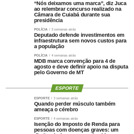
“Nós deixamos uma marca”, diz Juca
humano”, afirmou.
ao relembrar concurso realizado na
Câmara de Cuiabá durante sua
O secretário também destacou que as novidades desta
presidência
edição ampliam o alcance do evento e aproximam ainda
POLÍCIA
3 semanas atrás
mais a população das atividades esportivas. “A inclusão
Deputado defende investimentos em
de novas modalidades e a realização de disputas na
infraestrutura sem novos custos para
Praia do Cortado representam mais uma evolução dos
a população
jogos. Essas mudanças ampliam as oportunidades de
POLÍCIA
4 semanas atrás
participação, valorizam os espaços públicos do município
MDB marca convenção para 4 de
agosto e deve definir apoio na disputa
e tornam a competição ainda mais atrativa para atletas,
pelo Governo de MT
familiares e espectadores. O esporte tem a capacidade
de unir pessoas, promover inclusão e contribuir para a
ESPORTE
qualidade de vida da população”, explicou.
ESPORTE
3 semanas atrás
Os 34º Jogos Olímpicos de Sinop e os 3º Jogos
Quando perder músculo também
Paralímpicos de Sinop integram a programação do
ameaça o cérebro
Festeja Sinop 2026. Promovido pela Prefeitura de Sinop,
ESPORTE
4 semanas atrás
o Festeja Sinop 2026 será realizado de 30 de agosto a 14
Isenção do Imposto de Renda para
pessoas com doenças graves: um
de setembro, em celebração aos 52 anos de fundação do