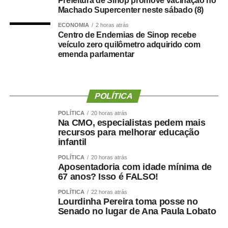
Prefeitura de Sinop promove vacinação no
caderneta de vacinação atualizada”, afirmou.
Machado Supercenter neste sábado (8)
ECONOMIA
2 horas atrás
Segundo o coordenador, a atualização do esquema
Centro de Endemias de Sinop recebe
vacinal é fundamental para evitar o retorno de doenças já
veículo zero quilômetro adquirido com
controladas e reduzir o risco de complicações causadas
emenda parlamentar
por enfermidades imunopreveníveis. “As vacinas salvam
vidas, reduzem internações e contribuem para a proteção
coletiva. Quando a população mantém a vacinação em
POLÍTICA
dia, protege a si mesma e também as pessoas mais
vulneráveis, como crianças, idosos e indivíduos com
POLÍTICA
20 horas atrás
Na CMO, especialistas pedem mais
baixa imunidade. Por isso, reforçamos o convite para que
recursos para melhorar educação
todos aproveitem essa oportunidade e verifiquem a
infantil
situação vacinal de toda a família”, explicou.
POLÍTICA
20 horas atrás
Aposentadoria com idade mínima de
O Machado Supercenter está localizado na Rua Alberto
67 anos? Isso é FALSO!
Baranjak, nº 505, no bairro São Cristóvão. A orientação é
POLÍTICA
22 horas atrás
que os moradores apresentem documento oficial com foto
Lourdinha Pereira toma posse no
e caderneta de vacinação durante o atendimento.
Senado no lugar de Ana Paula Lobato