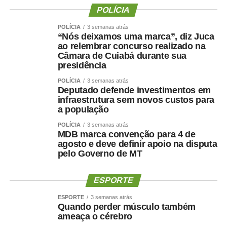
POLÍCIA
POLÍCIA
3 semanas atrás
“Nós deixamos uma marca”, diz Juca
COMENTE ABAIXO:
ao relembrar concurso realizado na
Câmara de Cuiabá durante sua
presidência
WhatsApp
Facebook
Twitter
Messenger
LinkedIn
Share
POLÍCIA
3 semanas atrás
Deputado defende investimentos em
infraestrutura sem novos custos para
a população
POLÍCIA
3 semanas atrás
MDB marca convenção para 4 de
agosto e deve definir apoio na disputa
pelo Governo de MT
ESPORTE
ESPORTE
3 semanas atrás
Quando perder músculo também
ameaça o cérebro