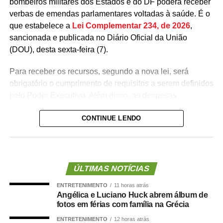
bombeiros militares dos Estados e do DF poderá receber
verbas de emendas parlamentares voltadas à saúde. É o
que estabelece a
Lei Complementar 234, de 2026
,
sancionada e publicada no Diário Oficial da União
(DOU), desta sexta-feira (7).
Para receber os recursos, segundo a nova lei, será
obrigatório o cumprimento de requisitos a serem definidos
pelo Poder Executivo. Além disso, as despesas
precisarão ser aprovadas pelo Ministério da Saúde.
CONTINUE LENDO
A lei proíbe o uso dessas emendas para pagamento de
salários ou de aposentadorias de bombeiros militares,
assim como para qualquer custeio ou investimento que
não seja relativo ao atendimento pré-hospitalar.
ÚLTIMAS NOTÍCIAS
ENTRETENIMENTO
11 horas atrás
Com origem no
Projeto de Lei Complementar (PLP)
Angélica e Luciano Huck abrem álbum de
18/2021
, de autoria do deputado Guilherme Derrite (PP-
fotos em férias com família na Grécia
SP), a matéria foi
aprovada no Senado em julho
deste
ENTRETENIMENTO
12 horas atrás
ano, com parecer favorável do senador Nelsinho Trad