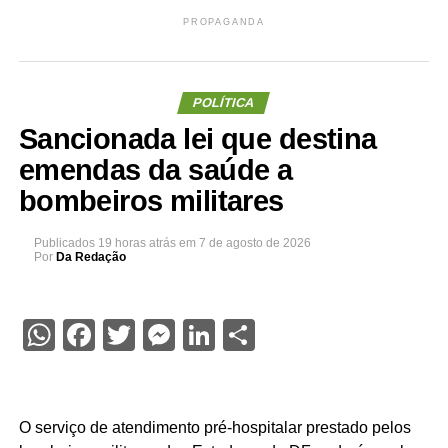
PROPAGANDA
POLÍTICA
Sancionada lei que destina
emendas da saúde a
bombeiros militares
Publicados
19 horas atrás
em
7 de agosto de 2026
Por
Da Redação
WhatsApp
Facebook
Twitter
Messenger
LinkedIn
Share
O serviço de atendimento pré-hospitalar prestado pelos