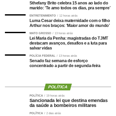
Sthefany Brito celebra 15 anos ao lado do
(PSD-MS).
marido: ‘Te amo todos os dias, pra sempre’
ENTRETENIMENTO
12 horas atrás
Agência Senado (Reprodução autorizada mediante
Luma Cesar deixa maternidade com o filho
citação da Agência Senado)
Arthur nos braços: ‘Maior amor do mundo’
MATO GROSSO
13 horas atrás
Fonte:
Agência Senado
Lei Maria da Penha: magistradas do TJMT
destacam avanços, desafios e a luta para
salvar vidas
POLÍCIA FEDERAL
13 horas atrás
Senado faz semana de esforço
COMENTE ABAIXO:
concentrado a partir de segunda-feira
WhatsApp
Facebook
Twitter
Messenger
LinkedIn
Share
POLÍTICA
POLÍTICA
19 horas atrás
Sancionada lei que destina emendas
da saúde a bombeiros militares
POLÍTICA
2 dias atrás