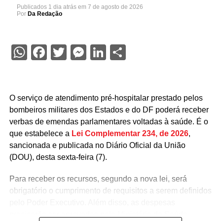
Publicados
1 dia atrás
em
7 de agosto de 2026
Por
Da Redação
WhatsApp
Facebook
Twitter
Messenger
LinkedIn
Share
O serviço de atendimento pré-hospitalar prestado pelos
bombeiros militares dos Estados e do DF poderá receber
verbas de emendas parlamentares voltadas à saúde. É o
que estabelece a
Lei Complementar 234, de 2026
,
sancionada e publicada no Diário Oficial da União
(DOU), desta sexta-feira (7).
Para receber os recursos, segundo a nova lei, será
obrigatório o cumprimento de requisitos a serem definidos
pelo Poder Executivo. Além disso, as despesas
precisarão ser aprovadas pelo Ministério da Saúde.