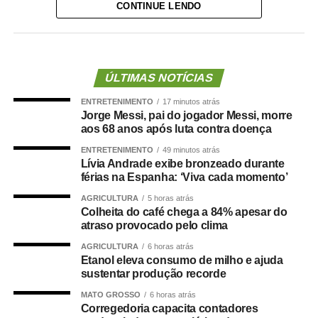
CONTINUE LENDO
A lei proíbe o uso dessas emendas para pagamento de
salários ou de aposentadorias de bombeiros militares,
assim como para qualquer custeio ou investimento que
não seja relativo ao atendimento pré-hospitalar.
ÚLTIMAS NOTÍCIAS
ENTRETENIMENTO
17 minutos atrás
Com origem no
Projeto de Lei Complementar (PLP)
Jorge Messi, pai do jogador Messi, morre
18/2021
, de autoria do deputado Guilherme Derrite (PP-
aos 68 anos após luta contra doença
SP), a matéria foi
aprovada no Senado em julho
deste
ENTRETENIMENTO
49 minutos atrás
ano, com parecer favorável do senador Nelsinho Trad
Lívia Andrade exibe bronzeado durante
(PSD-MS).
férias na Espanha: ‘Viva cada momento’
AGRICULTURA
5 horas atrás
Agência Senado (Reprodução autorizada mediante
Colheita do café chega a 84% apesar do
citação da Agência Senado)
atraso provocado pelo clima
AGRICULTURA
6 horas atrás
Fonte:
Agência Senado
Etanol eleva consumo de milho e ajuda
sustentar produção recorde
MATO GROSSO
6 horas atrás
Corregedoria capacita contadores