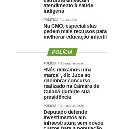
estrutura ameaçam
atendimento à saúde
indígena
POLÍTICA
1 dia atrás
Na CMO, especialistas
pedem mais recursos para
melhorar educação infantil
POLÍCIA
POLÍCIA
3 semanas atrás
“Nós deixamos uma
marca”, diz Juca ao
relembrar concurso
realizado na Câmara de
Cuiabá durante sua
presidência
POLÍCIA
3 semanas atrás
Deputado defende
investimentos em
infraestrutura sem novos
custos para a população