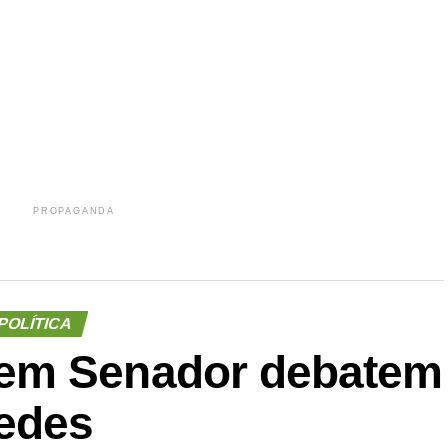
r
In
re
PROPAGANDA
POLÍTICA
em Senador debatem
edes