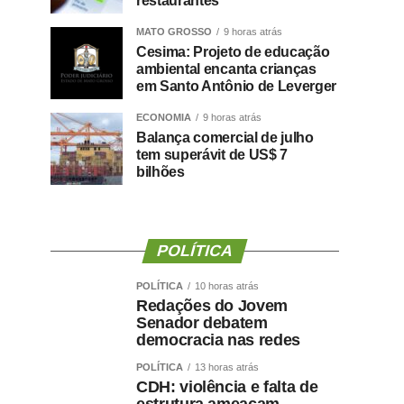
restaurantes
MATO GROSSO
9 horas atrás
Cesima: Projeto de educação
ambiental encanta crianças
em Santo Antônio de Leverger
ECONOMIA
9 horas atrás
Balança comercial de julho
tem superávit de US$ 7
bilhões
POLÍTICA
POLÍTICA
10 horas atrás
Redações do Jovem
Senador debatem
democracia nas redes
POLÍTICA
13 horas atrás
CDH: violência e falta de