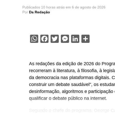
Publicados
10 horas atrás
em
6 de agosto de 2026
Por
Da Redação
WhatsApp
Facebook
Twitter
Messenger
LinkedIn
Share
As redações da edição de 2026 do Progr
recorreram à literatura, à filosofia, à legis
da democracia nas plataformas digitais.
construir um debate saudável”, os estuda
desinformação, algoritmos e participação
qualificar o debate público na internet.
Segundo o chefe do programa, George Car