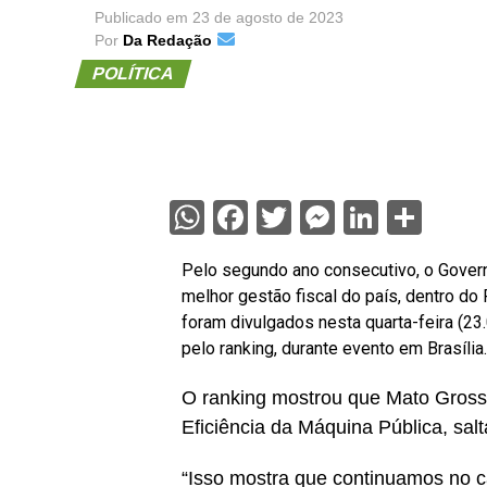
Publicado em
23 de agosto de 2023
Por
Da Redação
POLÍTICA
WhatsApp
Facebook
Twitter
Messenge
Linked
Sha
Pelo segundo ano consecutivo, o Gover
melhor gestão fiscal do país, dentro d
foram divulgados nesta quarta-feira (23
pelo ranking, durante evento em Brasília.
O ranking mostrou que Mato Gros
Eficiência da Máquina Pública, sal
“Isso mostra que continuamos no c