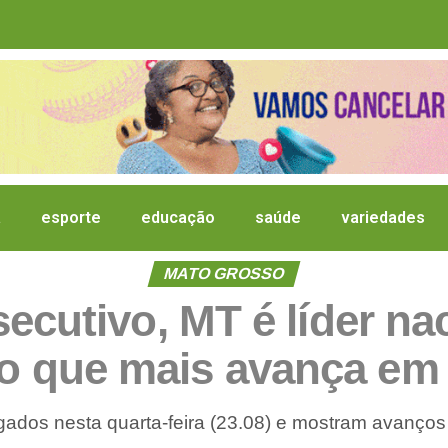
a
esporte
educação
saúde
variedades
MATO GROSSO
ecutivo, MT é líder n
é o que mais avança em 
gados nesta quarta-feira (23.08) e mostram avanços