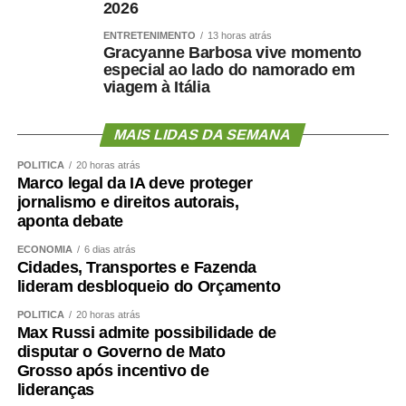
Fundação Maria Cecília Souto Vidigal, ressaltou a
2026
importância do investimento na educação infantil como
ENTRETENIMENTO
13 horas atrás
estratégia de construção do futuro de país. Ela lembrou
Gracyanne Barbosa vive momento
que, conforme amparo constitucional e legal, a criança
especial ao lado do namorado em
viagem à Itália
deve ser vista como prioridade absoluta. Assim, ponderou
a advogada, é preciso direcionar os recursos
orçamentários de forma mais “qualitativa e equitativa”.
MAIS LIDAS DA SEMANA
POLÍTICA
20 horas atrás
— Há muito a fazer, mas temos avanços. E boa parte
Marco legal da IA deve proteger
deles têm a ver com os incentivos que o Orçamento tem
jornalismo e direitos autorais,
feito — registrou Marina Chicaro.
aponta debate
ECONOMIA
6 dias atrás
Diretor de Monitoramento, Avaliação e Manutenção da
Cidades, Transportes e Fazenda
Educação Básica do Ministério da Educação, Valdoir
lideram desbloqueio do Orçamento
Pedro Wathier reconheceu que a questão das creches e
POLÍTICA
20 horas atrás
da educação infantil é um desafio para o país, desde a
Max Russi admite possibilidade de
quantidade e a localização das creches até a qualidade
disputar o Governo de Mato
do ensino ofertado para as crianças.
Grosso após incentivo de
lideranças
Wathier afirmou que o Fundeb tem tido um crescimento