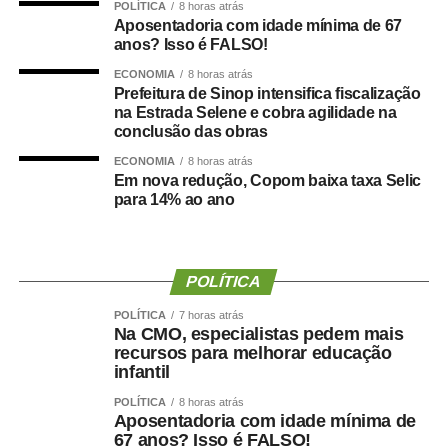
POLÍTICA
8 horas atrás
creches.
Aposentadoria com idade mínima de 67
anos? Isso é FALSO!
Giannazi manifestou preocupação com a transferência de
ECONOMIA
8 horas atrás
recursos públicos para organizações sociais, o que
Prefeitura de Sinop intensifica fiscalização
promoveria uma “terceirização da educação”. Segundo o
na Estrada Selene e cobra agilidade na
conclusão das obras
deputado, o dinheiro público precisa ser investido pelos
governos de forma eficiente e direta nas creches e
ECONOMIA
8 horas atrás
Em nova redução, Copom baixa taxa Selic
escolas públicas.
para 14% ao ano
— Defendemos uma educação pública gratuita e de
qualidade, da creche à pós-graduação ­— declarou o
deputado.
POLÍTICA
Na visão do professor Fábio Hoffmann Pereira,
POLÍTICA
7 horas atrás
Na CMO, especialistas pedem mais
pesquisador da Universidade Federal de Alagoas (Ufal) e
recursos para melhorar educação
representante da Campanha Nacional pelo Direito à
infantil
Educação, o debate sobre o gasto público para uma
POLÍTICA
8 horas atrás
educação infantil de qualidade passa, necessariamente,
Aposentadoria com idade mínima de
pelo entendimento de que a educação é um direito social
67 anos? Isso é FALSO!