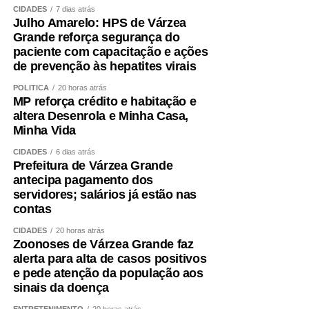
CIDADES
7 dias atrás
de 4% acima da inflação nos últimos anos — o que,
Julho Amarelo: HPS de Várzea
segundo ele, representaria uma evolução expressiva dos
Grande reforça segurança do
valores direcionados à educação no Orçamento.
paciente com capacitação e ações
de prevenção às hepatites virais
Controle
POLÍTICA
20 horas atrás
MP reforça crédito e habitação e
De acordo com o diretor de Controle Externo da
altera Desenrola e Minha Casa,
Educação do Tribunal de Contas da União (TCU), Paulo
Minha Vida
Malheiros da Franca Junior, houve um crescimento
CIDADES
6 dias atrás
significativo da educação dentro do Orçamento federal,
Prefeitura de Várzea Grande
por conta de novas modalidades de financiamento.
antecipa pagamento dos
servidores; salários já estão nas
O diretor ressaltou que o controle externo contribui para a
contas
qualidade do gasto público e pediu respaldo legal para
CIDADES
20 horas atrás
que esse tipo de fiscalização sobre os recursos da
Zoonoses de Várzea Grande faz
educação seja ampliado. Ele também defendeu dar força
alerta para alta de casos positivos
e pede atenção da população aos
de lei a critérios que já estão presentes em portarias,
sinais da doença
como medidas de transparência e acesso público a
dados orçamentários.