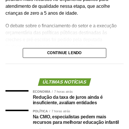
atendimento de qualidade nessa etapa, que acolhe
crianças de zero a 5 anos de idade.
O debate sobre o financiamento do setor e a execução
orçamentária das políticas públicas destinadas às
creches e pré-escolas foi pedido pela deputada
Professora Luciene Cavalcante (PSOL-SP).
CONTINUE LENDO
— Estamos aqui pensando e discutindo o Orçamento do
Brasil, e precisamos de mais recursos para a educação
infantil — declarou a deputada, defendendo mecanismos
de acompanhamento e rastreio dos recursos públicos
ÚLTIMAS NOTÍCIAS
para o setor.
ECONOMIA
7 horas atrás
Redução da taxa de juros ainda é
O deputado estadual Carlos Giannazi (PSOL-SP), que
insuficiente, avaliam entidades
também é professor, afirmou que a qualidade da
POLÍTICA
7 horas atrás
educação infantil passa pela discussão de vários temas,
Na CMO, especialistas pedem mais
como piso salarial dos docentes, concurso público,
recursos para melhorar educação infantil
formação de profissionais e estrutura de escolas e