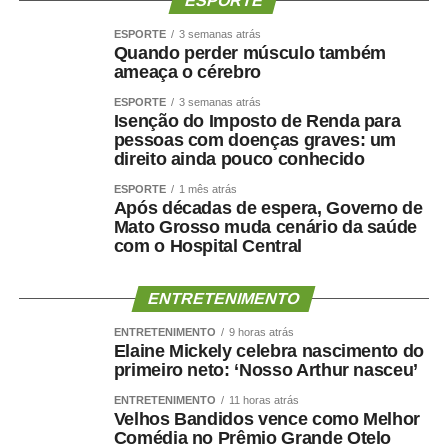
ESPORTE
— argumentou.
ESPORTE
3 semanas atrás
Quando perder músculo também
Avanços
ameaça o cérebro
Para a presidente da Associação Nacional de Pesquisa
ESPORTE
3 semanas atrás
Isenção do Imposto de Renda para
em Financiamento da Educação (Fineduca), professora
pessoas com doenças graves: um
Adriana Dragone Silveira, a educação avançou muito no
direito ainda pouco conhecido
Brasil com o Fundo de Manutenção e Desenvolvimento
ESPORTE
1 mês atrás
da Educação Básica e de Valorização dos Profissionais
Após décadas de espera, Governo de
da Educação (Fundeb), criado em 2006. Ela apontou, no
Mato Grosso muda cenário da saúde
entanto, que é preciso discutir a ampliação do
com o Hospital Central
atendimento infantil e também pensar a qualidade do
gasto, sem as limitações impostas pelo teto de gastos.
ENTRETENIMENTO
— Fica aqui a defesa de que é preciso retirar os recursos
ENTRETENIMENTO
9 horas atrás
Elaine Mickely celebra nascimento do
da educação de dentro do arcabouço fiscal — registrou
primeiro neto: ‘Nosso Arthur nasceu’
Adriana.
ENTRETENIMENTO
11 horas atrás
Velhos Bandidos vence como Melhor
A advogada Marina Fragata Chicaro, representante da
Comédia no Prêmio Grande Otelo