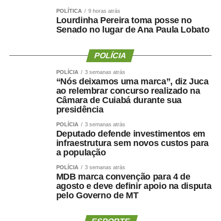
e um dever do estado.
POLÍTICA
9 horas atrás
Lourdinha Pereira toma posse no
— Pensar o financiamento de creches e da educação
Senado no lugar de Ana Paula Lobato
infantil é criar condições concretas para que o Estado
cumpra sua obrigação de implantar uma educação de
POLÍCIA
qualidade — disse o professor.
POLÍCIA
3 semanas atrás
“Nós deixamos uma marca”, diz Juca
A coordenadora do Movimento Somos Todas
ao relembrar concurso realizado na
Professoras, Berta Lúcia Souza Lima, disse que quem
Câmara de Cuiabá durante sua
presidência
atua “no chão da creche” sabe da necessidade de mais
recursos para a educação infantil. Segundo ela, o desafio
POLÍCIA
3 semanas atrás
do movimento é cobrar a implementação da
Deputado defende investimentos em
Lei 15.326,
infraestrutura sem novos custos para
de 2026
, que reconhece os professores da educação
a população
infantil como profissionais do magistério público.
POLÍCIA
3 semanas atrás
MDB marca convenção para 4 de
— A educação infantil é a que precisa de mais recursos,
agosto e deve definir apoio na disputa
pois demanda mais profissionais, alimentação mais
pelo Governo de MT
saudável e materiais didáticos específicos. Estamos
trabalhando, fazendo nosso trabalho, formando cidadãos