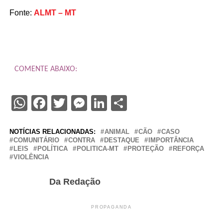
Fonte:
ALMT – MT
COMENTE ABAIXO:
WhatsApp
Facebook
Twitter
Messenger
LinkedIn
Share
NOTÍCIAS RELACIONADAS:
ANIMAL
CÃO
CASO
COMUNITÁRIO
CONTRA
DESTAQUE
IMPORTÂNCIA
LEIS
POLÍTICA
POLITICA-MT
PROTEÇÃO
REFORÇA
VIOLÊNCIA
Da Redação
PROPAGANDA