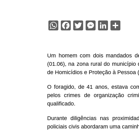
WhatsApp
Facebook
Twitter
Messenge
Linked
Sha
Um homem com dois mandados de pri
(01.06), na zona rural do municípi
de Homicídios e Proteção à Pessoa
O foragido, de 41 anos, estava com
pelos crimes de organização crimi
qualificado.
Durante diligências nas proximid
policiais civis abordaram uma camin