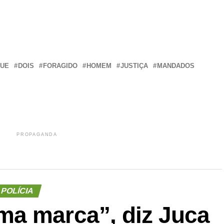
r
In
re
QUE
DOIS
FORAGIDO
HOMEM
JUSTIÇA
MANDADOS
PROPAGANDA
POLÍCIA
a marca”, diz Juca