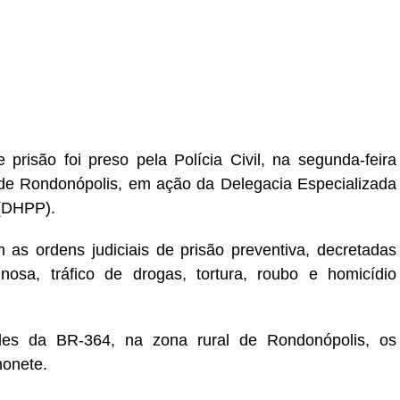
r
In
re
são foi preso pela Polícia Civil, na segunda-feira
o de Rondonópolis, em ação da Delegacia Especializada
 (DHPP).
 as ordens judiciais de prisão preventiva, decretadas
nosa, tráfico de drogas, tortura, roubo e homicídio
ades da BR-364, na zona rural de Rondonópolis, os
honete.