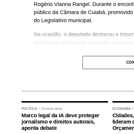
Rogério Vianna Rangel. Durante o encont
público da Câmara de Cuiabá, promovido d
do Legislativo municipal.
Na ocasião, o deputado destacou a import
servidores efetivos da Casa de Leis e ress
“Nós deixamos uma marca de ter feito es
CON
a Câmara de Cuiabá, que é de todos nós 
Centro-Oeste brasileiro”, afirmou Juca.
O concurso público foi realizado para pr
reserva para cargos de níveis médio e su
legislativo, analista legislativo, controlado
POLÍTICA
23 horas atrás
ECONOMIA
Marco legal da IA deve proteger
Cidades,
Durante a visita, Rogério Vianna Rangel a
jornalismo e direitos autorais,
lideram 
Selecon e destacou a forma como o proce
aponta debate
Orçamen