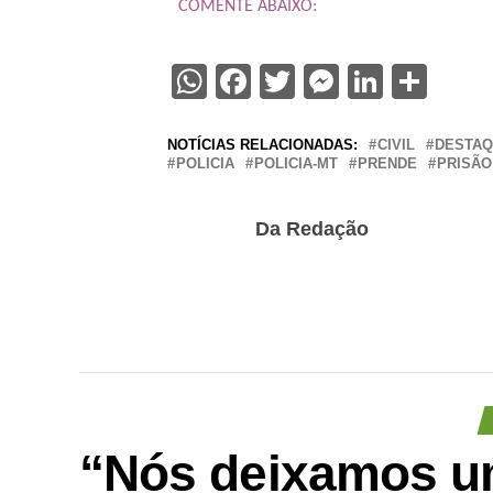
COMENTE ABAIXO:
WhatsApp
Facebook
Twitter
Messenge
Linked
Sha
NOTÍCIAS RELACIONADAS:
CIVIL
DESTA
POLICIA
POLICIA-MT
PRENDE
PRISÃO
Da Redação
“Nós deixamos um