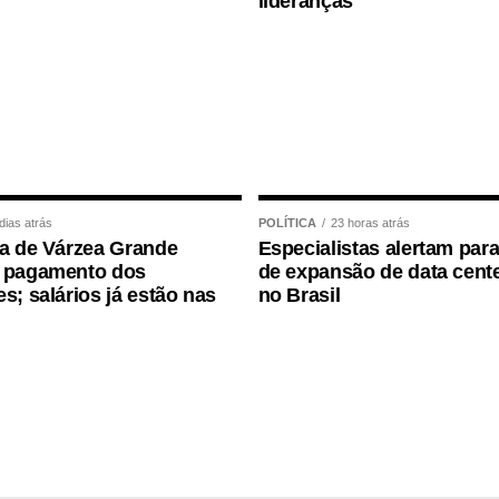
lideranças
ço ao deputado porque, de fato, fizemos um
e que o Juca nos deu para realizarmos esse
, acima de tudo, com muita transparência”,
ortância da valorização do serviço público por meio
dade, transparência e igualdade de oportunidades
dias atrás
POLÍTICA
23 horas atrás
ra de Várzea Grande
Especialistas alertam para
a pagamento dos
de expansão de data cente
es; salários já estão nas
no Brasil