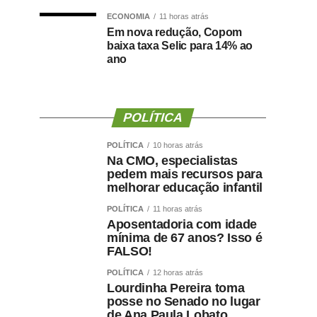
ECONOMIA
11 horas atrás
Em nova redução, Copom
baixa taxa Selic para 14% ao
ano
POLÍTICA
POLÍTICA
10 horas atrás
Na CMO, especialistas
pedem mais recursos para
melhorar educação infantil
POLÍTICA
11 horas atrás
Aposentadoria com idade
mínima de 67 anos? Isso é
FALSO!
POLÍTICA
12 horas atrás
Lourdinha Pereira toma
posse no Senado no lugar
de Ana Paula Lobato