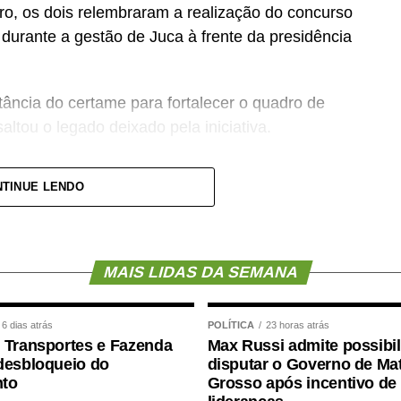
ro, os dois relembraram a realização do concurso
urante a gestão de Juca à frente da presidência
ância do certame para fortalecer o quadro de
altou o legado deixado pela iniciativa.
se concurso para atender a população cuiabana e
TINUE LENDO
mato-grossenses, o parlamento mais antigo do
ovimento de vagas e formação de cadastro de
MAIS LIDAS DA SEMANA
perior, contemplando funções como técnico
r interno e contador.
6 dias atrás
POLÍTICA
23 horas atrás
 Transportes e Fazenda
Max Russi admite possibi
gradeceu a confiança depositada no Instituto
desbloqueio do
disputar o Governo de Ma
sso foi conduzido.
to
Grosso após incentivo de