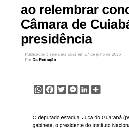
ao relembrar conc
Câmara de Cuiabá
presidência
Publicados
3 semanas atrás
em
17 de julho de 2026
Por
Da Redação
WhatsApp
Facebook
Twitter
Messenger
LinkedIn
Share
O deputado estadual Juca do Guaraná (psd
gabinete, o presidente do Instituto Nacio