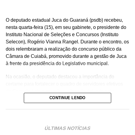
O deputado estadual Juca do Guaraná (psdb) recebeu,
nesta quarta-feira (15), em seu gabinete, o presidente do
Instituto Nacional de Seleções e Concursos (Instituto
Selecon), Rogério Vianna Rangel. Durante o encontro, os
dois relembraram a realização do concurso público da
Câmara de Cuiabá, promovido durante a gestão de Juca
à frente da presidência do Legislativo municipal.
Na ocasião, o deputado destacou a importância do
certame para fortalecer o quadro de servidores efetivos
da Casa de Leis e ressaltou o legado deixado pela
CONTINUE LENDO
iniciativa.
“Nós deixamos uma marca de ter feito esse concurso
para atender a população cuiabana e a Câmara de
Cuiabá, que é de todos nós mato-grossenses, o
ÚLTIMAS NOTÍCIAS
parlamento mais antigo do Centro-Oeste brasileiro”,