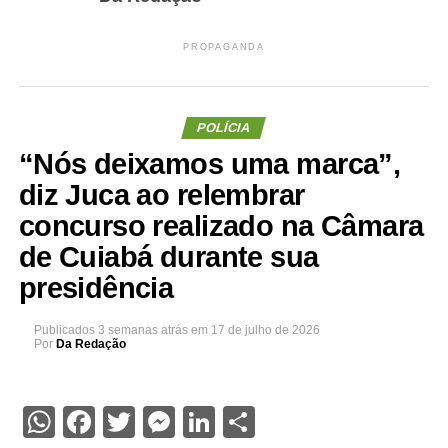
PROPAGANDA
POLÍCIA
“Nós deixamos uma marca”,
diz Juca ao relembrar
concurso realizado na Câmara
de Cuiabá durante sua
presidência
Publicados
3 semanas atrás
em
17 de julho de 2026
Por
Da Redação
WhatsApp
Facebook
Twitter
Messenger
LinkedIn
Share