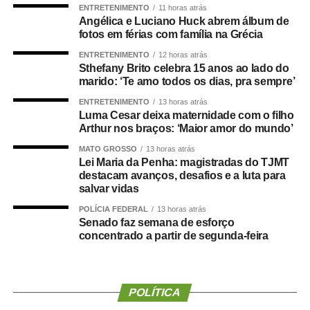
ENTRETENIMENTO
11 horas atrás
afirmou Juca.
Angélica e Luciano Huck abrem álbum de
fotos em férias com família na Grécia
O concurso público foi realizado para provimento de
ENTRETENIMENTO
12 horas atrás
vagas e formação de cadastro de reserva para cargos de
Sthefany Brito celebra 15 anos ao lado do
níveis médio e superior, contemplando funções como
marido: ‘Te amo todos os dias, pra sempre’
técnico legislativo, analista legislativo, controlador interno
ENTRETENIMENTO
13 horas atrás
e contador.
Luma Cesar deixa maternidade com o filho
Arthur nos braços: ‘Maior amor do mundo’
Durante a visita, Rogério Vianna Rangel agradeceu a
MATO GROSSO
13 horas atrás
confiança depositada no Instituto Selecon e destacou a
Lei Maria da Penha: magistradas do TJMT
forma como o processo foi conduzido.
destacam avanços, desafios e a luta para
salvar vidas
“Eu, em nome do Selecon, também agradeço ao
POLÍCIA FEDERAL
13 horas atrás
deputado porque, de fato, fizemos um concurso histórico,
Senado faz semana de esforço
concentrado a partir de segunda-feira
graças à oportunidade que o Juca nos deu para
realizarmos esse concurso com qualidade e segurança,
mas, acima de tudo, com muita transparência”, declarou o
presidente da instituição.
POLÍTICA