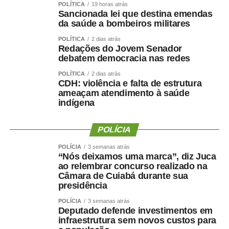
Ao final do encontro, Juca reforçou a importância da
POLÍTICA
19 horas atrás
Sancionada lei que destina emendas
valorização do serviço público por meio de concursos
da saúde a bombeiros militares
realizados com responsabilidade, transparência e
POLÍTICA
2 dias atrás
igualdade de oportunidades para todos os candidatos.
Redações do Jovem Senador
debatem democracia nas redes
POLÍTICA
2 dias atrás
CDH: violência e falta de estrutura
ameaçam atendimento à saúde
COMENTE ABAIXO:
indígena
WhatsApp
Facebook
Twitter
Messenger
POLÍCIA
LinkedIn
Share
POLÍCIA
3 semanas atrás
“Nós deixamos uma marca”, diz Juca
ao relembrar concurso realizado na
Câmara de Cuiabá durante sua
presidência
POLÍCIA
3 semanas atrás
Deputado defende investimentos em
infraestrutura sem novos custos para